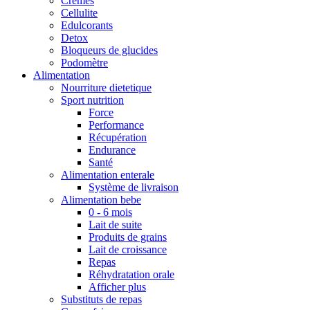
Crèmes
Cellulite
Edulcorants
Detox
Bloqueurs de glucides
Podomètre
Alimentation
Nourriture dietetique
Sport nutrition
Force
Performance
Récupération
Endurance
Santé
Alimentation enterale
Système de livraison
Alimentation bebe
0 - 6 mois
Lait de suite
Produits de grains
Lait de croissance
Repas
Réhydratation orale
Afficher plus
Substituts de repas