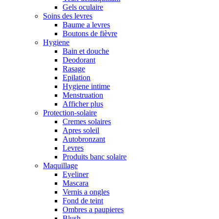
Gels oculaire
Soins des levres
Baume a levres
Boutons de fièvre
Hygiene
Bain et douche
Deodorant
Rasage
Epilation
Hygiene intime
Menstruation
Afficher plus
Protection-solaire
Cremes solaires
Apres soleil
Autobronzant
Levres
Produits banc solaire
Maquillage
Eyeliner
Mascara
Vernis a ongles
Fond de teint
Ombres a paupieres
Blush