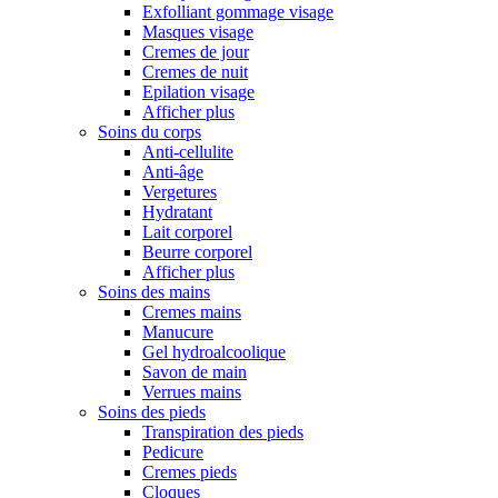
Exfolliant gommage visage
Masques visage
Cremes de jour
Cremes de nuit
Epilation visage
Afficher plus
Soins du corps
Anti-cellulite
Anti-âge
Vergetures
Hydratant
Lait corporel
Beurre corporel
Afficher plus
Soins des mains
Cremes mains
Manucure
Gel hydroalcoolique
Savon de main
Verrues mains
Soins des pieds
Transpiration des pieds
Pedicure
Cremes pieds
Cloques