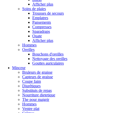
Afficher plus
Soins de plaies
Trousses de secours
Emplatres
Pansements
Compresses
Sparadraps
Ouate
Afficher plus
Hommes
Oreilles
Bouchons d'oreilles
Nettoyage des oreilles
Gouttes auriculaires
Minceur
Bruleurs de graisse
Capteurs de graisse
Coupe faim
Diurétiques
Substituts de repas
Nourriture dietetique
The pour maigrir
Hommes
Ventre plat