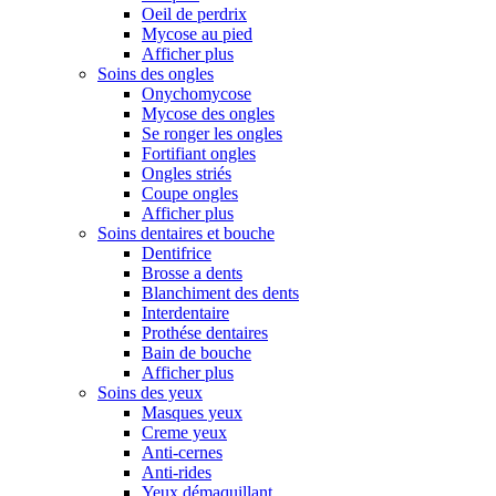
Oeil de perdrix
Mycose au pied
Afficher plus
Soins des ongles
Onychomycose
Mycose des ongles
Se ronger les ongles
Fortifiant ongles
Ongles striés
Coupe ongles
Afficher plus
Soins dentaires et bouche
Dentifrice
Brosse a dents
Blanchiment des dents
Interdentaire
Prothése dentaires
Bain de bouche
Afficher plus
Soins des yeux
Masques yeux
Creme yeux
Anti-cernes
Anti-rides
Yeux démaquillant