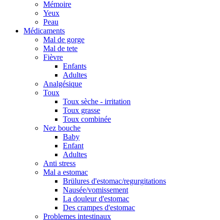
Mémoire
Yeux
Peau
Médicaments
Mal de gorge
Mal de tete
Fièvre
Enfants
Adultes
Analgésique
Toux
Toux sèche - irritation
Toux grasse
Toux combinée
Nez bouche
Baby
Enfant
Adultes
Anti stress
Mal a estomac
Brülures d'estomac/regurgitations
Nausée/vomissement
La douleur d'estomac
Des crampes d'estomac
Problemes intestinaux