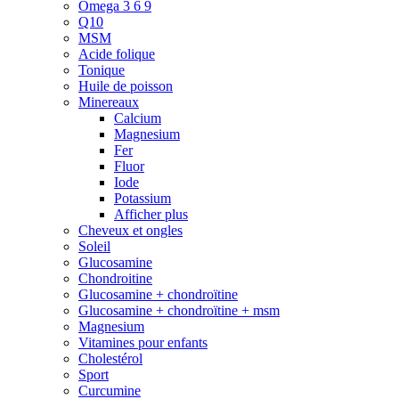
Omega 3 6 9
Q10
MSM
Acide folique
Tonique
Huile de poisson
Minereaux
Calcium
Magnesium
Fer
Fluor
Iode
Potassium
Afficher plus
Cheveux et ongles
Soleil
Glucosamine
Chondroitine
Glucosamine + chondroïtine
Glucosamine + chondroïtine + msm
Magnesium
Vitamines pour enfants
Cholestérol
Sport
Curcumine