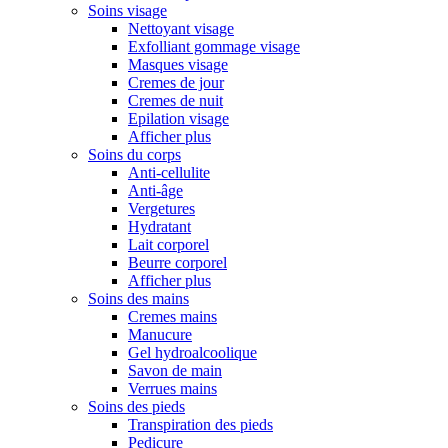
Soins visage
Nettoyant visage
Exfolliant gommage visage
Masques visage
Cremes de jour
Cremes de nuit
Epilation visage
Afficher plus
Soins du corps
Anti-cellulite
Anti-âge
Vergetures
Hydratant
Lait corporel
Beurre corporel
Afficher plus
Soins des mains
Cremes mains
Manucure
Gel hydroalcoolique
Savon de main
Verrues mains
Soins des pieds
Transpiration des pieds
Pedicure