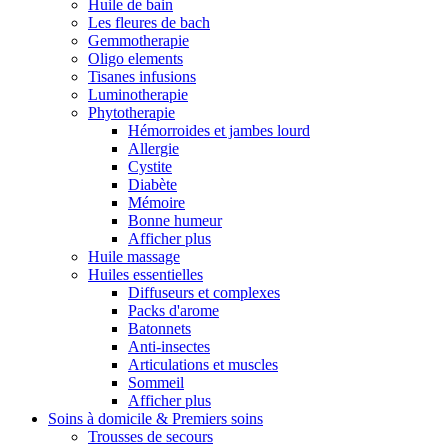
Huile de bain
Les fleures de bach
Gemmotherapie
Oligo elements
Tisanes infusions
Luminotherapie
Phytotherapie
Hémorroides et jambes lourd
Allergie
Cystite
Diabète
Mémoire
Bonne humeur
Afficher plus
Huile massage
Huiles essentielles
Diffuseurs et complexes
Packs d'arome
Batonnets
Anti-insectes
Articulations et muscles
Sommeil
Afficher plus
Soins à domicile & Premiers soins
Trousses de secours