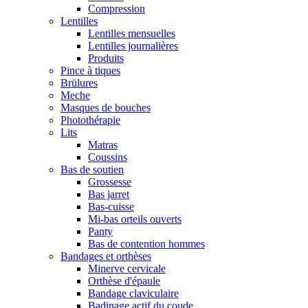
Compression
Lentilles
Lentilles mensuelles
Lentilles journalières
Produits
Pince à tiques
Brülures
Meche
Masques de bouches
Photothérapie
Lits
Matras
Coussins
Bas de soutien
Grossesse
Bas jarret
Bas-cuisse
Mi-bas orteils ouverts
Panty
Bas de contention hommes
Bandages et orthèses
Minerve cervicale
Orthèse d'épaule
Bandage claviculaire
Badinage actif du coude