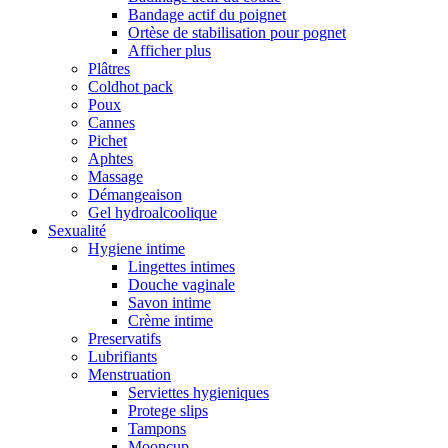
Bandage actif du poignet
Ortèse de stabilisation pour pognet
Afficher plus
Plâtres
Coldhot pack
Poux
Cannes
Pichet
Aphtes
Massage
Démangeaison
Gel hydroalcoolique
Sexualité
Hygiene intime
Lingettes intimes
Douche vaginale
Savon intime
Crème intime
Preservatifs
Lubrifiants
Menstruation
Serviettes hygieniques
Protege slips
Tampons
Mooncup