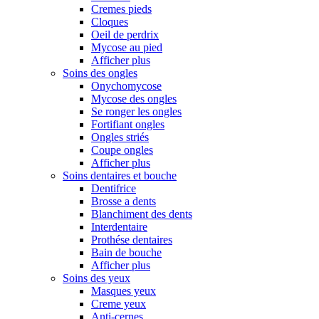
Cremes pieds
Cloques
Oeil de perdrix
Mycose au pied
Afficher plus
Soins des ongles
Onychomycose
Mycose des ongles
Se ronger les ongles
Fortifiant ongles
Ongles striés
Coupe ongles
Afficher plus
Soins dentaires et bouche
Dentifrice
Brosse a dents
Blanchiment des dents
Interdentaire
Prothése dentaires
Bain de bouche
Afficher plus
Soins des yeux
Masques yeux
Creme yeux
Anti-cernes