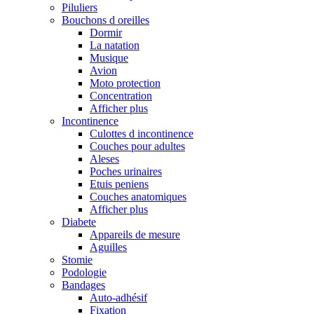
Piluliers
Bouchons d oreilles
Dormir
La natation
Musique
Avion
Moto protection
Concentration
Afficher plus
Incontinence
Culottes d incontinence
Couches pour adultes
Aleses
Poches urinaires
Etuis peniens
Couches anatomiques
Afficher plus
Diabete
Appareils de mesure
Aguilles
Stomie
Podologie
Bandages
Auto-adhésif
Fixation