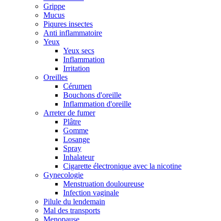
Grippe
Mucus
Piqures insectes
Anti inflammatoire
Yeux
Yeux secs
Inflammation
Irritation
Oreilles
Cérumen
Bouchons d'oreille
Inflammation d'oreille
Arreter de fumer
Plâtre
Gomme
Losange
Spray
Inhalateur
Cigarette électronique avec la nicotine
Gynecologie
Menstruation douloureuse
Infection vaginale
Pilule du lendemain
Mal des transports
Menopause