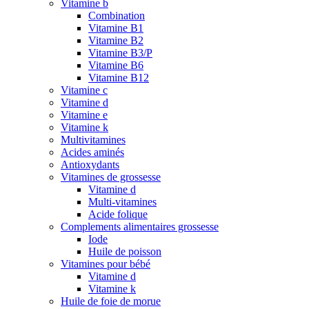
Vitamine b
Combination
Vitamine B1
Vitamine B2
Vitamine B3/P
Vitamine B6
Vitamine B12
Vitamine c
Vitamine d
Vitamine e
Vitamine k
Multivitamines
Acides aminés
Antioxydants
Vitamines de grossesse
Vitamine d
Multi-vitamines
Acide folique
Complements alimentaires grossesse
Iode
Huile de poisson
Vitamines pour bébé
Vitamine d
Vitamine k
Huile de foie de morue