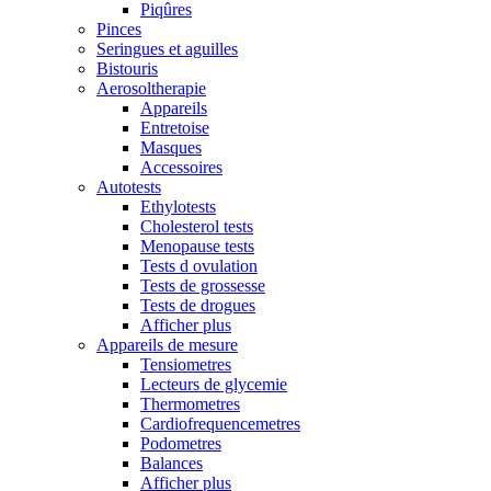
Piqûres
Pinces
Seringues et aguilles
Bistouris
Aerosoltherapie
Appareils
Entretoise
Masques
Accessoires
Autotests
Ethylotests
Cholesterol tests
Menopause tests
Tests d ovulation
Tests de grossesse
Tests de drogues
Afficher plus
Appareils de mesure
Tensiometres
Lecteurs de glycemie
Thermometres
Cardiofrequencemetres
Podometres
Balances
Afficher plus