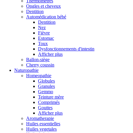
Thermomètres
Ongles et cheveux
Dentition
Automédication bébé
Dentition
Nez
Fièvre
Estomac
Toux
Dysfonctionnements d'intestin
Afficher plus
Ballon-siège
Cherry coussin
Naturopathie
Homeopathie
Globules
Granules
Gemmo
Teinture mère
Comprimés
Gouttes
Afficher plus
Aromatherapie
Huiles essentielles
Huiles vegetales