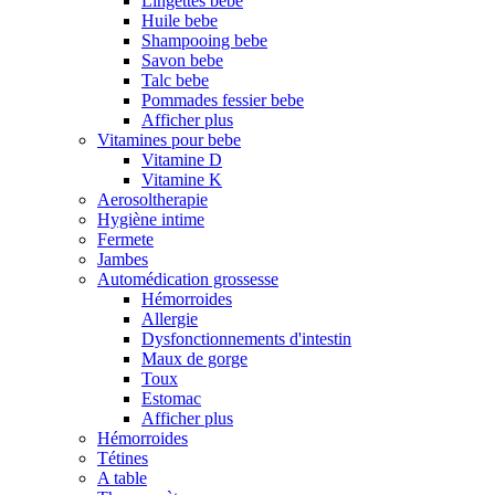
Lingettes bebe
Huile bebe
Shampooing bebe
Savon bebe
Talc bebe
Pommades fessier bebe
Afficher plus
Vitamines pour bebe
Vitamine D
Vitamine K
Aerosoltherapie
Hygiène intime
Fermete
Jambes
Automédication grossesse
Hémorroides
Allergie
Dysfonctionnements d'intestin
Maux de gorge
Toux
Estomac
Afficher plus
Hémorroides
Tétines
A table