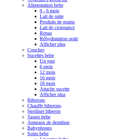
Alimentation bebe
0 - 6 mois
Lait de suite
Produits de grains
Lait de croissance
Repas
Réhydratation orale
Afficher plus
Couches
Sucettes bebe
Un jour
6 mois
12 mois
16 mois
18 mois
Attache sucette
Afficher plus
Biberons
Chauffe biberons
Steriliser biberon
Tasses bebe
Anneaux de dentition
Babyphones
Soins bebe