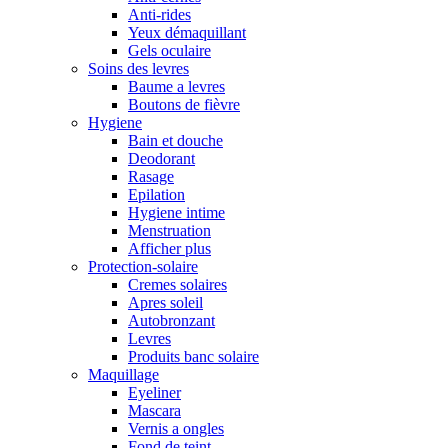
Anti-rides
Yeux démaquillant
Gels oculaire
Soins des levres
Baume a levres
Boutons de fièvre
Hygiene
Bain et douche
Deodorant
Rasage
Epilation
Hygiene intime
Menstruation
Afficher plus
Protection-solaire
Cremes solaires
Apres soleil
Autobronzant
Levres
Produits banc solaire
Maquillage
Eyeliner
Mascara
Vernis a ongles
Fond de teint