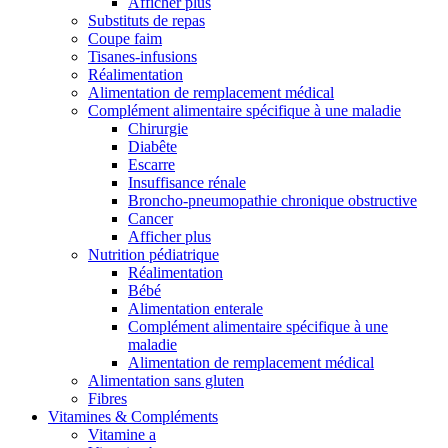
Afficher plus
Substituts de repas
Coupe faim
Tisanes-infusions
Réalimentation
Alimentation de remplacement médical
Complément alimentaire spécifique à une maladie
Chirurgie
Diabête
Escarre
Insuffisance rénale
Broncho-pneumopathie chronique obstructive
Cancer
Afficher plus
Nutrition pédiatrique
Réalimentation
Bébé
Alimentation enterale
Complément alimentaire spécifique à une
maladie
Alimentation de remplacement médical
Alimentation sans gluten
Fibres
Vitamines & Compléments
Vitamine a