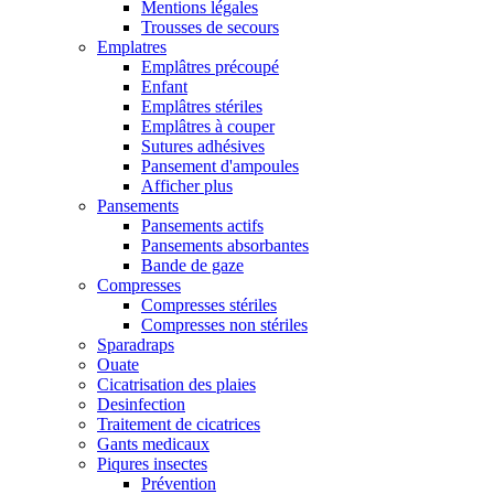
Mentions légales
Trousses de secours
Emplatres
Emplâtres précoupé
Enfant
Emplâtres stériles
Emplâtres à couper
Sutures adhésives
Pansement d'ampoules
Afficher plus
Pansements
Pansements actifs
Pansements absorbantes
Bande de gaze
Compresses
Compresses stériles
Compresses non stériles
Sparadraps
Ouate
Cicatrisation des plaies
Desinfection
Traitement de cicatrices
Gants medicaux
Piqures insectes
Prévention