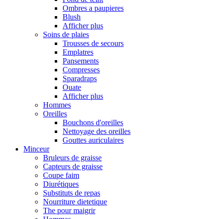
Ombres a paupieres
Blush
Afficher plus
Soins de plaies
Trousses de secours
Emplatres
Pansements
Compresses
Sparadraps
Ouate
Afficher plus
Hommes
Oreilles
Bouchons d'oreilles
Nettoyage des oreilles
Gouttes auriculaires
Minceur
Bruleurs de graisse
Capteurs de graisse
Coupe faim
Diurétiques
Substituts de repas
Nourriture dietetique
The pour maigrir