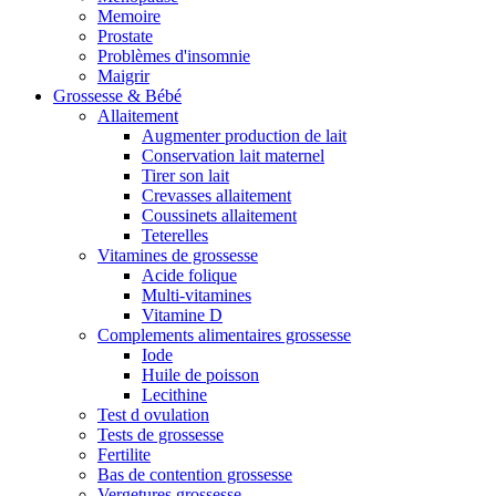
Memoire
Prostate
Problèmes d'insomnie
Maigrir
Grossesse & Bébé
Allaitement
Augmenter production de lait
Conservation lait maternel
Tirer son lait
Crevasses allaitement
Coussinets allaitement
Teterelles
Vitamines de grossesse
Acide folique
Multi-vitamines
Vitamine D
Complements alimentaires grossesse
Iode
Huile de poisson
Lecithine
Test d ovulation
Tests de grossesse
Fertilite
Bas de contention grossesse
Vergetures grossesse