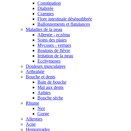
Constipation
Diahrrée
Crampes
Flore intestinale déséquilibrée
Ballonnements et flatulances
Maladies de la peau
Allergie - eczéma
Soins des plaies
Mycoses - verrues
Boutons de fièvre
Irritation de la peau
Ecchymoses
Douleurs musculaires
Arthralgie
Bouche et dents
Bain de bouche
Mal aux dents
Aphtes
Bouche sèche
Rhume
Nez
Gorge
Allergies
Acne
Hemorroides