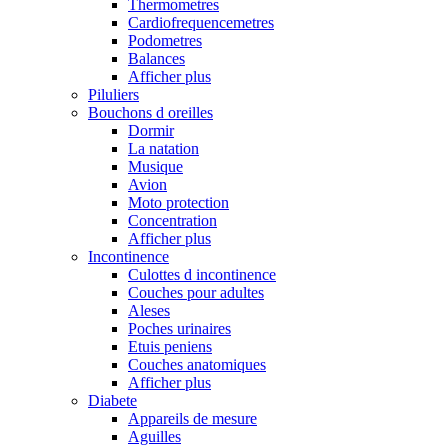
Thermometres
Cardiofrequencemetres
Podometres
Balances
Afficher plus
Piluliers
Bouchons d oreilles
Dormir
La natation
Musique
Avion
Moto protection
Concentration
Afficher plus
Incontinence
Culottes d incontinence
Couches pour adultes
Aleses
Poches urinaires
Etuis peniens
Couches anatomiques
Afficher plus
Diabete
Appareils de mesure
Aguilles