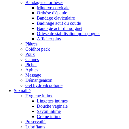
Bandages et orthèses
Minerve cervicale
Orthèse d'épaule
Bandage claviculaire
Badinage actif du coude
Bandage actif du poignet
Ortèse de stabilisation pour pognet
Afficher plus
Plâtres
Coldhot pack
Poux
Cannes
Pichet
Aphtes
Massage
Démangeaison
Gel hydroalcoolique
Sexualité
Hygiene intime
Lingettes intimes
Douche vaginale
Savon intime
Crème intime
Preservatifs
Lubrifiants