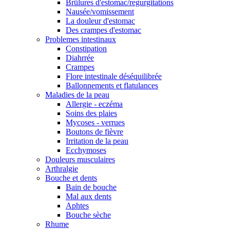
Brülures d'estomac/regurgitations
Nausée/vomissement
La douleur d'estomac
Des crampes d'estomac
Problemes intestinaux
Constipation
Diahrrée
Crampes
Flore intestinale déséquilibrée
Ballonnements et flatulances
Maladies de la peau
Allergie - eczéma
Soins des plaies
Mycoses - verrues
Boutons de fièvre
Irritation de la peau
Ecchymoses
Douleurs musculaires
Arthralgie
Bouche et dents
Bain de bouche
Mal aux dents
Aphtes
Bouche sèche
Rhume