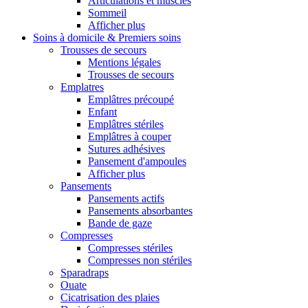
Articulations et muscles
Sommeil
Afficher plus
Soins à domicile & Premiers soins
Trousses de secours
Mentions légales
Trousses de secours
Emplatres
Emplâtres précoupé
Enfant
Emplâtres stériles
Emplâtres à couper
Sutures adhésives
Pansement d'ampoules
Afficher plus
Pansements
Pansements actifs
Pansements absorbantes
Bande de gaze
Compresses
Compresses stériles
Compresses non stériles
Sparadraps
Ouate
Cicatrisation des plaies