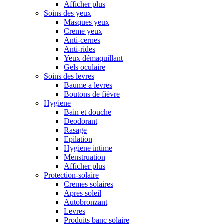
Afficher plus
Soins des yeux
Masques yeux
Creme yeux
Anti-cernes
Anti-rides
Yeux démaquillant
Gels oculaire
Soins des levres
Baume a levres
Boutons de fièvre
Hygiene
Bain et douche
Deodorant
Rasage
Epilation
Hygiene intime
Menstruation
Afficher plus
Protection-solaire
Cremes solaires
Apres soleil
Autobronzant
Levres
Produits banc solaire