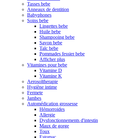
Tasses bebe
Anneaux de dentition
Babyphones
Soins bebe
Lingettes bebe
Huile bebe
Shampooing bebe
Savon bebe
Talc bebe
Pommades fessier bebe
Afficher plus
Vitamines pour bebe
Vitamine D
Vitamine K
Aerosoltherapie
Hygiène intime
Fermete
Jambes
Automédication grossesse
Hémorroides
Allergie
Dysfonctionnements d'intestin
Maux de gorge
Toux
Estomac