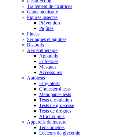
Desinfection
Traitement de cicatrices
Gants medicaux
Piqures insectes
Prévention
Piqûres
Pinces
Seringues et aguilles
Bistouris
Aerosoltherapie
Appareils
Entretoise
Masques
Accessoires
Autotests
Ethylotests
Cholesterol tests
Menopause tests
Tests d ovulation
Tests de grossesse
Tests de drogues
Afficher plus
Appareils de mesure
Tensiometres
Lecteurs de glycemie