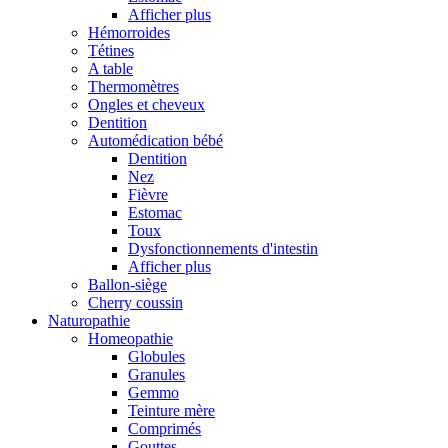
Afficher plus
Hémorroides
Tétines
A table
Thermomètres
Ongles et cheveux
Dentition
Automédication bébé
Dentition
Nez
Fièvre
Estomac
Toux
Dysfonctionnements d'intestin
Afficher plus
Ballon-siège
Cherry coussin
Naturopathie
Homeopathie
Globules
Granules
Gemmo
Teinture mère
Comprimés
Gouttes