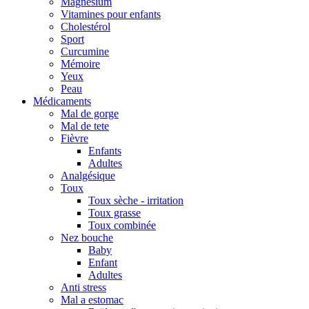
Magnesium
Vitamines pour enfants
Cholestérol
Sport
Curcumine
Mémoire
Yeux
Peau
Médicaments
Mal de gorge
Mal de tete
Fièvre
Enfants
Adultes
Analgésique
Toux
Toux sèche - irritation
Toux grasse
Toux combinée
Nez bouche
Baby
Enfant
Adultes
Anti stress
Mal a estomac