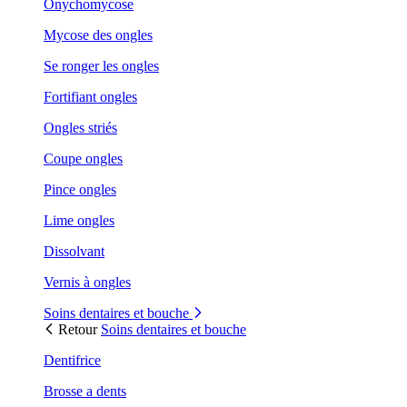
Onychomycose
Mycose des ongles
Se ronger les ongles
Fortifiant ongles
Ongles striés
Coupe ongles
Pince ongles
Lime ongles
Dissolvant
Vernis à ongles
Soins dentaires et bouche
Retour
Soins dentaires et bouche
Dentifrice
Brosse a dents