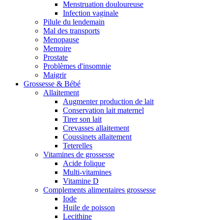
Menstruation douloureuse
Infection vaginale
Pilule du lendemain
Mal des transports
Menopause
Memoire
Prostate
Problèmes d'insomnie
Maigrir
Grossesse & Bébé
Allaitement
Augmenter production de lait
Conservation lait maternel
Tirer son lait
Crevasses allaitement
Coussinets allaitement
Teterelles
Vitamines de grossesse
Acide folique
Multi-vitamines
Vitamine D
Complements alimentaires grossesse
Iode
Huile de poisson
Lecithine