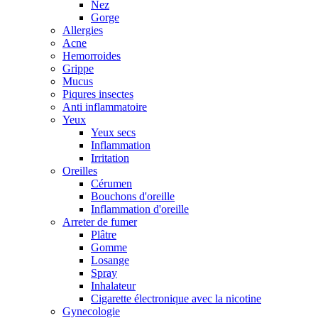
Nez
Gorge
Allergies
Acne
Hemorroides
Grippe
Mucus
Piqures insectes
Anti inflammatoire
Yeux
Yeux secs
Inflammation
Irritation
Oreilles
Cérumen
Bouchons d'oreille
Inflammation d'oreille
Arreter de fumer
Plâtre
Gomme
Losange
Spray
Inhalateur
Cigarette électronique avec la nicotine
Gynecologie