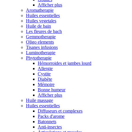
Afficher plus
Aromatherapie
Huiles essentielles
Huiles vegetales
Huile de bain
Les fleures de bach
Gemmotherapie
Oligo elements
Tisanes infusions
Luminotherapie
Phytotherapie
Hémorroides et jambes lourd
Allergie
Cystite
Diabète
Mémoire
Bonne humeur
Afficher plus
Huile massage
Huiles essentielles
Diffuseurs et complexes
Packs d'arome
Batonnets
Anti-insectes