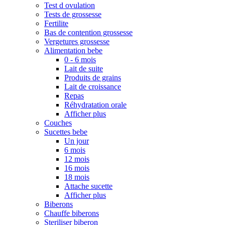
Test d ovulation
Tests de grossesse
Fertilite
Bas de contention grossesse
Vergetures grossesse
Alimentation bebe
0 - 6 mois
Lait de suite
Produits de grains
Lait de croissance
Repas
Réhydratation orale
Afficher plus
Couches
Sucettes bebe
Un jour
6 mois
12 mois
16 mois
18 mois
Attache sucette
Afficher plus
Biberons
Chauffe biberons
Steriliser biberon