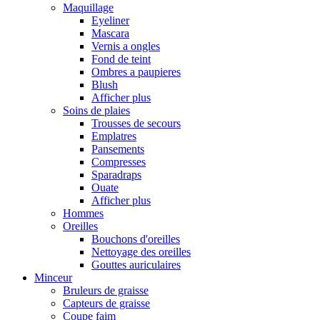
Maquillage
Eyeliner
Mascara
Vernis a ongles
Fond de teint
Ombres a paupieres
Blush
Afficher plus
Soins de plaies
Trousses de secours
Emplatres
Pansements
Compresses
Sparadraps
Ouate
Afficher plus
Hommes
Oreilles
Bouchons d'oreilles
Nettoyage des oreilles
Gouttes auriculaires
Minceur
Bruleurs de graisse
Capteurs de graisse
Coupe faim