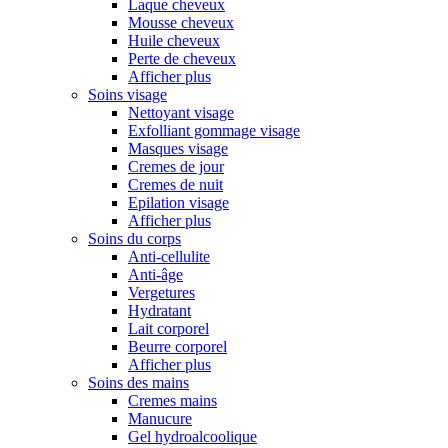
Laque cheveux
Mousse cheveux
Huile cheveux
Perte de cheveux
Afficher plus
Soins visage
Nettoyant visage
Exfolliant gommage visage
Masques visage
Cremes de jour
Cremes de nuit
Epilation visage
Afficher plus
Soins du corps
Anti-cellulite
Anti-âge
Vergetures
Hydratant
Lait corporel
Beurre corporel
Afficher plus
Soins des mains
Cremes mains
Manucure
Gel hydroalcoolique