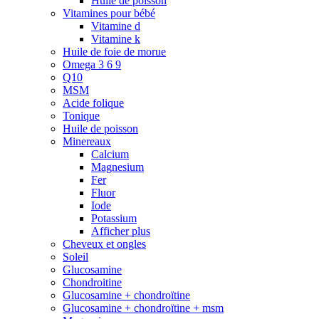
Huile de poisson
Vitamines pour bébé
Vitamine d
Vitamine k
Huile de foie de morue
Omega 3 6 9
Q10
MSM
Acide folique
Tonique
Huile de poisson
Minereaux
Calcium
Magnesium
Fer
Fluor
Iode
Potassium
Afficher plus
Cheveux et ongles
Soleil
Glucosamine
Chondroitine
Glucosamine + chondroïtine
Glucosamine + chondroïtine + msm