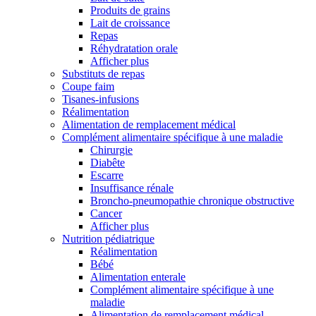
Produits de grains
Lait de croissance
Repas
Réhydratation orale
Afficher plus
Substituts de repas
Coupe faim
Tisanes-infusions
Réalimentation
Alimentation de remplacement médical
Complément alimentaire spécifique à une maladie
Chirurgie
Diabête
Escarre
Insuffisance rénale
Broncho-pneumopathie chronique obstructive
Cancer
Afficher plus
Nutrition pédiatrique
Réalimentation
Bébé
Alimentation enterale
Complément alimentaire spécifique à une
maladie
Alimentation de remplacement médical