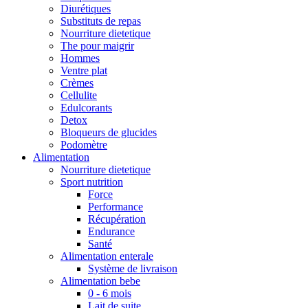
Diurétiques
Substituts de repas
Nourriture dietetique
The pour maigrir
Hommes
Ventre plat
Crèmes
Cellulite
Edulcorants
Detox
Bloqueurs de glucides
Podomètre
Alimentation
Nourriture dietetique
Sport nutrition
Force
Performance
Récupération
Endurance
Santé
Alimentation enterale
Système de livraison
Alimentation bebe
0 - 6 mois
Lait de suite