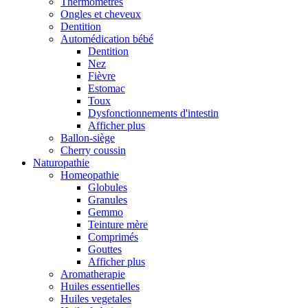
Thermomètres
Ongles et cheveux
Dentition
Automédication bébé
Dentition
Nez
Fièvre
Estomac
Toux
Dysfonctionnements d'intestin
Afficher plus
Ballon-siège
Cherry coussin
Naturopathie
Homeopathie
Globules
Granules
Gemmo
Teinture mère
Comprimés
Gouttes
Afficher plus
Aromatherapie
Huiles essentielles
Huiles vegetales