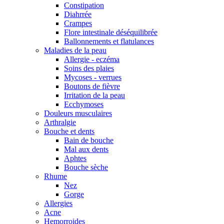
Constipation
Diahrrée
Crampes
Flore intestinale déséquilibrée
Ballonnements et flatulances
Maladies de la peau
Allergie - eczéma
Soins des plaies
Mycoses - verrues
Boutons de fièvre
Irritation de la peau
Ecchymoses
Douleurs musculaires
Arthralgie
Bouche et dents
Bain de bouche
Mal aux dents
Aphtes
Bouche sèche
Rhume
Nez
Gorge
Allergies
Acne
Hemorroides