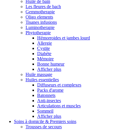
Huile de bain
Les fleures de bach
Gemmotherapie
Oligo elements
Tisanes infusions
Luminotherapie
Phytotherapie
Hémorroides et jambes lourd
Allergie
Cystite
Diabète
Mémoire
Bonne humeur
Afficher plus
Huile massage
Huiles essentielles
Diffuseurs et complexes
Packs d'arome
Batonnets
Anti-insectes
Articulations et muscles
Sommeil
Afficher plus
Soins à domicile & Premiers soins
Trousses de secours