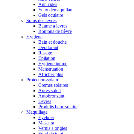
Anti-rides
Yeux démaquillant
Gels oculaire
Soins des levres
Baume a levres
Boutons de fièvre
Hygiene
Bain et douche
Deodorant
Rasage
Epilation
Hygiene intime
Menstruation
Afficher plus
Protection-solaire
Cremes solaires
Apres soleil
Autobronzant
Levres
Produits banc solaire
Maquillage
Eyeliner
Mascara
Vernis a ongles
Fond de teint