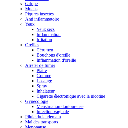
Grippe
Mucus
Piqures insectes
Anti inflammatoire
Yeux
Yeux secs
Inflammation
Irritation
Oreilles
Cérumen
Bouchons d'oreille
Inflammation d'oreille
Arreter de fumer
Plâtre
Gomme
Losange
Spray
Inhalateur
Cigarette électronique avec la nicotine
Gynecologie
Menstruation douloureuse
Infection vaginale
Pilule du lendemain
Mal des transports
Menopause