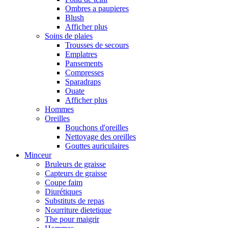
Ombres a paupieres
Blush
Afficher plus
Soins de plaies
Trousses de secours
Emplatres
Pansements
Compresses
Sparadraps
Ouate
Afficher plus
Hommes
Oreilles
Bouchons d'oreilles
Nettoyage des oreilles
Gouttes auriculaires
Minceur
Bruleurs de graisse
Capteurs de graisse
Coupe faim
Diurétiques
Substituts de repas
Nourriture dietetique
The pour maigrir