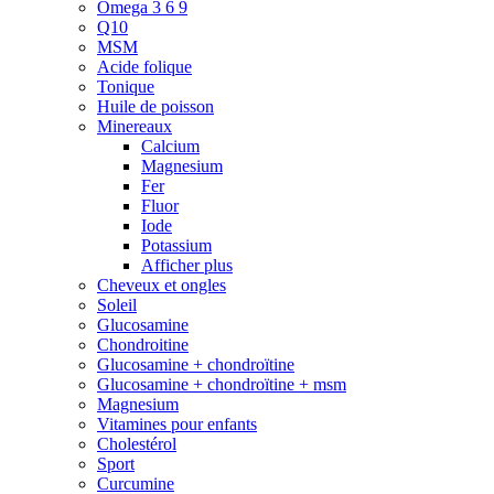
Omega 3 6 9
Q10
MSM
Acide folique
Tonique
Huile de poisson
Minereaux
Calcium
Magnesium
Fer
Fluor
Iode
Potassium
Afficher plus
Cheveux et ongles
Soleil
Glucosamine
Chondroitine
Glucosamine + chondroïtine
Glucosamine + chondroïtine + msm
Magnesium
Vitamines pour enfants
Cholestérol
Sport
Curcumine