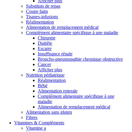
Afficher plus
Substituts de repas
Coupe faim
Tisanes-infusions
Réalimentation
Alimentation de remplacement médical
Complément alimentaire spécifique à une maladie
Chirurgie
Diabête
Escarre
Insuffisance rénale
Broncho-pneumopathie chronique obstructive
Cancer
Afficher plus
Nutrition pédiatrique
Réalimentation
Bébé
Alimentation enterale
Complément alimentaire spécifique à une
maladie
Alimentation de remplacement médical
Alimentation sans gluten
Fibres
Vitamines & Compléments
Vitamine a