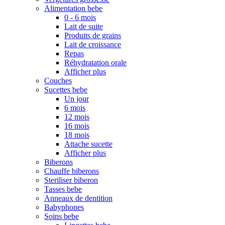
Alimentation bebe
0 - 6 mois
Lait de suite
Produits de grains
Lait de croissance
Repas
Réhydratation orale
Afficher plus
Couches
Sucettes bebe
Un jour
6 mois
12 mois
16 mois
18 mois
Attache sucette
Afficher plus
Biberons
Chauffe biberons
Steriliser biberon
Tasses bebe
Anneaux de dentition
Babyphones
Soins bebe