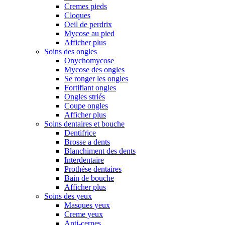
Cremes pieds
Cloques
Oeil de perdrix
Mycose au pied
Afficher plus
Soins des ongles
Onychomycose
Mycose des ongles
Se ronger les ongles
Fortifiant ongles
Ongles striés
Coupe ongles
Afficher plus
Soins dentaires et bouche
Dentifrice
Brosse a dents
Blanchiment des dents
Interdentaire
Prothése dentaires
Bain de bouche
Afficher plus
Soins des yeux
Masques yeux
Creme yeux
Anti-cernes