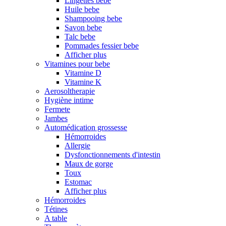
Lingettes bebe
Huile bebe
Shampooing bebe
Savon bebe
Talc bebe
Pommades fessier bebe
Afficher plus
Vitamines pour bebe
Vitamine D
Vitamine K
Aerosoltherapie
Hygiène intime
Fermete
Jambes
Automédication grossesse
Hémorroides
Allergie
Dysfonctionnements d'intestin
Maux de gorge
Toux
Estomac
Afficher plus
Hémorroides
Tétines
A table