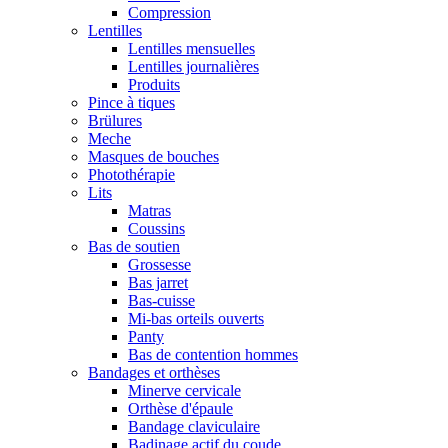
Compression
Lentilles
Lentilles mensuelles
Lentilles journalières
Produits
Pince à tiques
Brülures
Meche
Masques de bouches
Photothérapie
Lits
Matras
Coussins
Bas de soutien
Grossesse
Bas jarret
Bas-cuisse
Mi-bas orteils ouverts
Panty
Bas de contention hommes
Bandages et orthèses
Minerve cervicale
Orthèse d'épaule
Bandage claviculaire
Badinage actif du coude