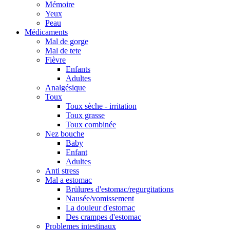
Mémoire
Yeux
Peau
Médicaments
Mal de gorge
Mal de tete
Fièvre
Enfants
Adultes
Analgésique
Toux
Toux sèche - irritation
Toux grasse
Toux combinée
Nez bouche
Baby
Enfant
Adultes
Anti stress
Mal a estomac
Brülures d'estomac/regurgitations
Nausée/vomissement
La douleur d'estomac
Des crampes d'estomac
Problemes intestinaux