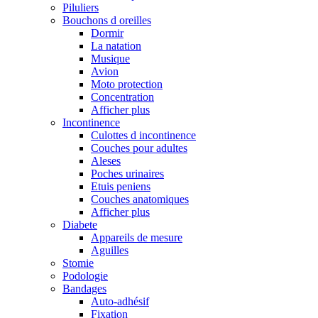
Piluliers
Bouchons d oreilles
Dormir
La natation
Musique
Avion
Moto protection
Concentration
Afficher plus
Incontinence
Culottes d incontinence
Couches pour adultes
Aleses
Poches urinaires
Etuis peniens
Couches anatomiques
Afficher plus
Diabete
Appareils de mesure
Aguilles
Stomie
Podologie
Bandages
Auto-adhésif
Fixation