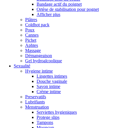
Bandage actif du poignet
Ortèse de stabilisation pour pognet
Afficher plus
Plâtres
Coldhot pack
Poux
Cannes
Pichet
Aphtes
Massage
Démangeaison
Gel hydroalcoolique
Sexualité
Hygiene intime
Lingettes intimes
Douche vaginale
Savon intime
Crème intime
Preservatifs
Lubrifiants
Menstruation
Serviettes hygieniques
Protege slips
Tampons
Mooncup