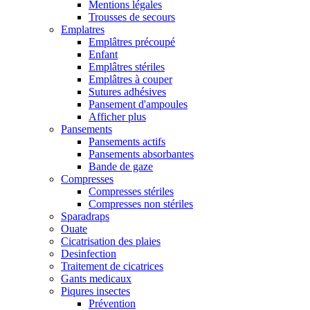
Mentions légales
Trousses de secours
Emplatres
Emplâtres précoupé
Enfant
Emplâtres stériles
Emplâtres à couper
Sutures adhésives
Pansement d'ampoules
Afficher plus
Pansements
Pansements actifs
Pansements absorbantes
Bande de gaze
Compresses
Compresses stériles
Compresses non stériles
Sparadraps
Ouate
Cicatrisation des plaies
Desinfection
Traitement de cicatrices
Gants medicaux
Piqures insectes
Prévention