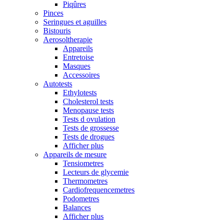
Piqûres
Pinces
Seringues et aguilles
Bistouris
Aerosoltherapie
Appareils
Entretoise
Masques
Accessoires
Autotests
Ethylotests
Cholesterol tests
Menopause tests
Tests d ovulation
Tests de grossesse
Tests de drogues
Afficher plus
Appareils de mesure
Tensiometres
Lecteurs de glycemie
Thermometres
Cardiofrequencemetres
Podometres
Balances
Afficher plus