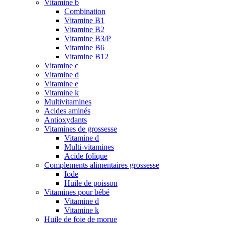
Vitamine b
Combination
Vitamine B1
Vitamine B2
Vitamine B3/P
Vitamine B6
Vitamine B12
Vitamine c
Vitamine d
Vitamine e
Vitamine k
Multivitamines
Acides aminés
Antioxydants
Vitamines de grossesse
Vitamine d
Multi-vitamines
Acide folique
Complements alimentaires grossesse
Iode
Huile de poisson
Vitamines pour bébé
Vitamine d
Vitamine k
Huile de foie de morue