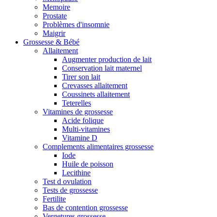
Memoire
Prostate
Problèmes d'insomnie
Maigrir
Grossesse & Bébé
Allaitement
Augmenter production de lait
Conservation lait maternel
Tirer son lait
Crevasses allaitement
Coussinets allaitement
Teterelles
Vitamines de grossesse
Acide folique
Multi-vitamines
Vitamine D
Complements alimentaires grossesse
Iode
Huile de poisson
Lecithine
Test d ovulation
Tests de grossesse
Fertilite
Bas de contention grossesse
Vergetures grossesse