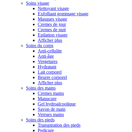
Soins visage
Nettoyant visage
Exfolliant gommage visage
Masques visage
Cremes de jour
Cremes de nuit
Epilation visage
Afficher plus
Soins du corps
Anti-cellulite
Anti-âge
Vergetures
Hydratant
Lait corporel
Beurre corporel
Afficher plus
Soins des mains
Cremes mains
Manucure
Gel hydroalcoolique
Savon de main
Verrues mains
Soins des pieds
Transpiration des pieds
Pedicure