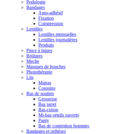
Podologie
Bandages
Auto-adhésif
Fixation
Compression
Lentilles
Lentilles mensuelles
Lentilles journalières
Produits
Pince à tiques
Brülures
Meche
Masques de bouches
Photothérapie
Lits
Matras
Coussins
Bas de soutien
Grossesse
Bas jarret
Bas-cuisse
Mi-bas orteils ouverts
Panty
Bas de contention hommes
Bandages et orthèses