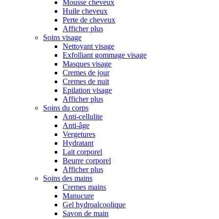
Mousse cheveux
Huile cheveux
Perte de cheveux
Afficher plus
Soins visage
Nettoyant visage
Exfolliant gommage visage
Masques visage
Cremes de jour
Cremes de nuit
Epilation visage
Afficher plus
Soins du corps
Anti-cellulite
Anti-âge
Vergetures
Hydratant
Lait corporel
Beurre corporel
Afficher plus
Soins des mains
Cremes mains
Manucure
Gel hydroalcoolique
Savon de main