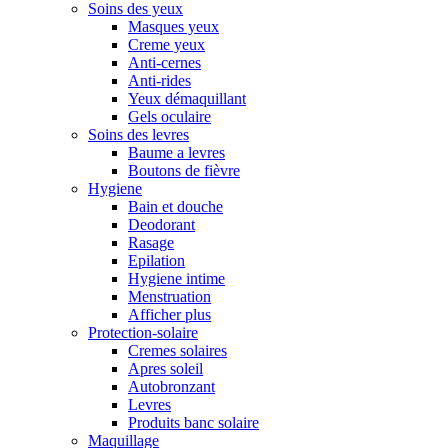
Soins des yeux
Masques yeux
Creme yeux
Anti-cernes
Anti-rides
Yeux démaquillant
Gels oculaire
Soins des levres
Baume a levres
Boutons de fièvre
Hygiene
Bain et douche
Deodorant
Rasage
Epilation
Hygiene intime
Menstruation
Afficher plus
Protection-solaire
Cremes solaires
Apres soleil
Autobronzant
Levres
Produits banc solaire
Maquillage