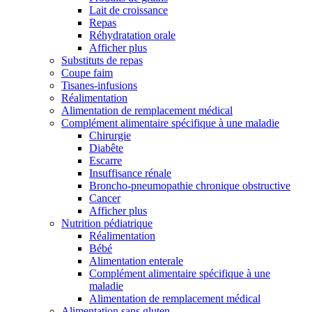
Lait de croissance
Repas
Réhydratation orale
Afficher plus
Substituts de repas
Coupe faim
Tisanes-infusions
Réalimentation
Alimentation de remplacement médical
Complément alimentaire spécifique à une maladie
Chirurgie
Diabête
Escarre
Insuffisance rénale
Broncho-pneumopathie chronique obstructive
Cancer
Afficher plus
Nutrition pédiatrique
Réalimentation
Bébé
Alimentation enterale
Complément alimentaire spécifique à une
maladie
Alimentation de remplacement médical
Alimentation sans gluten