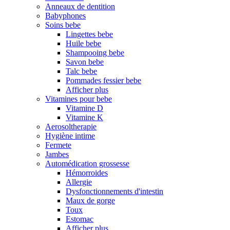
Anneaux de dentition
Babyphones
Soins bebe
Lingettes bebe
Huile bebe
Shampooing bebe
Savon bebe
Talc bebe
Pommades fessier bebe
Afficher plus
Vitamines pour bebe
Vitamine D
Vitamine K
Aerosoltherapie
Hygiène intime
Fermete
Jambes
Automédication grossesse
Hémorroides
Allergie
Dysfonctionnements d'intestin
Maux de gorge
Toux
Estomac
Afficher plus