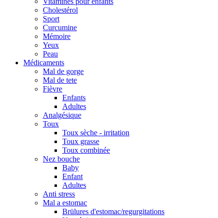
Vitamines pour enfants
Cholestérol
Sport
Curcumine
Mémoire
Yeux
Peau
Médicaments
Mal de gorge
Mal de tete
Fièvre
Enfants
Adultes
Analgésique
Toux
Toux sèche - irritation
Toux grasse
Toux combinée
Nez bouche
Baby
Enfant
Adultes
Anti stress
Mal a estomac
Brülures d'estomac/regurgitations