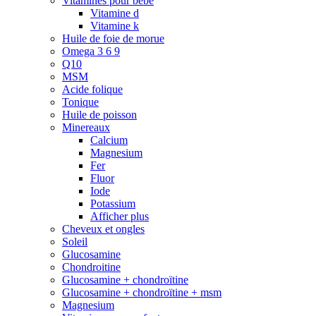
Vitamines pour bébé
Vitamine d
Vitamine k
Huile de foie de morue
Omega 3 6 9
Q10
MSM
Acide folique
Tonique
Huile de poisson
Minereaux
Calcium
Magnesium
Fer
Fluor
Iode
Potassium
Afficher plus
Cheveux et ongles
Soleil
Glucosamine
Chondroitine
Glucosamine + chondroïtine
Glucosamine + chondroïtine + msm
Magnesium