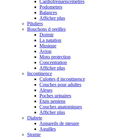
Cardiofrequencemetres
Podometres
Balances
Afficher plus
Piluliers
Bouchons d oreilles
Dormir
La natation
Musique
Avion
Moto protection
Concentration
Afficher plus
Incontinence
Culottes d incontinence
Couches pour adultes
Aleses
Poches urinaires
Etuis peniens
Couches anatomiques
Afficher plus
Diabete
Appareils de mesure
Aguilles
Stomie