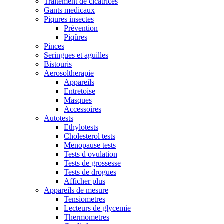
Traitement de cicatrices
Gants medicaux
Piqures insectes
Prévention
Piqûres
Pinces
Seringues et aguilles
Bistouris
Aerosoltherapie
Appareils
Entretoise
Masques
Accessoires
Autotests
Ethylotests
Cholesterol tests
Menopause tests
Tests d ovulation
Tests de grossesse
Tests de drogues
Afficher plus
Appareils de mesure
Tensiometres
Lecteurs de glycemie
Thermometres