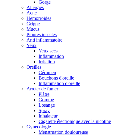
Gorge
Allergies
Acne
Hemorroides
Grippe
Mucus
Piqures insectes
Anti inflammatoire
Yeux
Yeux secs
Inflammation
Irritation
Oreilles
Cérumen
Bouchons d'oreille
Inflammation d'oreille
Arreter de fumer
Plâtre
Gomme
Losange
Spray
Inhalateur
Cigarette électronique avec la nicotine
Gynecologie
Menstruation douloureuse