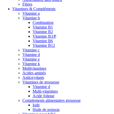
Fibres
Vitamines & Compléments
Vitamine a
Vitamine b
Combination
Vitamine B1
Vitamine B2
Vitamine B3/P
Vitamine B6
Vitamine B12
Vitamine c
Vitamine d
Vitamine e
Vitamine k
Multivitamines
Acides aminés
Antioxydants
Vitamines de grossesse
Vitamine d
Multi-vitamines
Acide folique
Complements alimentaires grossesse
Iode
Huile de poisson