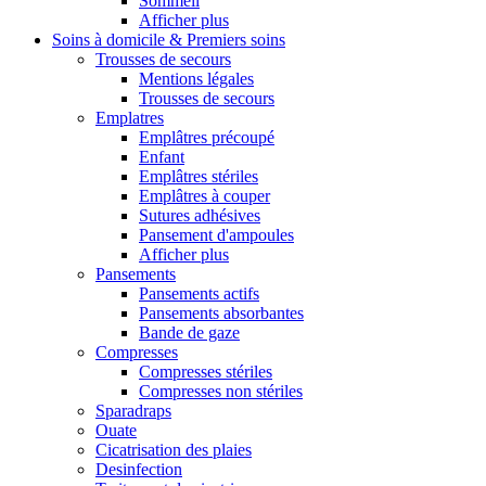
Sommeil
Afficher plus
Soins à domicile & Premiers soins
Trousses de secours
Mentions légales
Trousses de secours
Emplatres
Emplâtres précoupé
Enfant
Emplâtres stériles
Emplâtres à couper
Sutures adhésives
Pansement d'ampoules
Afficher plus
Pansements
Pansements actifs
Pansements absorbantes
Bande de gaze
Compresses
Compresses stériles
Compresses non stériles
Sparadraps
Ouate
Cicatrisation des plaies
Desinfection