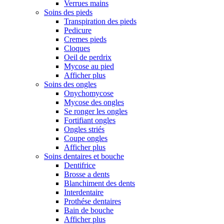
Verrues mains
Soins des pieds
Transpiration des pieds
Pedicure
Cremes pieds
Cloques
Oeil de perdrix
Mycose au pied
Afficher plus
Soins des ongles
Onychomycose
Mycose des ongles
Se ronger les ongles
Fortifiant ongles
Ongles striés
Coupe ongles
Afficher plus
Soins dentaires et bouche
Dentifrice
Brosse a dents
Blanchiment des dents
Interdentaire
Prothése dentaires
Bain de bouche
Afficher plus