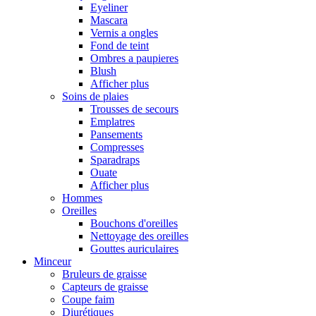
Eyeliner
Mascara
Vernis a ongles
Fond de teint
Ombres a paupieres
Blush
Afficher plus
Soins de plaies
Trousses de secours
Emplatres
Pansements
Compresses
Sparadraps
Ouate
Afficher plus
Hommes
Oreilles
Bouchons d'oreilles
Nettoyage des oreilles
Gouttes auriculaires
Minceur
Bruleurs de graisse
Capteurs de graisse
Coupe faim
Diurétiques