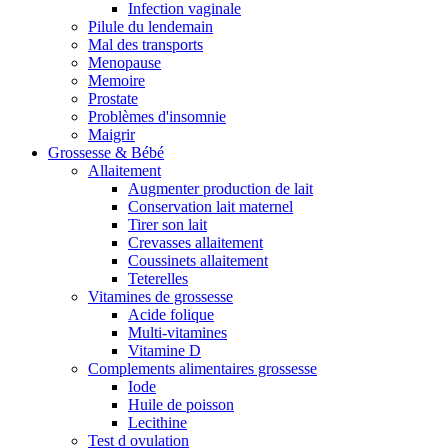
Infection vaginale
Pilule du lendemain
Mal des transports
Menopause
Memoire
Prostate
Problèmes d'insomnie
Maigrir
Grossesse & Bébé
Allaitement
Augmenter production de lait
Conservation lait maternel
Tirer son lait
Crevasses allaitement
Coussinets allaitement
Teterelles
Vitamines de grossesse
Acide folique
Multi-vitamines
Vitamine D
Complements alimentaires grossesse
Iode
Huile de poisson
Lecithine
Test d ovulation