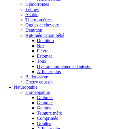
Hémorroides
Tétines
A table
Thermomètres
Ongles et cheveux
Dentition
Automédication bébé
Dentition
Nez
Fièvre
Estomac
Toux
Dysfonctionnements d'intestin
Afficher plus
Ballon-siège
Cherry coussin
Naturopathie
Homeopathie
Globules
Granules
Gemmo
Teinture mère
Comprimés
Gouttes
Afficher plus