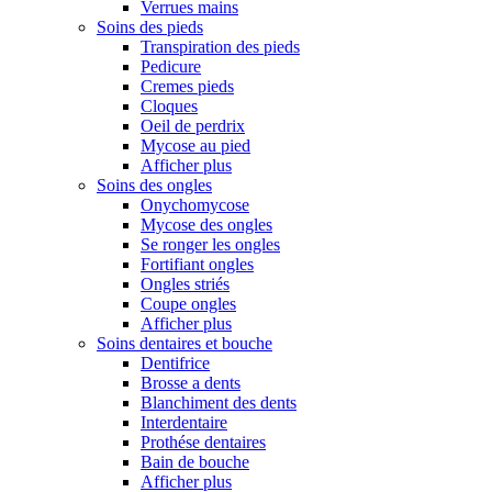
Verrues mains
Soins des pieds
Transpiration des pieds
Pedicure
Cremes pieds
Cloques
Oeil de perdrix
Mycose au pied
Afficher plus
Soins des ongles
Onychomycose
Mycose des ongles
Se ronger les ongles
Fortifiant ongles
Ongles striés
Coupe ongles
Afficher plus
Soins dentaires et bouche
Dentifrice
Brosse a dents
Blanchiment des dents
Interdentaire
Prothése dentaires
Bain de bouche
Afficher plus