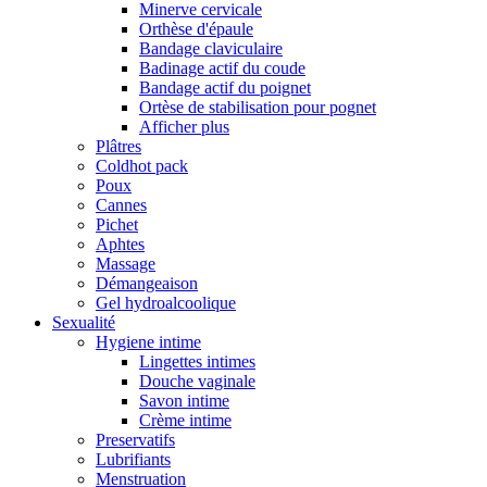
Minerve cervicale
Orthèse d'épaule
Bandage claviculaire
Badinage actif du coude
Bandage actif du poignet
Ortèse de stabilisation pour pognet
Afficher plus
Plâtres
Coldhot pack
Poux
Cannes
Pichet
Aphtes
Massage
Démangeaison
Gel hydroalcoolique
Sexualité
Hygiene intime
Lingettes intimes
Douche vaginale
Savon intime
Crème intime
Preservatifs
Lubrifiants
Menstruation