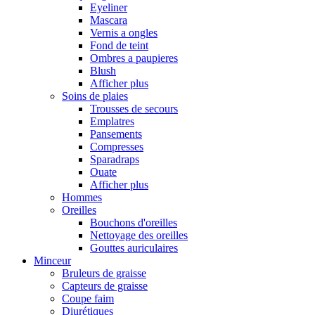
Eyeliner
Mascara
Vernis a ongles
Fond de teint
Ombres a paupieres
Blush
Afficher plus
Soins de plaies
Trousses de secours
Emplatres
Pansements
Compresses
Sparadraps
Ouate
Afficher plus
Hommes
Oreilles
Bouchons d'oreilles
Nettoyage des oreilles
Gouttes auriculaires
Minceur
Bruleurs de graisse
Capteurs de graisse
Coupe faim
Diurétiques