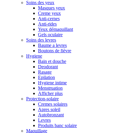
Soins des yeux
Masques yeux
Creme yeux
Anti-cernes
Anti-rides
Yeux démaquillant
Gels oculaire
Soins des levres
Baume a levres
Boutons de fièvre
Hygiene
Bain et douche
Deodorant
Rasage
Epilation
Hygiene intime
Menstruation
Afficher plus
Protection-solaire
Cremes solaires
Apres soleil
Autobronzant
Levres
Produits banc solaire
Maquillage