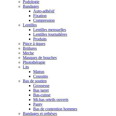
Podologie
Bandages
Auto-adhésif
Fixation
Compression
Lentilles
Lentilles mensuelles
Lentilles journalières
Produits
Pince à tiques
Brülures
Meche
Masques de bouches
Photothérapie
Lits
Matras
Coussins
Bas de soutien
Grossesse
Bas jarret
Bas-cuisse
Mi-bas orteils ouverts
Panty
Bas de contention hommes
Bandages et orthèses