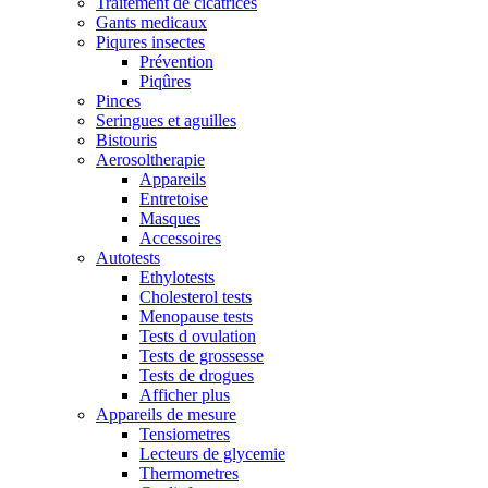
Traitement de cicatrices
Gants medicaux
Piqures insectes
Prévention
Piqûres
Pinces
Seringues et aguilles
Bistouris
Aerosoltherapie
Appareils
Entretoise
Masques
Accessoires
Autotests
Ethylotests
Cholesterol tests
Menopause tests
Tests d ovulation
Tests de grossesse
Tests de drogues
Afficher plus
Appareils de mesure
Tensiometres
Lecteurs de glycemie
Thermometres