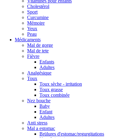
Vitamines pour enfants
Cholestérol
Sport
Curcumine
Mémoire
Yeux
Peau
Médicaments
Mal de gorge
Mal de tete
Fièvre
Enfants
Adultes
Analgésique
Toux
Toux sèche - irritation
Toux grasse
Toux combinée
Nez bouche
Baby
Enfant
Adultes
Anti stress
Mal a estomac
Brülures d'estomac/regurgitations