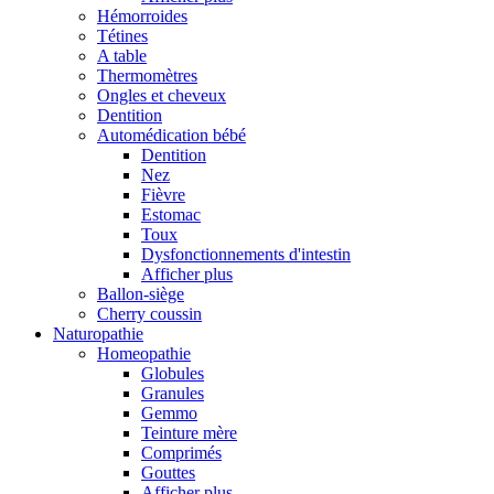
Hémorroides
Tétines
A table
Thermomètres
Ongles et cheveux
Dentition
Automédication bébé
Dentition
Nez
Fièvre
Estomac
Toux
Dysfonctionnements d'intestin
Afficher plus
Ballon-siège
Cherry coussin
Naturopathie
Homeopathie
Globules
Granules
Gemmo
Teinture mère
Comprimés
Gouttes
Afficher plus