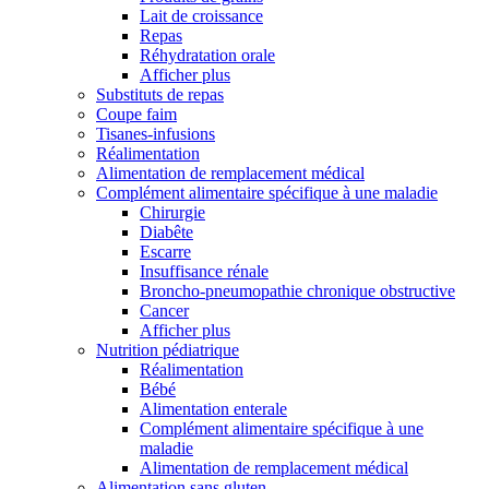
Lait de croissance
Repas
Réhydratation orale
Afficher plus
Substituts de repas
Coupe faim
Tisanes-infusions
Réalimentation
Alimentation de remplacement médical
Complément alimentaire spécifique à une maladie
Chirurgie
Diabête
Escarre
Insuffisance rénale
Broncho-pneumopathie chronique obstructive
Cancer
Afficher plus
Nutrition pédiatrique
Réalimentation
Bébé
Alimentation enterale
Complément alimentaire spécifique à une
maladie
Alimentation de remplacement médical
Alimentation sans gluten