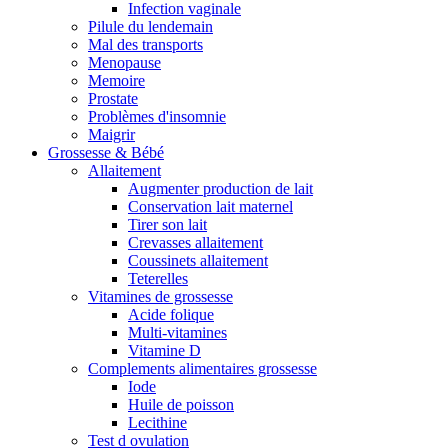
Infection vaginale
Pilule du lendemain
Mal des transports
Menopause
Memoire
Prostate
Problèmes d'insomnie
Maigrir
Grossesse & Bébé
Allaitement
Augmenter production de lait
Conservation lait maternel
Tirer son lait
Crevasses allaitement
Coussinets allaitement
Teterelles
Vitamines de grossesse
Acide folique
Multi-vitamines
Vitamine D
Complements alimentaires grossesse
Iode
Huile de poisson
Lecithine
Test d ovulation