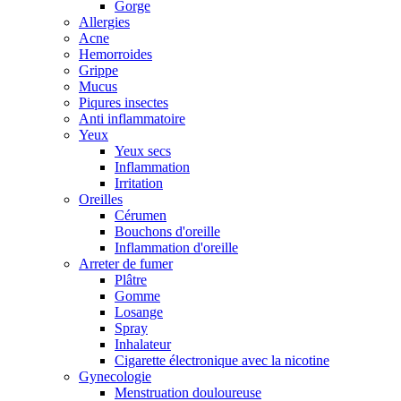
Gorge
Allergies
Acne
Hemorroides
Grippe
Mucus
Piqures insectes
Anti inflammatoire
Yeux
Yeux secs
Inflammation
Irritation
Oreilles
Cérumen
Bouchons d'oreille
Inflammation d'oreille
Arreter de fumer
Plâtre
Gomme
Losange
Spray
Inhalateur
Cigarette électronique avec la nicotine
Gynecologie
Menstruation douloureuse