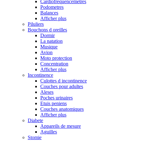
Cardiofrequencemetres
Podometres
Balances
Afficher plus
Piluliers
Bouchons d oreilles
Dormir
La natation
Musique
Avion
Moto protection
Concentration
Afficher plus
Incontinence
Culottes d incontinence
Couches pour adultes
Aleses
Poches urinaires
Etuis peniens
Couches anatomiques
Afficher plus
Diabete
Appareils de mesure
Aguilles
Stomie