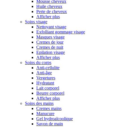
Mousse cheveux
Huile cheveux
Perte de cheveux
Afficher plus
Soins visage
Nettoyant visage
Exfolliant gommage visage
Masques visage
Cremes de jour
Cremes de nuit
Epilation visage
Afficher plus
Soins du corps
Anti-cellulite
Anti-âge
Vergetures
Hydratant
Lait corporel
Beurre corporel
Afficher plus
Soins des mains
Cremes mains
Manucure
Gel hydroalcoolique
Savon de main