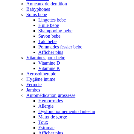
Anneaux de dentition
Babyphones
Soins bebe
Lingettes bebe
Huile bebe
Shampooing bebe
Savon bebe
Talc bebe
Pommades fessier bebe
Afficher plus
Vitamines pour bebe
Vitamine D
Vitamine K
Aerosoltherapie
Hygiène intime
Fermete
Jambes
Automédication grossesse
Hémorroides
Allergie
Dysfonctionnements d'intestin
Maux de gorge
Toux
Estomac
Afficher plus