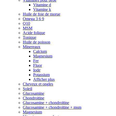
Vitamines pour bébé
Vitamine d
Vitamine k
Huile de foie de morue
Omega 3 6 9
Q10
MSM
Acide folique
Tonique
Huile de poisson
Minereaux
Calcium
Magnesium
Fer
Fluor
Iode
Potassium
Afficher plus
Cheveux et ongles
Soleil
Glucosamine
Chondroitine
Glucosamine + chondroïtine
Glucosamine + chondroïtine + msm
Magnesium