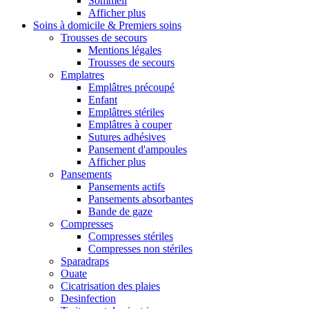
Sommeil
Afficher plus
Soins à domicile & Premiers soins
Trousses de secours
Mentions légales
Trousses de secours
Emplatres
Emplâtres précoupé
Enfant
Emplâtres stériles
Emplâtres à couper
Sutures adhésives
Pansement d'ampoules
Afficher plus
Pansements
Pansements actifs
Pansements absorbantes
Bande de gaze
Compresses
Compresses stériles
Compresses non stériles
Sparadraps
Ouate
Cicatrisation des plaies
Desinfection