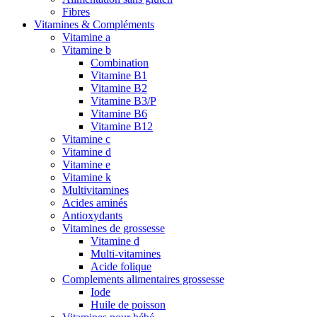
Fibres
Vitamines & Compléments
Vitamine a
Vitamine b
Combination
Vitamine B1
Vitamine B2
Vitamine B3/P
Vitamine B6
Vitamine B12
Vitamine c
Vitamine d
Vitamine e
Vitamine k
Multivitamines
Acides aminés
Antioxydants
Vitamines de grossesse
Vitamine d
Multi-vitamines
Acide folique
Complements alimentaires grossesse
Iode
Huile de poisson