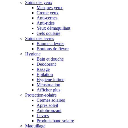
Soins des yeux
Masques yeux
Creme yeux
Anti-cernes
Anti-rides
Yeux démaquillant
Gels oculaire
Soins des levres
Baume a levres
Boutons de fièvre
Hygiene
Bain et douche
Deodorant
Rasage
Epilation
Hygiene intime
Menstruation
Afficher plus
Protection-solaire
Cremes solaires
Apres soleil
Autobronzant
Levres
Produits banc solaire
Maquillage