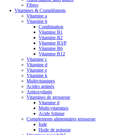
Fibres
Vitamines & Compléments
Vitamine a
Vitamine b
Combination
Vitamine B1
Vitamine B2
Vitamine B3/P
Vitamine B6
Vitamine B12
Vitamine c
Vitamine d
Vitamine e
Vitamine k
Multivitamines
Acides aminés
Antioxydants
Vitamines de grossesse
Vitamine d
Multi-vitamines
Acide folique
Complements alimentaires grossesse
Iode
Huile de poisson