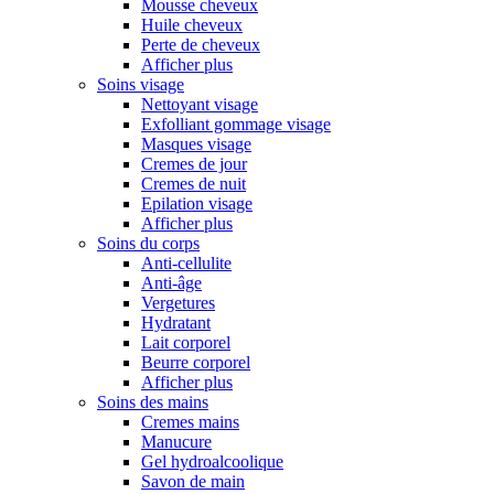
Mousse cheveux
Huile cheveux
Perte de cheveux
Afficher plus
Soins visage
Nettoyant visage
Exfolliant gommage visage
Masques visage
Cremes de jour
Cremes de nuit
Epilation visage
Afficher plus
Soins du corps
Anti-cellulite
Anti-âge
Vergetures
Hydratant
Lait corporel
Beurre corporel
Afficher plus
Soins des mains
Cremes mains
Manucure
Gel hydroalcoolique
Savon de main