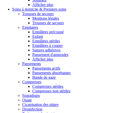
Sommeil
Afficher plus
Soins à domicile & Premiers soins
Trousses de secours
Mentions légales
Trousses de secours
Emplatres
Emplâtres précoupé
Enfant
Emplâtres stériles
Emplâtres à couper
Sutures adhésives
Pansement d'ampoules
Afficher plus
Pansements
Pansements actifs
Pansements absorbantes
Bande de gaze
Compresses
Compresses stériles
Compresses non stériles
Sparadraps
Ouate
Cicatrisation des plaies
Desinfection