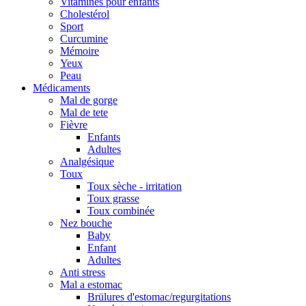
Vitamines pour enfants
Cholestérol
Sport
Curcumine
Mémoire
Yeux
Peau
Médicaments
Mal de gorge
Mal de tete
Fièvre
Enfants
Adultes
Analgésique
Toux
Toux sèche - irritation
Toux grasse
Toux combinée
Nez bouche
Baby
Enfant
Adultes
Anti stress
Mal a estomac
Brülures d'estomac/regurgitations