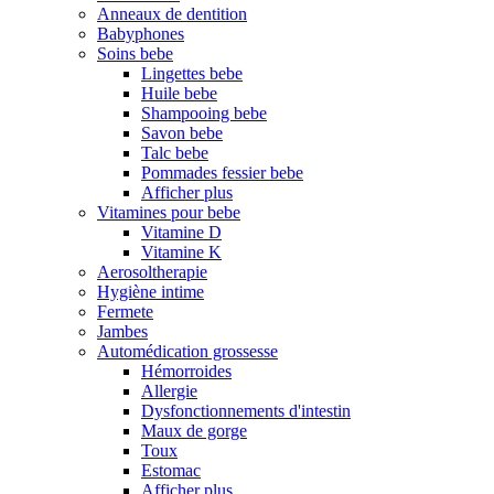
Anneaux de dentition
Babyphones
Soins bebe
Lingettes bebe
Huile bebe
Shampooing bebe
Savon bebe
Talc bebe
Pommades fessier bebe
Afficher plus
Vitamines pour bebe
Vitamine D
Vitamine K
Aerosoltherapie
Hygiène intime
Fermete
Jambes
Automédication grossesse
Hémorroides
Allergie
Dysfonctionnements d'intestin
Maux de gorge
Toux
Estomac
Afficher plus