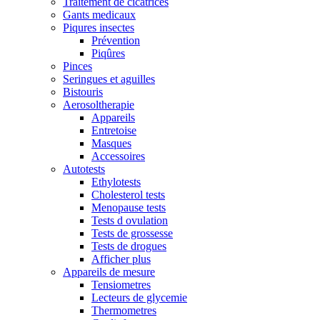
Traitement de cicatrices
Gants medicaux
Piqures insectes
Prévention
Piqûres
Pinces
Seringues et aguilles
Bistouris
Aerosoltherapie
Appareils
Entretoise
Masques
Accessoires
Autotests
Ethylotests
Cholesterol tests
Menopause tests
Tests d ovulation
Tests de grossesse
Tests de drogues
Afficher plus
Appareils de mesure
Tensiometres
Lecteurs de glycemie
Thermometres