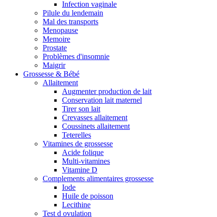
Infection vaginale
Pilule du lendemain
Mal des transports
Menopause
Memoire
Prostate
Problèmes d'insomnie
Maigrir
Grossesse & Bébé
Allaitement
Augmenter production de lait
Conservation lait maternel
Tirer son lait
Crevasses allaitement
Coussinets allaitement
Teterelles
Vitamines de grossesse
Acide folique
Multi-vitamines
Vitamine D
Complements alimentaires grossesse
Iode
Huile de poisson
Lecithine
Test d ovulation