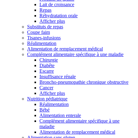
Lait de croissance
Repas
Réhydratation orale
Afficher plus
Substituts de repas
Coupe faim
Tisanes-infusions
Réalimentation
Alimentation de remplacement médical
Complément alimentaire spécifique à une maladie
Chirurgie
Diabête
Escarre
Insuffisance rénale
Broncho-pneumopathie chronique obstructive
Cancer
Afficher plus
Nutrition pédiatrique
Réalimentation
Bébé
Alimentation enterale
Complément alimentaire spécifique à une
maladie
Alimentation de remplacement médical
Alimentation sans gluten