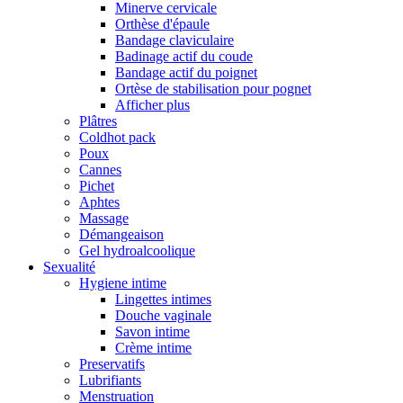
Minerve cervicale
Orthèse d'épaule
Bandage claviculaire
Badinage actif du coude
Bandage actif du poignet
Ortèse de stabilisation pour pognet
Afficher plus
Plâtres
Coldhot pack
Poux
Cannes
Pichet
Aphtes
Massage
Démangeaison
Gel hydroalcoolique
Sexualité
Hygiene intime
Lingettes intimes
Douche vaginale
Savon intime
Crème intime
Preservatifs
Lubrifiants
Menstruation