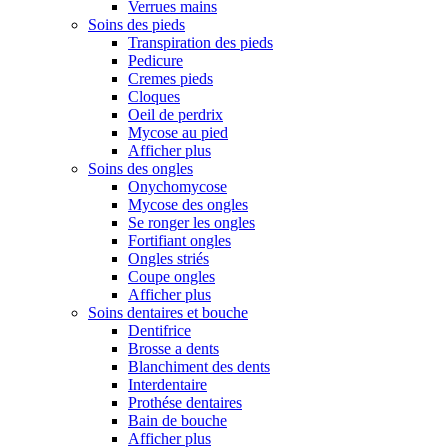
Verrues mains
Soins des pieds
Transpiration des pieds
Pedicure
Cremes pieds
Cloques
Oeil de perdrix
Mycose au pied
Afficher plus
Soins des ongles
Onychomycose
Mycose des ongles
Se ronger les ongles
Fortifiant ongles
Ongles striés
Coupe ongles
Afficher plus
Soins dentaires et bouche
Dentifrice
Brosse a dents
Blanchiment des dents
Interdentaire
Prothése dentaires
Bain de bouche
Afficher plus