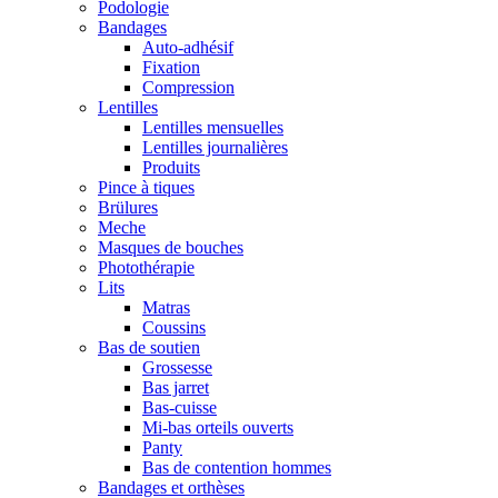
Podologie
Bandages
Auto-adhésif
Fixation
Compression
Lentilles
Lentilles mensuelles
Lentilles journalières
Produits
Pince à tiques
Brülures
Meche
Masques de bouches
Photothérapie
Lits
Matras
Coussins
Bas de soutien
Grossesse
Bas jarret
Bas-cuisse
Mi-bas orteils ouverts
Panty
Bas de contention hommes
Bandages et orthèses