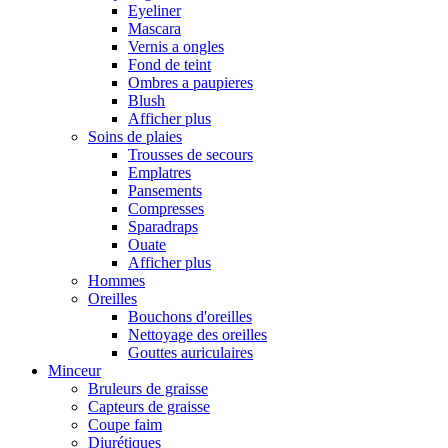
Eyeliner
Mascara
Vernis a ongles
Fond de teint
Ombres a paupieres
Blush
Afficher plus
Soins de plaies
Trousses de secours
Emplatres
Pansements
Compresses
Sparadraps
Ouate
Afficher plus
Hommes
Oreilles
Bouchons d'oreilles
Nettoyage des oreilles
Gouttes auriculaires
Minceur
Bruleurs de graisse
Capteurs de graisse
Coupe faim
Diurétiques