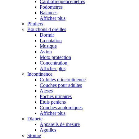
Cardiofrequencemetres
Podometres
Balances
Afficher plus
Piluliers
Bouchons d oreilles
Dormir
La natation
Musique
Avion
Moto protection
Concentration
Afficher plus
Incontinence
Culottes d incontinence
Couches pour adultes
Aleses
Poches urinaires
Etuis peniens
Couches anatomiques
Afficher plus
Diabete
Appareils de mesure
Aguilles
Stomie