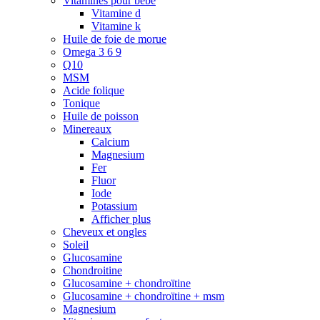
Vitamines pour bébé
Vitamine d
Vitamine k
Huile de foie de morue
Omega 3 6 9
Q10
MSM
Acide folique
Tonique
Huile de poisson
Minereaux
Calcium
Magnesium
Fer
Fluor
Iode
Potassium
Afficher plus
Cheveux et ongles
Soleil
Glucosamine
Chondroitine
Glucosamine + chondroïtine
Glucosamine + chondroïtine + msm
Magnesium