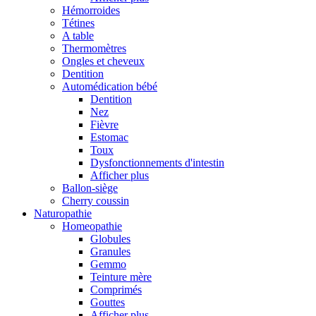
Hémorroides
Tétines
A table
Thermomètres
Ongles et cheveux
Dentition
Automédication bébé
Dentition
Nez
Fièvre
Estomac
Toux
Dysfonctionnements d'intestin
Afficher plus
Ballon-siège
Cherry coussin
Naturopathie
Homeopathie
Globules
Granules
Gemmo
Teinture mère
Comprimés
Gouttes
Afficher plus