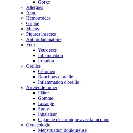
Gorge
Allergies
Acne
Hemorroides
Grippe
Mucus
Piqures insectes
Anti inflammatoire
Yeux
Yeux secs
Inflammation
Irritation
Oreilles
Cérumen
Bouchons d'oreille
Inflammation d'oreille
Arreter de fumer
Plâtre
Gomme
Losange
Spray
Inhalateur
Cigarette électronique avec la nicotine
Gynecologie
Menstruation douloureuse