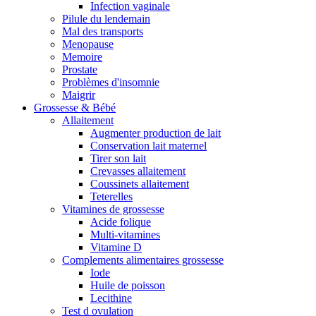
Infection vaginale
Pilule du lendemain
Mal des transports
Menopause
Memoire
Prostate
Problèmes d'insomnie
Maigrir
Grossesse & Bébé
Allaitement
Augmenter production de lait
Conservation lait maternel
Tirer son lait
Crevasses allaitement
Coussinets allaitement
Teterelles
Vitamines de grossesse
Acide folique
Multi-vitamines
Vitamine D
Complements alimentaires grossesse
Iode
Huile de poisson
Lecithine
Test d ovulation