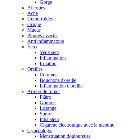
Gorge
Allergies
Acne
Hemorroides
Grippe
Mucus
Piqures insectes
Anti inflammatoire
Yeux
Yeux secs
Inflammation
Irritation
Oreilles
Cérumen
Bouchons d'oreille
Inflammation d'oreille
Arreter de fumer
Plâtre
Gomme
Losange
Spray
Inhalateur
Cigarette électronique avec la nicotine
Gynecologie
Menstruation douloureuse