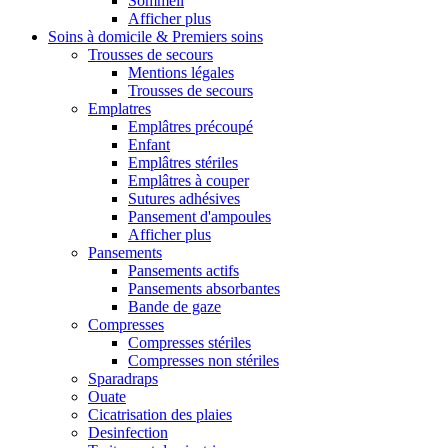
Sommeil
Afficher plus
Soins à domicile & Premiers soins
Trousses de secours
Mentions légales
Trousses de secours
Emplatres
Emplâtres précoupé
Enfant
Emplâtres stériles
Emplâtres à couper
Sutures adhésives
Pansement d'ampoules
Afficher plus
Pansements
Pansements actifs
Pansements absorbantes
Bande de gaze
Compresses
Compresses stériles
Compresses non stériles
Sparadraps
Ouate
Cicatrisation des plaies
Desinfection