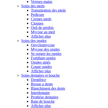
Verrues mains
Soins des pieds
Transpiration des pieds
Pedicure
Cremes pieds
Cloques
Oeil de perdrix
Mycose au pied
Afficher plus
Soins des ongles
Onychomycose
Mycose des ongles
Se ronger les ongles
Fortifiant ongles
Ongles striés
Coupe ongles
Afficher plus
Soins dentaires et bouche
Dentifrice
Brosse a dents
Blanchiment des dents
Interdentaire
Prothése dentaires
Bain de bouche
Afficher plus