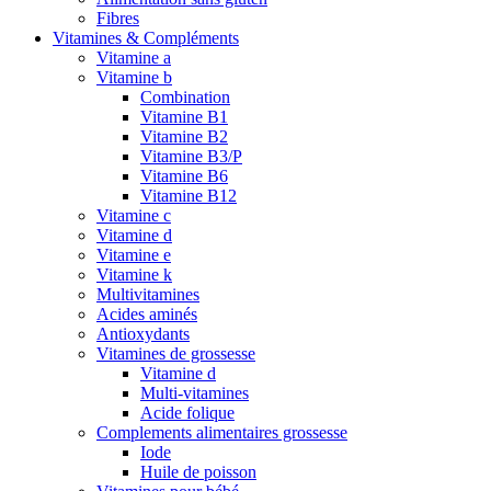
Fibres
Vitamines & Compléments
Vitamine a
Vitamine b
Combination
Vitamine B1
Vitamine B2
Vitamine B3/P
Vitamine B6
Vitamine B12
Vitamine c
Vitamine d
Vitamine e
Vitamine k
Multivitamines
Acides aminés
Antioxydants
Vitamines de grossesse
Vitamine d
Multi-vitamines
Acide folique
Complements alimentaires grossesse
Iode
Huile de poisson