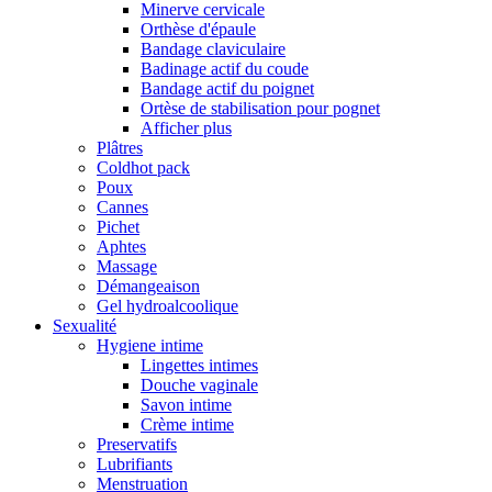
Minerve cervicale
Orthèse d'épaule
Bandage claviculaire
Badinage actif du coude
Bandage actif du poignet
Ortèse de stabilisation pour pognet
Afficher plus
Plâtres
Coldhot pack
Poux
Cannes
Pichet
Aphtes
Massage
Démangeaison
Gel hydroalcoolique
Sexualité
Hygiene intime
Lingettes intimes
Douche vaginale
Savon intime
Crème intime
Preservatifs
Lubrifiants
Menstruation