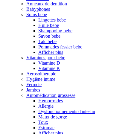
Anneaux de dentition
Babyphones
Soins bebe
Lingettes bebe
Huile bebe
Shampooing bebe
Savon bebe
Talc bebe
Pommades fessier bebe
Afficher plus
Vitamines pour bebe
Vitamine D
Vitamine K
Aerosoltherapie
Hygiène intime
Fermete
Jambes
Automédication grossesse
Hémorroides
Allergie
Dysfonctionnements d'intestin
Maux de gorge
Toux
Estomac
Afficher plus