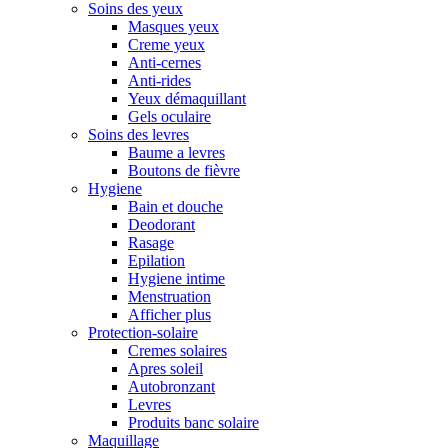
Soins des yeux
Masques yeux
Creme yeux
Anti-cernes
Anti-rides
Yeux démaquillant
Gels oculaire
Soins des levres
Baume a levres
Boutons de fièvre
Hygiene
Bain et douche
Deodorant
Rasage
Epilation
Hygiene intime
Menstruation
Afficher plus
Protection-solaire
Cremes solaires
Apres soleil
Autobronzant
Levres
Produits banc solaire
Maquillage