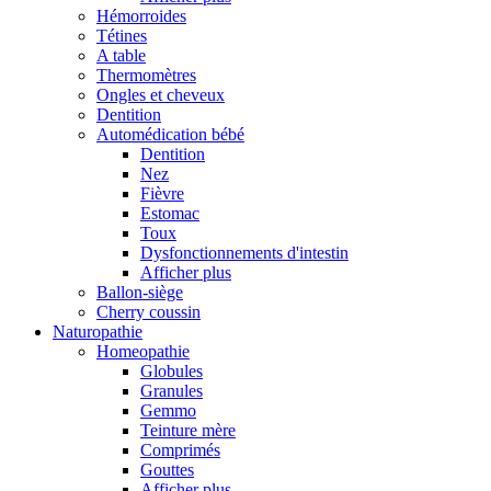
Hémorroides
Tétines
A table
Thermomètres
Ongles et cheveux
Dentition
Automédication bébé
Dentition
Nez
Fièvre
Estomac
Toux
Dysfonctionnements d'intestin
Afficher plus
Ballon-siège
Cherry coussin
Naturopathie
Homeopathie
Globules
Granules
Gemmo
Teinture mère
Comprimés
Gouttes
Afficher plus