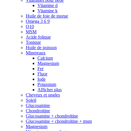
Vitamines pour bébé
Vitamine d
Vitamine k
Huile de foie de morue
Omega 3 6 9
Q10
MSM
Acide folique
Tonique
Huile de poisson
Minereaux
Calcium
Magnesium
Fer
Fluor
Iode
Potassium
Afficher plus
Cheveux et ongles
Soleil
Glucosamine
Chondroitine
Glucosamine + chondroïtine
Glucosamine + chondroïtine + msm
Magnesium