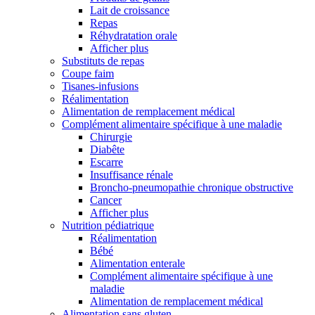
Lait de croissance
Repas
Réhydratation orale
Afficher plus
Substituts de repas
Coupe faim
Tisanes-infusions
Réalimentation
Alimentation de remplacement médical
Complément alimentaire spécifique à une maladie
Chirurgie
Diabête
Escarre
Insuffisance rénale
Broncho-pneumopathie chronique obstructive
Cancer
Afficher plus
Nutrition pédiatrique
Réalimentation
Bébé
Alimentation enterale
Complément alimentaire spécifique à une
maladie
Alimentation de remplacement médical
Alimentation sans gluten