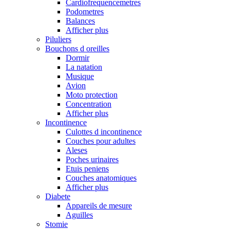
Cardiofrequencemetres
Podometres
Balances
Afficher plus
Piluliers
Bouchons d oreilles
Dormir
La natation
Musique
Avion
Moto protection
Concentration
Afficher plus
Incontinence
Culottes d incontinence
Couches pour adultes
Aleses
Poches urinaires
Etuis peniens
Couches anatomiques
Afficher plus
Diabete
Appareils de mesure
Aguilles
Stomie