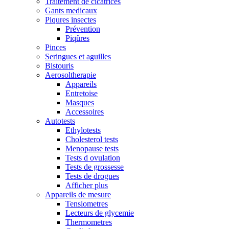
Traitement de cicatrices
Gants medicaux
Piqures insectes
Prévention
Piqûres
Pinces
Seringues et aguilles
Bistouris
Aerosoltherapie
Appareils
Entretoise
Masques
Accessoires
Autotests
Ethylotests
Cholesterol tests
Menopause tests
Tests d ovulation
Tests de grossesse
Tests de drogues
Afficher plus
Appareils de mesure
Tensiometres
Lecteurs de glycemie
Thermometres