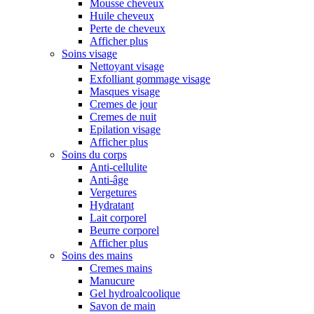
Mousse cheveux
Huile cheveux
Perte de cheveux
Afficher plus
Soins visage
Nettoyant visage
Exfolliant gommage visage
Masques visage
Cremes de jour
Cremes de nuit
Epilation visage
Afficher plus
Soins du corps
Anti-cellulite
Anti-âge
Vergetures
Hydratant
Lait corporel
Beurre corporel
Afficher plus
Soins des mains
Cremes mains
Manucure
Gel hydroalcoolique
Savon de main