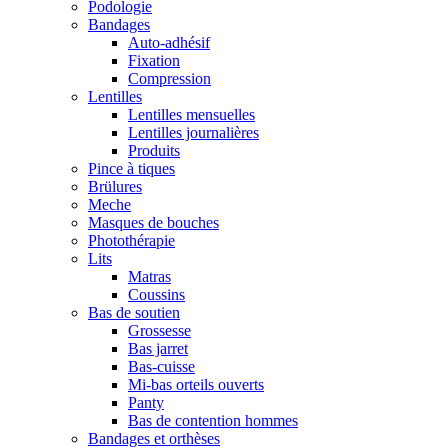
Podologie
Bandages
Auto-adhésif
Fixation
Compression
Lentilles
Lentilles mensuelles
Lentilles journalières
Produits
Pince à tiques
Brülures
Meche
Masques de bouches
Photothérapie
Lits
Matras
Coussins
Bas de soutien
Grossesse
Bas jarret
Bas-cuisse
Mi-bas orteils ouverts
Panty
Bas de contention hommes
Bandages et orthèses