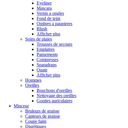
Eyeliner
Mascara
Vernis a ongles
Fond de teint
Ombres a paupieres
Blush
Afficher plus
Soins de plaies
Trousses de secours
Emplatres
Pansements
Compresses
Sparadraps
Ouate
Afficher plus
Hommes
Oreilles
Bouchons d'oreilles
Nettoyage des oreilles
Gouttes auriculaires
Minceur
Bruleurs de graisse
Capteurs de graisse
Coupe faim
Diurétiques