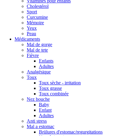
Vitamines pour enfants
Cholestérol
Sport
Curcumine
Mémoire
Yeux
Peau
Médicaments
Mal de gorge
Mal de tete
Fièvre
Enfants
Adultes
Analgésique
Toux
Toux sèche - irritation
Toux grasse
Toux combinée
Nez bouche
Baby
Enfant
Adultes
Anti stress
Mal a estomac
Brülures d'estomac/regurgitations