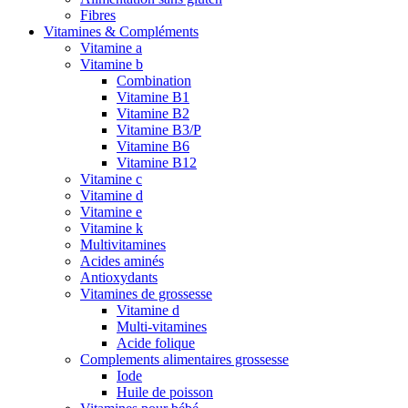
Fibres
Vitamines & Compléments
Vitamine a
Vitamine b
Combination
Vitamine B1
Vitamine B2
Vitamine B3/P
Vitamine B6
Vitamine B12
Vitamine c
Vitamine d
Vitamine e
Vitamine k
Multivitamines
Acides aminés
Antioxydants
Vitamines de grossesse
Vitamine d
Multi-vitamines
Acide folique
Complements alimentaires grossesse
Iode
Huile de poisson