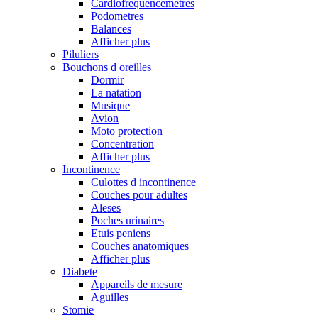
Cardiofrequencemetres
Podometres
Balances
Afficher plus
Piluliers
Bouchons d oreilles
Dormir
La natation
Musique
Avion
Moto protection
Concentration
Afficher plus
Incontinence
Culottes d incontinence
Couches pour adultes
Aleses
Poches urinaires
Etuis peniens
Couches anatomiques
Afficher plus
Diabete
Appareils de mesure
Aguilles
Stomie