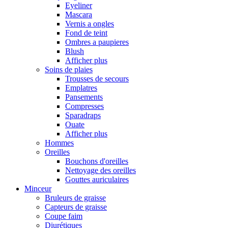
Eyeliner
Mascara
Vernis a ongles
Fond de teint
Ombres a paupieres
Blush
Afficher plus
Soins de plaies
Trousses de secours
Emplatres
Pansements
Compresses
Sparadraps
Ouate
Afficher plus
Hommes
Oreilles
Bouchons d'oreilles
Nettoyage des oreilles
Gouttes auriculaires
Minceur
Bruleurs de graisse
Capteurs de graisse
Coupe faim
Diurétiques