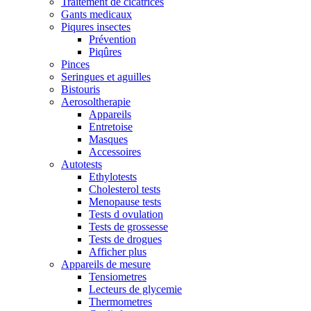
Traitement de cicatrices
Gants medicaux
Piqures insectes
Prévention
Piqûres
Pinces
Seringues et aguilles
Bistouris
Aerosoltherapie
Appareils
Entretoise
Masques
Accessoires
Autotests
Ethylotests
Cholesterol tests
Menopause tests
Tests d ovulation
Tests de grossesse
Tests de drogues
Afficher plus
Appareils de mesure
Tensiometres
Lecteurs de glycemie
Thermometres