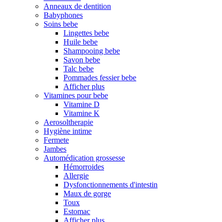
Anneaux de dentition
Babyphones
Soins bebe
Lingettes bebe
Huile bebe
Shampooing bebe
Savon bebe
Talc bebe
Pommades fessier bebe
Afficher plus
Vitamines pour bebe
Vitamine D
Vitamine K
Aerosoltherapie
Hygiène intime
Fermete
Jambes
Automédication grossesse
Hémorroides
Allergie
Dysfonctionnements d'intestin
Maux de gorge
Toux
Estomac
Afficher plus