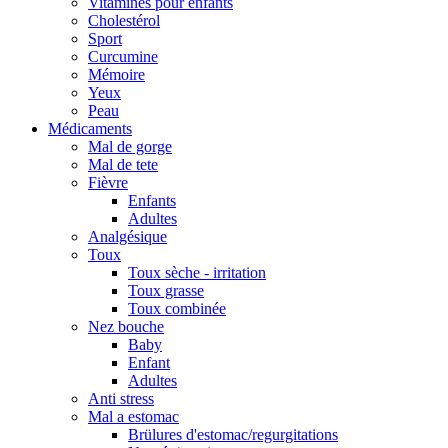
Vitamines pour enfants
Cholestérol
Sport
Curcumine
Mémoire
Yeux
Peau
Médicaments
Mal de gorge
Mal de tete
Fièvre
Enfants
Adultes
Analgésique
Toux
Toux sèche - irritation
Toux grasse
Toux combinée
Nez bouche
Baby
Enfant
Adultes
Anti stress
Mal a estomac
Brülures d'estomac/regurgitations