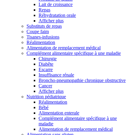
Lait de croissance
Repas
Réhydratation orale
Afficher plus
Substituts de repas
Coupe faim
Tisanes-infusions
Réalimentation
Alimentation de remplacement médical
Complément alimentaire spécifique à une maladie
Chirurgie
Diabête
Escarre
Insuffisance rénale
Broncho-pneumopathie chronique obstructive
Cancer
Afficher plus
Nutrition pédiatrique
Réalimentation
Bébé
Alimentation enterale
Complément alimentaire spécifique à une
maladie
Alimentation de remplacement médical
Alimentation sans gluten