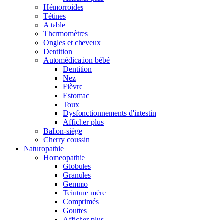
Hémorroides
Tétines
A table
Thermomètres
Ongles et cheveux
Dentition
Automédication bébé
Dentition
Nez
Fièvre
Estomac
Toux
Dysfonctionnements d'intestin
Afficher plus
Ballon-siège
Cherry coussin
Naturopathie
Homeopathie
Globules
Granules
Gemmo
Teinture mère
Comprimés
Gouttes
Afficher plus