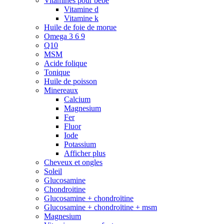
Vitamines pour bébé
Vitamine d
Vitamine k
Huile de foie de morue
Omega 3 6 9
Q10
MSM
Acide folique
Tonique
Huile de poisson
Minereaux
Calcium
Magnesium
Fer
Fluor
Iode
Potassium
Afficher plus
Cheveux et ongles
Soleil
Glucosamine
Chondroitine
Glucosamine + chondroïtine
Glucosamine + chondroïtine + msm
Magnesium