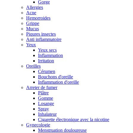
Gorge
Allergies
Acne
Hemorroides
Grippe
Mucus
Piqures insectes
Anti inflammatoire
Yeux
Yeux secs
Inflammation
Irritation
Oreilles
Cérumen
Bouchons d'oreille
Inflammation d'oreille
Arreter de fumer
Plâtre
Gomme
Losange
Spray
Inhalateur
Cigarette électronique avec la nicotine
Gynecologie
Menstruation douloureuse