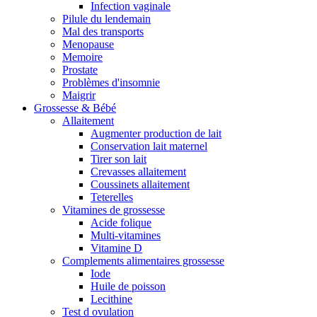
Infection vaginale
Pilule du lendemain
Mal des transports
Menopause
Memoire
Prostate
Problèmes d'insomnie
Maigrir
Grossesse & Bébé
Allaitement
Augmenter production de lait
Conservation lait maternel
Tirer son lait
Crevasses allaitement
Coussinets allaitement
Teterelles
Vitamines de grossesse
Acide folique
Multi-vitamines
Vitamine D
Complements alimentaires grossesse
Iode
Huile de poisson
Lecithine
Test d ovulation