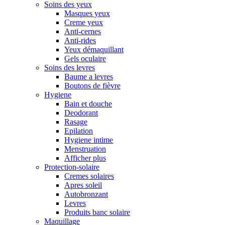
Soins des yeux
Masques yeux
Creme yeux
Anti-cernes
Anti-rides
Yeux démaquillant
Gels oculaire
Soins des levres
Baume a levres
Boutons de fièvre
Hygiene
Bain et douche
Deodorant
Rasage
Epilation
Hygiene intime
Menstruation
Afficher plus
Protection-solaire
Cremes solaires
Apres soleil
Autobronzant
Levres
Produits banc solaire
Maquillage