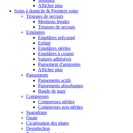
Sommeil
Afficher plus
Soins à domicile & Premiers soins
Trousses de secours
Mentions légales
Trousses de secours
Emplatres
Emplâtres précoupé
Enfant
Emplâtres stériles
Emplâtres à couper
Sutures adhésives
Pansement d'ampoules
Afficher plus
Pansements
Pansements actifs
Pansements absorbantes
Bande de gaze
Compresses
Compresses stériles
Compresses non stériles
Sparadraps
Ouate
Cicatrisation des plaies
Desinfection