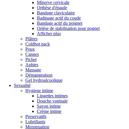
Minerve cervicale
Orthèse d'épaule
Bandage claviculaire
Badinage actif du coude
Bandage actif du poignet
Ortèse de stabilisation pour pognet
Afficher plus
Plâtres
Coldhot pack
Poux
Cannes
Pichet
Aphtes
Massage
Démangeaison
Gel hydroalcoolique
Sexualité
Hygiene intime
Lingettes intimes
Douche vaginale
Savon intime
Crème intime
Preservatifs
Lubrifiants
Menstruation