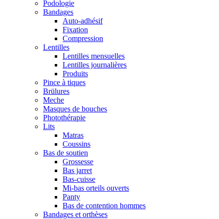
Podologie
Bandages
Auto-adhésif
Fixation
Compression
Lentilles
Lentilles mensuelles
Lentilles journalières
Produits
Pince à tiques
Brülures
Meche
Masques de bouches
Photothérapie
Lits
Matras
Coussins
Bas de soutien
Grossesse
Bas jarret
Bas-cuisse
Mi-bas orteils ouverts
Panty
Bas de contention hommes
Bandages et orthèses