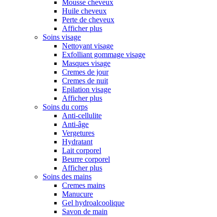
Mousse cheveux
Huile cheveux
Perte de cheveux
Afficher plus
Soins visage
Nettoyant visage
Exfolliant gommage visage
Masques visage
Cremes de jour
Cremes de nuit
Epilation visage
Afficher plus
Soins du corps
Anti-cellulite
Anti-âge
Vergetures
Hydratant
Lait corporel
Beurre corporel
Afficher plus
Soins des mains
Cremes mains
Manucure
Gel hydroalcoolique
Savon de main