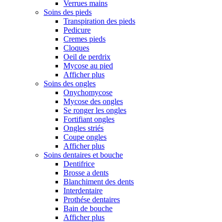
Verrues mains
Soins des pieds
Transpiration des pieds
Pedicure
Cremes pieds
Cloques
Oeil de perdrix
Mycose au pied
Afficher plus
Soins des ongles
Onychomycose
Mycose des ongles
Se ronger les ongles
Fortifiant ongles
Ongles striés
Coupe ongles
Afficher plus
Soins dentaires et bouche
Dentifrice
Brosse a dents
Blanchiment des dents
Interdentaire
Prothése dentaires
Bain de bouche
Afficher plus