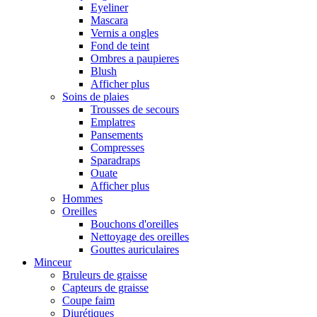
Eyeliner
Mascara
Vernis a ongles
Fond de teint
Ombres a paupieres
Blush
Afficher plus
Soins de plaies
Trousses de secours
Emplatres
Pansements
Compresses
Sparadraps
Ouate
Afficher plus
Hommes
Oreilles
Bouchons d'oreilles
Nettoyage des oreilles
Gouttes auriculaires
Minceur
Bruleurs de graisse
Capteurs de graisse
Coupe faim
Diurétiques