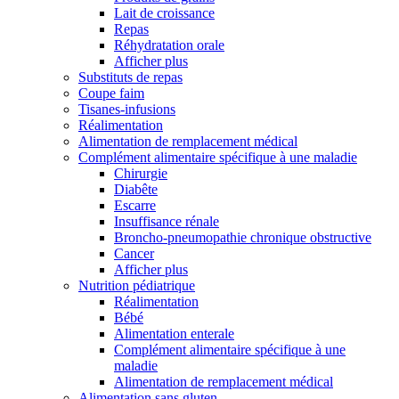
Lait de croissance
Repas
Réhydratation orale
Afficher plus
Substituts de repas
Coupe faim
Tisanes-infusions
Réalimentation
Alimentation de remplacement médical
Complément alimentaire spécifique à une maladie
Chirurgie
Diabête
Escarre
Insuffisance rénale
Broncho-pneumopathie chronique obstructive
Cancer
Afficher plus
Nutrition pédiatrique
Réalimentation
Bébé
Alimentation enterale
Complément alimentaire spécifique à une
maladie
Alimentation de remplacement médical
Alimentation sans gluten