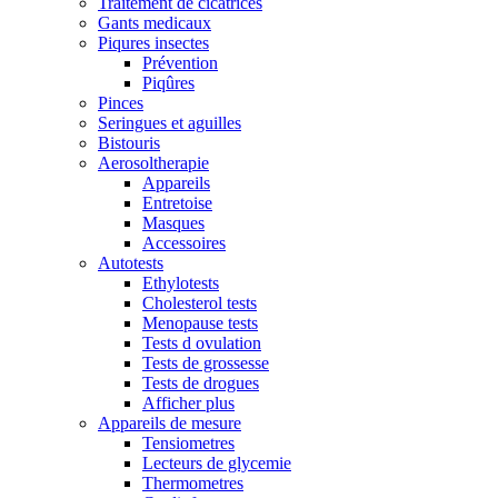
Traitement de cicatrices
Gants medicaux
Piqures insectes
Prévention
Piqûres
Pinces
Seringues et aguilles
Bistouris
Aerosoltherapie
Appareils
Entretoise
Masques
Accessoires
Autotests
Ethylotests
Cholesterol tests
Menopause tests
Tests d ovulation
Tests de grossesse
Tests de drogues
Afficher plus
Appareils de mesure
Tensiometres
Lecteurs de glycemie
Thermometres