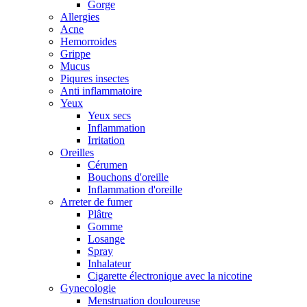
Gorge
Allergies
Acne
Hemorroides
Grippe
Mucus
Piqures insectes
Anti inflammatoire
Yeux
Yeux secs
Inflammation
Irritation
Oreilles
Cérumen
Bouchons d'oreille
Inflammation d'oreille
Arreter de fumer
Plâtre
Gomme
Losange
Spray
Inhalateur
Cigarette électronique avec la nicotine
Gynecologie
Menstruation douloureuse