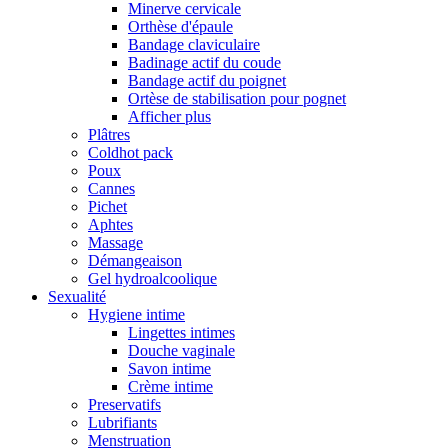
Minerve cervicale
Orthèse d'épaule
Bandage claviculaire
Badinage actif du coude
Bandage actif du poignet
Ortèse de stabilisation pour pognet
Afficher plus
Plâtres
Coldhot pack
Poux
Cannes
Pichet
Aphtes
Massage
Démangeaison
Gel hydroalcoolique
Sexualité
Hygiene intime
Lingettes intimes
Douche vaginale
Savon intime
Crème intime
Preservatifs
Lubrifiants
Menstruation