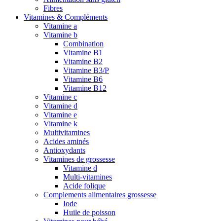
Fibres
Vitamines & Compléments
Vitamine a
Vitamine b
Combination
Vitamine B1
Vitamine B2
Vitamine B3/P
Vitamine B6
Vitamine B12
Vitamine c
Vitamine d
Vitamine e
Vitamine k
Multivitamines
Acides aminés
Antioxydants
Vitamines de grossesse
Vitamine d
Multi-vitamines
Acide folique
Complements alimentaires grossesse
Iode
Huile de poisson