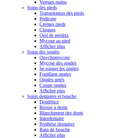
Verrues mains
Soins des pieds
Transpiration des pieds
Pedicure
Cremes pieds
Cloques
Oeil de perdrix
Mycose au pied
Afficher plus
Soins des ongles
Onychomycose
Mycose des ongles
Se ronger les ongles
Fortifiant ongles
Ongles striés
Coupe ongles
Afficher plus
Soins dentaires et bouche
Dentifrice
Brosse a dents
Blanchiment des dents
Interdentaire
Prothése dentaires
Bain de bouche
Afficher plus