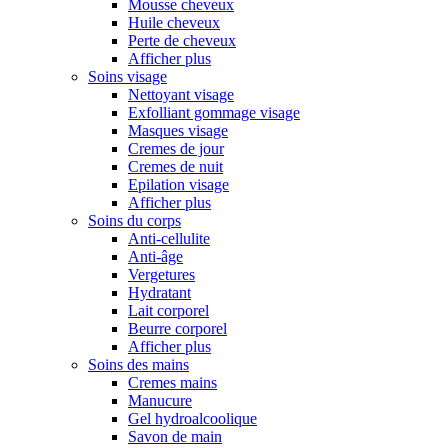
Mousse cheveux
Huile cheveux
Perte de cheveux
Afficher plus
Soins visage
Nettoyant visage
Exfolliant gommage visage
Masques visage
Cremes de jour
Cremes de nuit
Epilation visage
Afficher plus
Soins du corps
Anti-cellulite
Anti-âge
Vergetures
Hydratant
Lait corporel
Beurre corporel
Afficher plus
Soins des mains
Cremes mains
Manucure
Gel hydroalcoolique
Savon de main