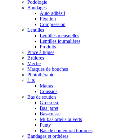
Podologie
Bandages
Auto-adhésif
Fixation
Compression
Lentilles
Lentilles mensuelles
Lentilles journalières
Produits
Pince à tiques
Brülures
Meche
Masques de bouches
Photothérapie
Lits
Matras
Coussins
Bas de soutien
Grossesse
Bas jarret
Bas-cuisse
Mi-bas orteils ouverts
Panty
Bas de contention hommes
Bandages et orthèses