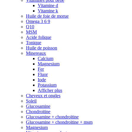
Vitamines pour bébé
Vitamine d
Vitamine k
Huile de foie de morue
Omega 3 6 9
Q10
MSM
Acide folique
Tonique
Huile de poisson
Minereaux
Calcium
Magnesium
Fer
Fluor
Iode
Potassium
Afficher plus
Cheveux et ongles
Soleil
Glucosamine
Chondroitine
Glucosamine + chondroïtine
Glucosamine + chondroïtine + msm
Magnesium