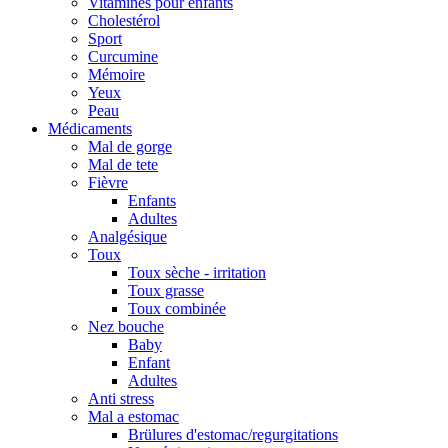
Vitamines pour enfants
Cholestérol
Sport
Curcumine
Mémoire
Yeux
Peau
Médicaments
Mal de gorge
Mal de tete
Fièvre
Enfants
Adultes
Analgésique
Toux
Toux sèche - irritation
Toux grasse
Toux combinée
Nez bouche
Baby
Enfant
Adultes
Anti stress
Mal a estomac
Brülures d'estomac/regurgitations