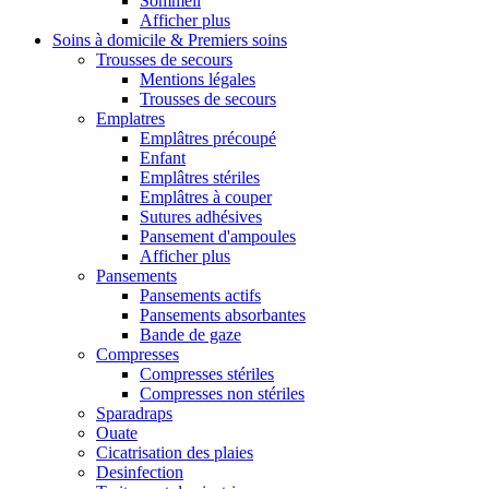
Sommeil
Afficher plus
Soins à domicile & Premiers soins
Trousses de secours
Mentions légales
Trousses de secours
Emplatres
Emplâtres précoupé
Enfant
Emplâtres stériles
Emplâtres à couper
Sutures adhésives
Pansement d'ampoules
Afficher plus
Pansements
Pansements actifs
Pansements absorbantes
Bande de gaze
Compresses
Compresses stériles
Compresses non stériles
Sparadraps
Ouate
Cicatrisation des plaies
Desinfection