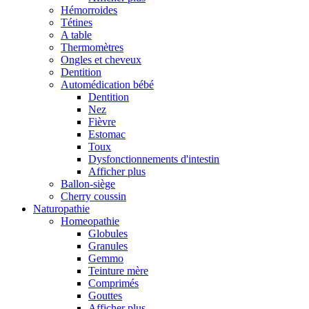
Hémorroides
Tétines
A table
Thermomètres
Ongles et cheveux
Dentition
Automédication bébé
Dentition
Nez
Fièvre
Estomac
Toux
Dysfonctionnements d'intestin
Afficher plus
Ballon-siège
Cherry coussin
Naturopathie
Homeopathie
Globules
Granules
Gemmo
Teinture mère
Comprimés
Gouttes
Afficher plus