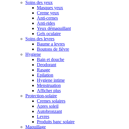
Soins des yeux
Masques yeux
Creme yeux
Anti-cernes
Anti-rides
Yeux démaquillant
Gels oculaire
Soins des levres
Baume a levres
Boutons de fièvre
Hygiene
Bain et douche
Deodorant
Rasage
Epilation
Hygiene intime
Menstruation
Afficher plus
Protection-solaire
Cremes solaires
Apres soleil
Autobronzant
Levres
Produits banc solaire
Maquillage