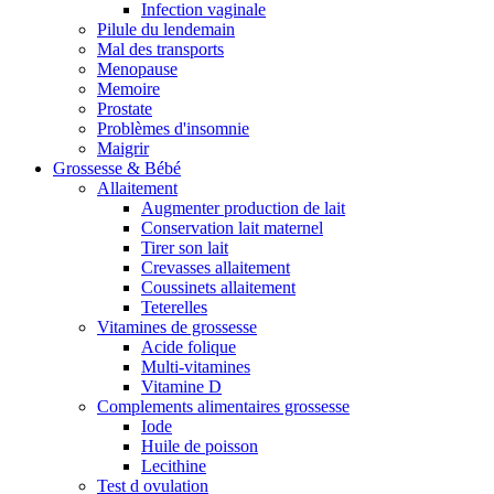
Infection vaginale
Pilule du lendemain
Mal des transports
Menopause
Memoire
Prostate
Problèmes d'insomnie
Maigrir
Grossesse & Bébé
Allaitement
Augmenter production de lait
Conservation lait maternel
Tirer son lait
Crevasses allaitement
Coussinets allaitement
Teterelles
Vitamines de grossesse
Acide folique
Multi-vitamines
Vitamine D
Complements alimentaires grossesse
Iode
Huile de poisson
Lecithine
Test d ovulation