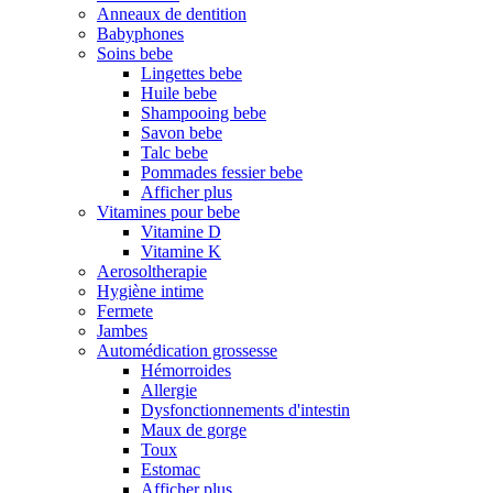
Anneaux de dentition
Babyphones
Soins bebe
Lingettes bebe
Huile bebe
Shampooing bebe
Savon bebe
Talc bebe
Pommades fessier bebe
Afficher plus
Vitamines pour bebe
Vitamine D
Vitamine K
Aerosoltherapie
Hygiène intime
Fermete
Jambes
Automédication grossesse
Hémorroides
Allergie
Dysfonctionnements d'intestin
Maux de gorge
Toux
Estomac
Afficher plus