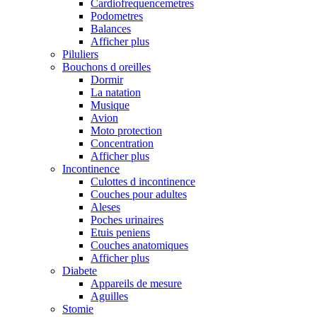
Cardiofrequencemetres
Podometres
Balances
Afficher plus
Piluliers
Bouchons d oreilles
Dormir
La natation
Musique
Avion
Moto protection
Concentration
Afficher plus
Incontinence
Culottes d incontinence
Couches pour adultes
Aleses
Poches urinaires
Etuis peniens
Couches anatomiques
Afficher plus
Diabete
Appareils de mesure
Aguilles
Stomie