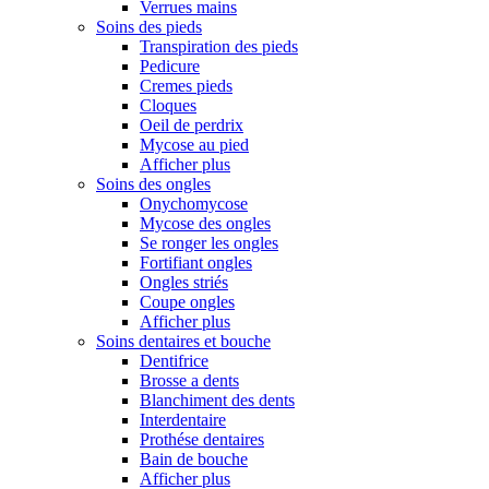
Verrues mains
Soins des pieds
Transpiration des pieds
Pedicure
Cremes pieds
Cloques
Oeil de perdrix
Mycose au pied
Afficher plus
Soins des ongles
Onychomycose
Mycose des ongles
Se ronger les ongles
Fortifiant ongles
Ongles striés
Coupe ongles
Afficher plus
Soins dentaires et bouche
Dentifrice
Brosse a dents
Blanchiment des dents
Interdentaire
Prothése dentaires
Bain de bouche
Afficher plus