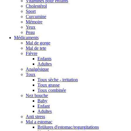
Vitamines pour enfants
Cholestérol
Sport
Curcumine
Mémoire
Yeux
Peau
Médicaments
Mal de gorge
Mal de tete
Fièvre
Enfants
Adultes
Analgésique
Toux
Toux sèche - irritation
Toux grasse
Toux combinée
Nez bouche
Baby
Enfant
Adultes
Anti stress
Mal a estomac
Brülures d'estomac/regurgitations