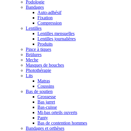
Podologie
Bandages
Auto-adhésif
Fixation
Compression
Lentilles
Lentilles mensuelles
Lentilles journalières
Produits
Pince à tiques
Brülures
Meche
Masques de bouches
Photothérapie
Lits
Matras
Coussins
Bas de soutien
Grossesse
Bas jarret
Bas-cuisse
Mi-bas orteils ouverts
Panty
Bas de contention hommes
Bandages et orthèses