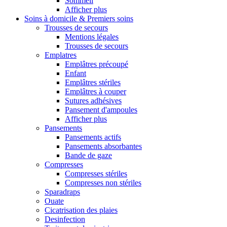
Sommeil
Afficher plus
Soins à domicile & Premiers soins
Trousses de secours
Mentions légales
Trousses de secours
Emplatres
Emplâtres précoupé
Enfant
Emplâtres stériles
Emplâtres à couper
Sutures adhésives
Pansement d'ampoules
Afficher plus
Pansements
Pansements actifs
Pansements absorbantes
Bande de gaze
Compresses
Compresses stériles
Compresses non stériles
Sparadraps
Ouate
Cicatrisation des plaies
Desinfection