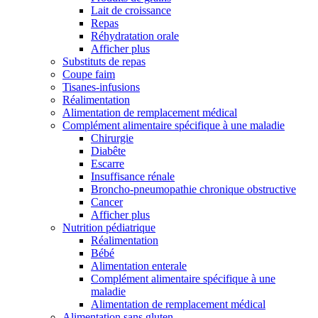
Lait de croissance
Repas
Réhydratation orale
Afficher plus
Substituts de repas
Coupe faim
Tisanes-infusions
Réalimentation
Alimentation de remplacement médical
Complément alimentaire spécifique à une maladie
Chirurgie
Diabête
Escarre
Insuffisance rénale
Broncho-pneumopathie chronique obstructive
Cancer
Afficher plus
Nutrition pédiatrique
Réalimentation
Bébé
Alimentation enterale
Complément alimentaire spécifique à une
maladie
Alimentation de remplacement médical
Alimentation sans gluten