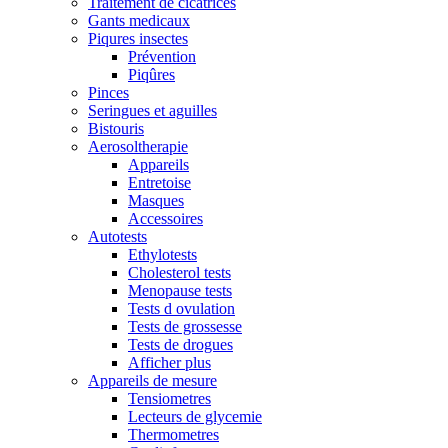
Traitement de cicatrices
Gants medicaux
Piqures insectes
Prévention
Piqûres
Pinces
Seringues et aguilles
Bistouris
Aerosoltherapie
Appareils
Entretoise
Masques
Accessoires
Autotests
Ethylotests
Cholesterol tests
Menopause tests
Tests d ovulation
Tests de grossesse
Tests de drogues
Afficher plus
Appareils de mesure
Tensiometres
Lecteurs de glycemie
Thermometres