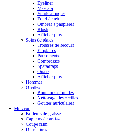
Eyeliner
Mascara
Vernis a ongles
Fond de teint
Ombres a paupieres
Blush
Afficher plus
Soins de plaies
Trousses de secours
Emplatres
Pansements
Compresses
Sparadraps
Ouate
Afficher plus
Hommes
Oreilles
Bouchons d'oreilles
Nettoyage des oreilles
Gouttes auriculaires
Minceur
Bruleurs de graisse
Capteurs de graisse
Coupe faim
Diurétiques