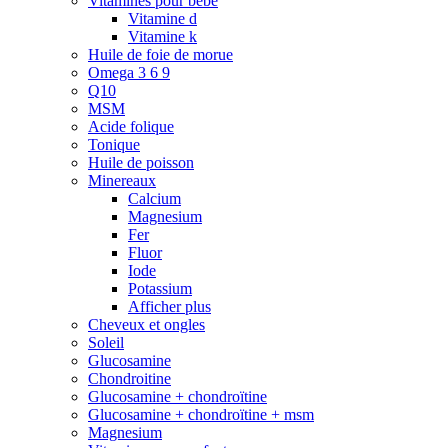
Vitamines pour bébé
Vitamine d
Vitamine k
Huile de foie de morue
Omega 3 6 9
Q10
MSM
Acide folique
Tonique
Huile de poisson
Minereaux
Calcium
Magnesium
Fer
Fluor
Iode
Potassium
Afficher plus
Cheveux et ongles
Soleil
Glucosamine
Chondroitine
Glucosamine + chondroïtine
Glucosamine + chondroïtine + msm
Magnesium