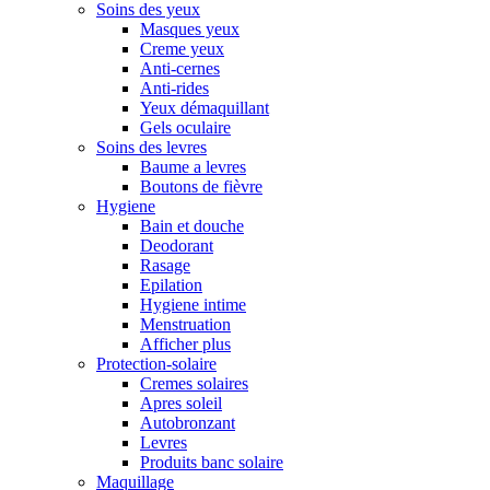
Soins des yeux
Masques yeux
Creme yeux
Anti-cernes
Anti-rides
Yeux démaquillant
Gels oculaire
Soins des levres
Baume a levres
Boutons de fièvre
Hygiene
Bain et douche
Deodorant
Rasage
Epilation
Hygiene intime
Menstruation
Afficher plus
Protection-solaire
Cremes solaires
Apres soleil
Autobronzant
Levres
Produits banc solaire
Maquillage