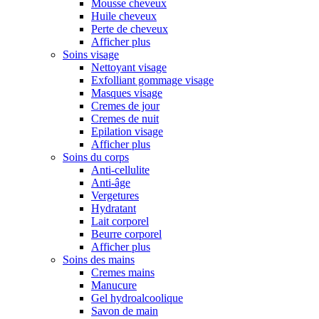
Mousse cheveux
Huile cheveux
Perte de cheveux
Afficher plus
Soins visage
Nettoyant visage
Exfolliant gommage visage
Masques visage
Cremes de jour
Cremes de nuit
Epilation visage
Afficher plus
Soins du corps
Anti-cellulite
Anti-âge
Vergetures
Hydratant
Lait corporel
Beurre corporel
Afficher plus
Soins des mains
Cremes mains
Manucure
Gel hydroalcoolique
Savon de main