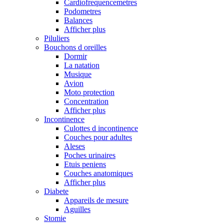
Cardiofrequencemetres
Podometres
Balances
Afficher plus
Piluliers
Bouchons d oreilles
Dormir
La natation
Musique
Avion
Moto protection
Concentration
Afficher plus
Incontinence
Culottes d incontinence
Couches pour adultes
Aleses
Poches urinaires
Etuis peniens
Couches anatomiques
Afficher plus
Diabete
Appareils de mesure
Aguilles
Stomie