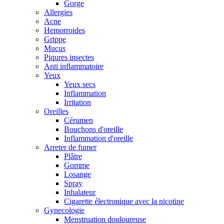
Gorge
Allergies
Acne
Hemorroides
Grippe
Mucus
Piqures insectes
Anti inflammatoire
Yeux
Yeux secs
Inflammation
Irritation
Oreilles
Cérumen
Bouchons d'oreille
Inflammation d'oreille
Arreter de fumer
Plâtre
Gomme
Losange
Spray
Inhalateur
Cigarette électronique avec la nicotine
Gynecologie
Menstruation douloureuse