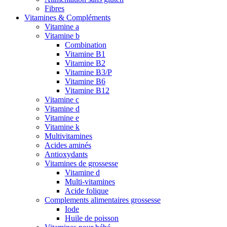
Fibres
Vitamines & Compléments
Vitamine a
Vitamine b
Combination
Vitamine B1
Vitamine B2
Vitamine B3/P
Vitamine B6
Vitamine B12
Vitamine c
Vitamine d
Vitamine e
Vitamine k
Multivitamines
Acides aminés
Antioxydants
Vitamines de grossesse
Vitamine d
Multi-vitamines
Acide folique
Complements alimentaires grossesse
Iode
Huile de poisson