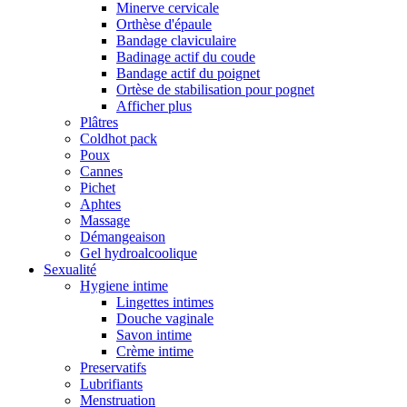
Minerve cervicale
Orthèse d'épaule
Bandage claviculaire
Badinage actif du coude
Bandage actif du poignet
Ortèse de stabilisation pour pognet
Afficher plus
Plâtres
Coldhot pack
Poux
Cannes
Pichet
Aphtes
Massage
Démangeaison
Gel hydroalcoolique
Sexualité
Hygiene intime
Lingettes intimes
Douche vaginale
Savon intime
Crème intime
Preservatifs
Lubrifiants
Menstruation