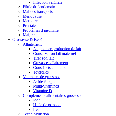
Infection vaginale
Pilule du lendemain
Mal des transports
Menopause
Memoire
Prostate
Problèmes d'insomnie
Maigrir
Grossesse & Bébé
Allaitement
Augmenter production de lait
Conservation lait maternel
Tirer son lait
Crevasses allaitement
Coussinets allaitement
Teterelles
Vitamines de grossesse
Acide folique
Multi-vitamines
Vitamine D
Complements alimentaires grossesse
Iode
Huile de poisson
Lecithine
Test d ovulation