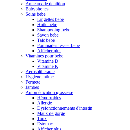
Anneaux de dentition
Babyphones
Soins bebe
Lingettes bebe
Huile bebe
Shampooing bebe
Savon bebe
Talc bebe
Pommades fessier bebe
Afficher plus
Vitamines pour bebe
Vitamine D
Vitamine K
Aerosoltherapie
Hygiène intime
Fermete
Jambes
Automédication grossesse
Hémorroides
Allergie
Dysfonctionnements d'intestin
Maux de gorge
Toux
Estomac
Afficher plus