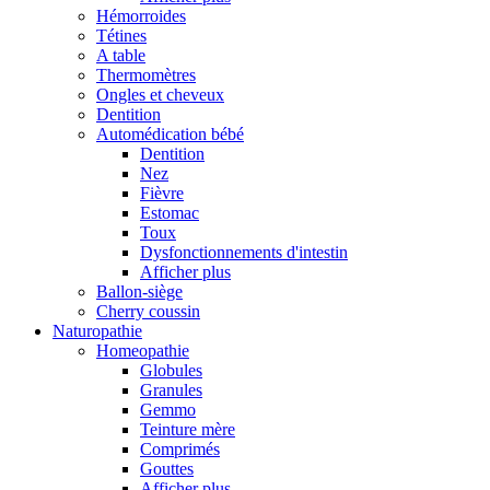
Hémorroides
Tétines
A table
Thermomètres
Ongles et cheveux
Dentition
Automédication bébé
Dentition
Nez
Fièvre
Estomac
Toux
Dysfonctionnements d'intestin
Afficher plus
Ballon-siège
Cherry coussin
Naturopathie
Homeopathie
Globules
Granules
Gemmo
Teinture mère
Comprimés
Gouttes
Afficher plus