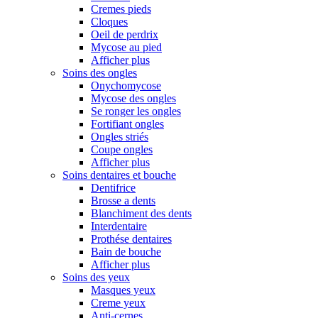
Cremes pieds
Cloques
Oeil de perdrix
Mycose au pied
Afficher plus
Soins des ongles
Onychomycose
Mycose des ongles
Se ronger les ongles
Fortifiant ongles
Ongles striés
Coupe ongles
Afficher plus
Soins dentaires et bouche
Dentifrice
Brosse a dents
Blanchiment des dents
Interdentaire
Prothése dentaires
Bain de bouche
Afficher plus
Soins des yeux
Masques yeux
Creme yeux
Anti-cernes