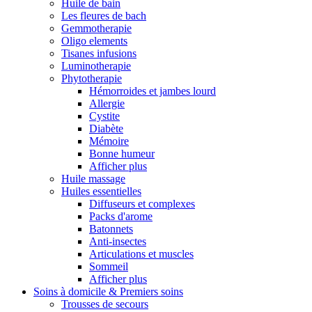
Huile de bain
Les fleures de bach
Gemmotherapie
Oligo elements
Tisanes infusions
Luminotherapie
Phytotherapie
Hémorroides et jambes lourd
Allergie
Cystite
Diabète
Mémoire
Bonne humeur
Afficher plus
Huile massage
Huiles essentielles
Diffuseurs et complexes
Packs d'arome
Batonnets
Anti-insectes
Articulations et muscles
Sommeil
Afficher plus
Soins à domicile & Premiers soins
Trousses de secours