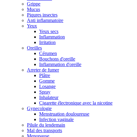
Grippe
Mucus
Piqures insectes
Anti inflammatoire
Yeux
Yeux secs
Inflammation
Irritation
Oreilles
Cérumen
Bouchons d'oreille
Inflammation d'oreille
Arreter de fumer
Plâtre
Gomme
Losange
Spray
Inhalateur
Cigarette électronique avec la nicotine
Gynecologie
Menstruation douloureuse
Infection vaginale
Pilule du lendemain
Mal des transports
Menopause