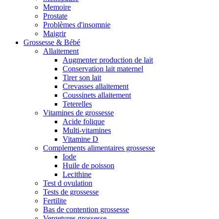
Memoire
Prostate
Problèmes d'insomnie
Maigrir
Grossesse & Bébé
Allaitement
Augmenter production de lait
Conservation lait maternel
Tirer son lait
Crevasses allaitement
Coussinets allaitement
Teterelles
Vitamines de grossesse
Acide folique
Multi-vitamines
Vitamine D
Complements alimentaires grossesse
Iode
Huile de poisson
Lecithine
Test d ovulation
Tests de grossesse
Fertilite
Bas de contention grossesse
Vergetures grossesse