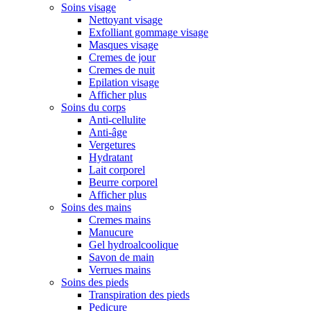
Soins visage
Nettoyant visage
Exfolliant gommage visage
Masques visage
Cremes de jour
Cremes de nuit
Epilation visage
Afficher plus
Soins du corps
Anti-cellulite
Anti-âge
Vergetures
Hydratant
Lait corporel
Beurre corporel
Afficher plus
Soins des mains
Cremes mains
Manucure
Gel hydroalcoolique
Savon de main
Verrues mains
Soins des pieds
Transpiration des pieds
Pedicure