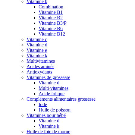
Vitamine b
Combination
Vitamine B1
Vitamine B2
Vitamine B3/P
Vitamine B6
Vitamine B12
Vitamine c
Vitamine d
Vitamine e
Vitamine k
Multivitamines
Acides aminés
Antioxydants
Vitamines de grossesse
Vitamine d
Multi-vitamines
Acide folique
Complements alimentaires grossesse
Iode
Huile de poisson
Vitamines pour bébé
Vitamine d
Vitamine k
Huile de foie de morue