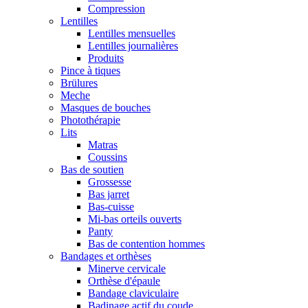
Compression
Lentilles
Lentilles mensuelles
Lentilles journalières
Produits
Pince à tiques
Brülures
Meche
Masques de bouches
Photothérapie
Lits
Matras
Coussins
Bas de soutien
Grossesse
Bas jarret
Bas-cuisse
Mi-bas orteils ouverts
Panty
Bas de contention hommes
Bandages et orthèses
Minerve cervicale
Orthèse d'épaule
Bandage claviculaire
Badinage actif du coude