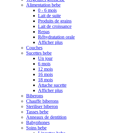
Alimentation bebe
0 - 6 mois
Lait de suite
Produits de grains
Lait de croissance
Repas
Réhydratation orale
Afficher plus
Couches
Sucettes bebe
Un jour
6 mois
12 mois
16 mois
18 mois
Attache sucette
Afficher plus
Biberons
Chauffe biberons
Steriliser biberon
Tasses bebe
Anneaux de dentition
Babyphones
Soins bebe