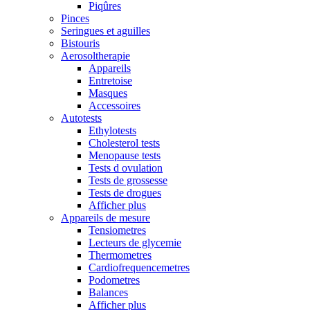
Piqûres
Pinces
Seringues et aguilles
Bistouris
Aerosoltherapie
Appareils
Entretoise
Masques
Accessoires
Autotests
Ethylotests
Cholesterol tests
Menopause tests
Tests d ovulation
Tests de grossesse
Tests de drogues
Afficher plus
Appareils de mesure
Tensiometres
Lecteurs de glycemie
Thermometres
Cardiofrequencemetres
Podometres
Balances
Afficher plus