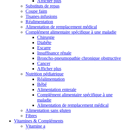
Afficher plus
Substituts de repas
Coupe faim
Tisanes-infusions
Réalimentation
Alimentation de remplacement médical
Complément alimentaire spécifique à une maladie
Chirurgie
Diabête
Escarre
Insuffisance rénale
Broncho-pneumopathie chronique obstructive
Cancer
Afficher plus
Nutrition pédiatrique
Réalimentation
Bébé
Alimentation enterale
Complément alimentaire spécifique à une
maladie
Alimentation de remplacement médical
Alimentation sans gluten
Fibres
Vitamines & Compléments
Vitamine a