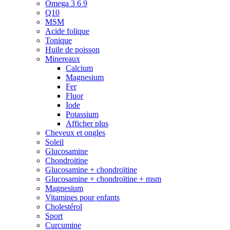
Omega 3 6 9
Q10
MSM
Acide folique
Tonique
Huile de poisson
Minereaux
Calcium
Magnesium
Fer
Fluor
Iode
Potassium
Afficher plus
Cheveux et ongles
Soleil
Glucosamine
Chondroitine
Glucosamine + chondroïtine
Glucosamine + chondroïtine + msm
Magnesium
Vitamines pour enfants
Cholestérol
Sport
Curcumine