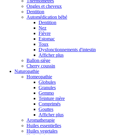
Thermomètres
Ongles et cheveux
Dentition
Automédication bébé
Dentition
Nez
Fièvre
Estomac
Toux
Dysfonctionnements d'intestin
Afficher plus
Ballon-siège
Cherry coussin
Naturopathie
Homeopathie
Globules
Granules
Gemmo
Teinture mère
Comprimés
Gouttes
Afficher plus
Aromatherapie
Huiles essentielles
Huiles vegetales