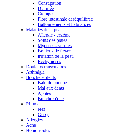
Constipation
Diahrrée
Crampes
Flore intestinale déséquilibrée
Ballonnements et flatulances
Maladies de la peau
Allergie - eczéma
Soins des plaies
Mycoses - verrues
Boutons de fièvre
Irritation de la peau
Ecchymoses
Douleurs musculaires
Arthralgie
Bouche et dents
Bain de bouche
Mal aux dents
Aphtes
Bouche sèche
Rhume
Nez
Gorge
Allergies
Acne
Hemorroides