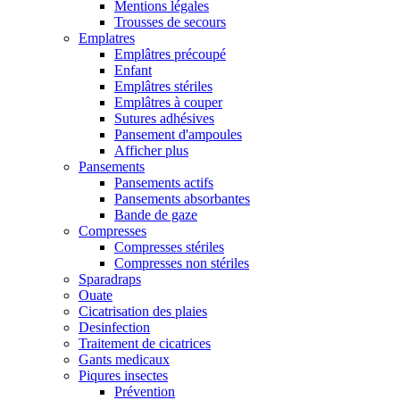
Mentions légales
Trousses de secours
Emplatres
Emplâtres précoupé
Enfant
Emplâtres stériles
Emplâtres à couper
Sutures adhésives
Pansement d'ampoules
Afficher plus
Pansements
Pansements actifs
Pansements absorbantes
Bande de gaze
Compresses
Compresses stériles
Compresses non stériles
Sparadraps
Ouate
Cicatrisation des plaies
Desinfection
Traitement de cicatrices
Gants medicaux
Piqures insectes
Prévention