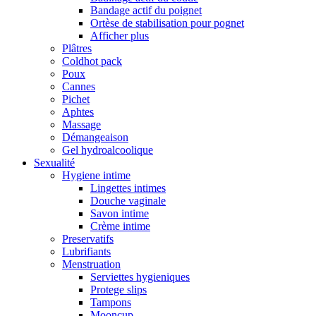
Bandage actif du poignet
Ortèse de stabilisation pour pognet
Afficher plus
Plâtres
Coldhot pack
Poux
Cannes
Pichet
Aphtes
Massage
Démangeaison
Gel hydroalcoolique
Sexualité
Hygiene intime
Lingettes intimes
Douche vaginale
Savon intime
Crème intime
Preservatifs
Lubrifiants
Menstruation
Serviettes hygieniques
Protege slips
Tampons
Mooncup