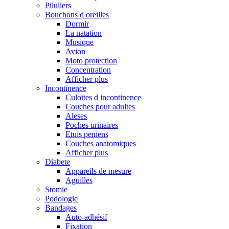
Piluliers
Bouchons d oreilles
Dormir
La natation
Musique
Avion
Moto protection
Concentration
Afficher plus
Incontinence
Culottes d incontinence
Couches pour adultes
Aleses
Poches urinaires
Etuis peniens
Couches anatomiques
Afficher plus
Diabete
Appareils de mesure
Aguilles
Stomie
Podologie
Bandages
Auto-adhésif
Fixation