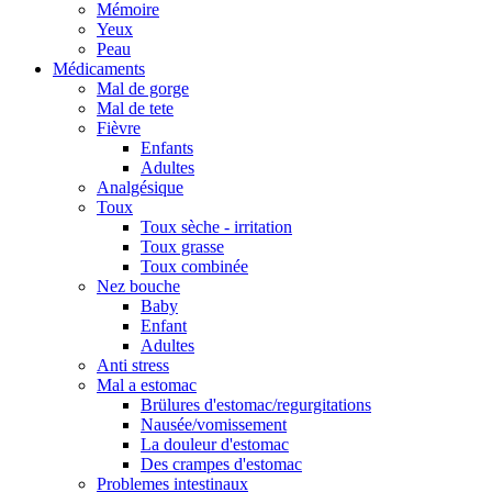
Mémoire
Yeux
Peau
Médicaments
Mal de gorge
Mal de tete
Fièvre
Enfants
Adultes
Analgésique
Toux
Toux sèche - irritation
Toux grasse
Toux combinée
Nez bouche
Baby
Enfant
Adultes
Anti stress
Mal a estomac
Brülures d'estomac/regurgitations
Nausée/vomissement
La douleur d'estomac
Des crampes d'estomac
Problemes intestinaux