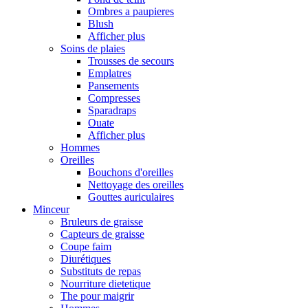
Ombres a paupieres
Blush
Afficher plus
Soins de plaies
Trousses de secours
Emplatres
Pansements
Compresses
Sparadraps
Ouate
Afficher plus
Hommes
Oreilles
Bouchons d'oreilles
Nettoyage des oreilles
Gouttes auriculaires
Minceur
Bruleurs de graisse
Capteurs de graisse
Coupe faim
Diurétiques
Substituts de repas
Nourriture dietetique
The pour maigrir