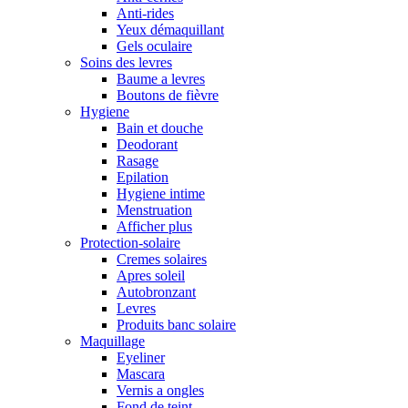
Anti-rides
Yeux démaquillant
Gels oculaire
Soins des levres
Baume a levres
Boutons de fièvre
Hygiene
Bain et douche
Deodorant
Rasage
Epilation
Hygiene intime
Menstruation
Afficher plus
Protection-solaire
Cremes solaires
Apres soleil
Autobronzant
Levres
Produits banc solaire
Maquillage
Eyeliner
Mascara
Vernis a ongles
Fond de teint