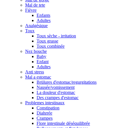
Mal de tete
Fièvre
Enfants
Adultes
Analgésique
Toux
Toux sèche - irritation
Toux grasse
Toux combinée
Nez bouche
Baby
Enfant
Adultes
Anti stress
Mal a estomac
Brülures d'estomac/regurgitations
Nausée/vomissement
La douleur d'estomac
Des crampes d'estomac
Problemes intestinaux
Constipation
Diahrrée
Crampes
Flore intestinale déséquilibrée