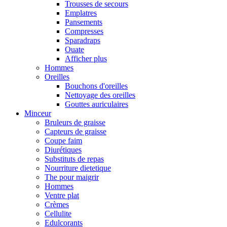
Trousses de secours
Emplatres
Pansements
Compresses
Sparadraps
Ouate
Afficher plus
Hommes
Oreilles
Bouchons d'oreilles
Nettoyage des oreilles
Gouttes auriculaires
Minceur
Bruleurs de graisse
Capteurs de graisse
Coupe faim
Diurétiques
Substituts de repas
Nourriture dietetique
The pour maigrir
Hommes
Ventre plat
Crèmes
Cellulite
Edulcorants