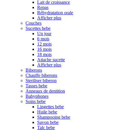
Lait de croissance
Repas
Réhydratation orale
Afficher plus
Couches
Sucettes bebe
Un jour
6 mois
12 mois
16 mois
18 mois
Attache sucette
Afficher plus
Biberons
Chauffe biberons
Steriliser biberon
Tasses bebe
Anneaux de dentition
Babyphones
Soins bebe
Lingettes bebe
Huile bebe
Shampooing bebe
Savon bebe
Talc bebe