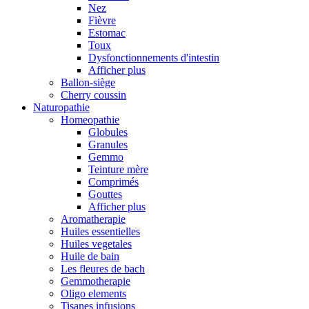
Nez
Fièvre
Estomac
Toux
Dysfonctionnements d'intestin
Afficher plus
Ballon-siège
Cherry coussin
Naturopathie
Homeopathie
Globules
Granules
Gemmo
Teinture mère
Comprimés
Gouttes
Afficher plus
Aromatherapie
Huiles essentielles
Huiles vegetales
Huile de bain
Les fleures de bach
Gemmotherapie
Oligo elements
Tisanes infusions