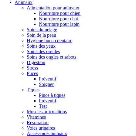
Animaux
Alimentation pour animaux
Nourriture pour chien
Nourriture pour chat
Nourriture pour lapin
Soins du pelage
Soin de la peau
Hygiene bucco dentaire
Soins des yeux
Soins des oreilles
Soins des ongles et sabots
Digestion
Stress
Puces
Préventif
Soigner
Tiques
Pince à tiques
Préventif
Test
Muscles articulations
Vitamines
Respiration
Voies urinaires
Accessoires animaux