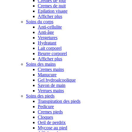
Cremes de jour
Cremes de nuit
Epilation visage
Afficher plus
Soins du corps
Anti-cellulite
Anti-âge
Vergetures
Hydratant
Lait corporel
Beurre corporel
Afficher plus
Soins des mains
Cremes mains
Manucure
Gel hydroalcoolique
Savon de main
Verrues mains
Soins des pieds
Transpiration des pieds
Pedicure
Cremes pieds
Cloques
Oeil de perdrix
Mycose au pied