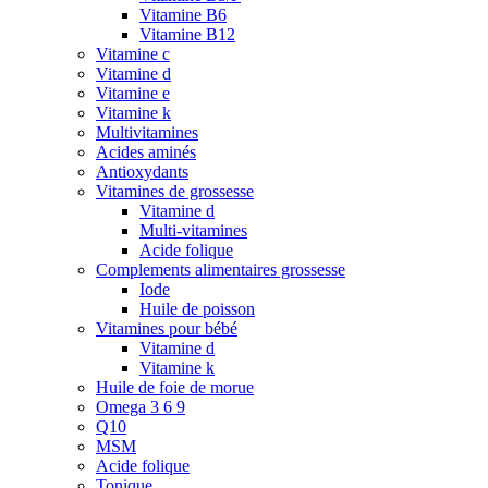
Vitamine B6
Vitamine B12
Vitamine c
Vitamine d
Vitamine e
Vitamine k
Multivitamines
Acides aminés
Antioxydants
Vitamines de grossesse
Vitamine d
Multi-vitamines
Acide folique
Complements alimentaires grossesse
Iode
Huile de poisson
Vitamines pour bébé
Vitamine d
Vitamine k
Huile de foie de morue
Omega 3 6 9
Q10
MSM
Acide folique
Tonique