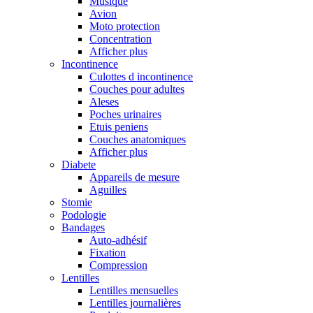
Musique
Avion
Moto protection
Concentration
Afficher plus
Incontinence
Culottes d incontinence
Couches pour adultes
Aleses
Poches urinaires
Etuis peniens
Couches anatomiques
Afficher plus
Diabete
Appareils de mesure
Aguilles
Stomie
Podologie
Bandages
Auto-adhésif
Fixation
Compression
Lentilles
Lentilles mensuelles
Lentilles journalières