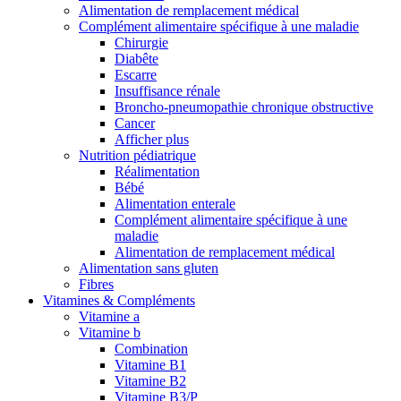
Alimentation de remplacement médical
Complément alimentaire spécifique à une maladie
Chirurgie
Diabête
Escarre
Insuffisance rénale
Broncho-pneumopathie chronique obstructive
Cancer
Afficher plus
Nutrition pédiatrique
Réalimentation
Bébé
Alimentation enterale
Complément alimentaire spécifique à une
maladie
Alimentation de remplacement médical
Alimentation sans gluten
Fibres
Vitamines & Compléments
Vitamine a
Vitamine b
Combination
Vitamine B1
Vitamine B2
Vitamine B3/P