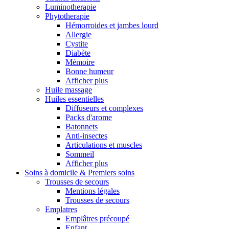
Luminotherapie
Phytotherapie
Hémorroides et jambes lourd
Allergie
Cystite
Diabète
Mémoire
Bonne humeur
Afficher plus
Huile massage
Huiles essentielles
Diffuseurs et complexes
Packs d'arome
Batonnets
Anti-insectes
Articulations et muscles
Sommeil
Afficher plus
Soins à domicile & Premiers soins
Trousses de secours
Mentions légales
Trousses de secours
Emplatres
Emplâtres précoupé
Enfant