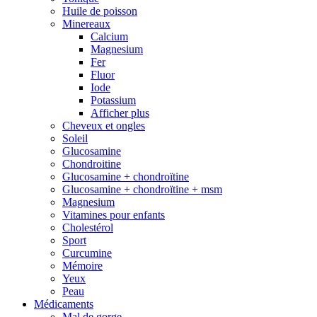
Huile de poisson
Minereaux
Calcium
Magnesium
Fer
Fluor
Iode
Potassium
Afficher plus
Cheveux et ongles
Soleil
Glucosamine
Chondroitine
Glucosamine + chondroïtine
Glucosamine + chondroïtine + msm
Magnesium
Vitamines pour enfants
Cholestérol
Sport
Curcumine
Mémoire
Yeux
Peau
Médicaments
Mal de gorge