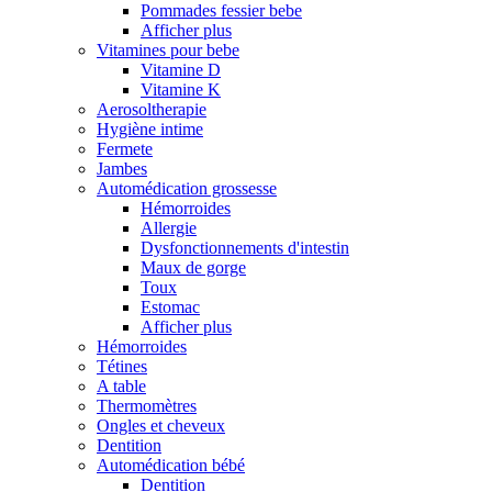
Pommades fessier bebe
Afficher plus
Vitamines pour bebe
Vitamine D
Vitamine K
Aerosoltherapie
Hygiène intime
Fermete
Jambes
Automédication grossesse
Hémorroides
Allergie
Dysfonctionnements d'intestin
Maux de gorge
Toux
Estomac
Afficher plus
Hémorroides
Tétines
A table
Thermomètres
Ongles et cheveux
Dentition
Automédication bébé
Dentition