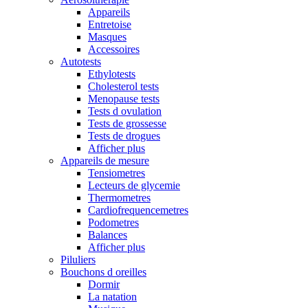
Appareils
Entretoise
Masques
Accessoires
Autotests
Ethylotests
Cholesterol tests
Menopause tests
Tests d ovulation
Tests de grossesse
Tests de drogues
Afficher plus
Appareils de mesure
Tensiometres
Lecteurs de glycemie
Thermometres
Cardiofrequencemetres
Podometres
Balances
Afficher plus
Piluliers
Bouchons d oreilles
Dormir
La natation