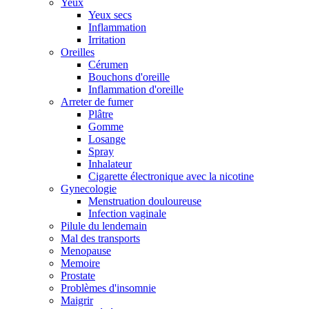
Yeux
Yeux secs
Inflammation
Irritation
Oreilles
Cérumen
Bouchons d'oreille
Inflammation d'oreille
Arreter de fumer
Plâtre
Gomme
Losange
Spray
Inhalateur
Cigarette électronique avec la nicotine
Gynecologie
Menstruation douloureuse
Infection vaginale
Pilule du lendemain
Mal des transports
Menopause
Memoire
Prostate
Problèmes d'insomnie
Maigrir