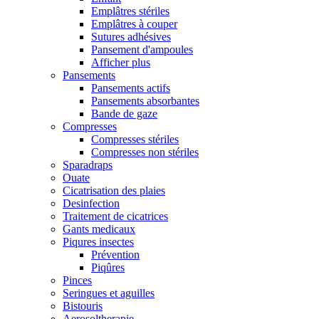
Emplâtres stériles
Emplâtres à couper
Sutures adhésives
Pansement d'ampoules
Afficher plus
Pansements
Pansements actifs
Pansements absorbantes
Bande de gaze
Compresses
Compresses stériles
Compresses non stériles
Sparadraps
Ouate
Cicatrisation des plaies
Desinfection
Traitement de cicatrices
Gants medicaux
Piqures insectes
Prévention
Piqûres
Pinces
Seringues et aguilles
Bistouris
Aerosoltherapie