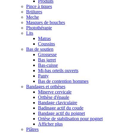
Produits
Pince à tiques
Brülures
Meche
Masques de bouches
Photothérapie
Lits
Matras
Coussins
Bas de soutien
Grossesse
Bas jarret
Bas-cuisse
Mi-bas orteils ouverts
Panty
Bas de contention hommes
Bandages et orthèses
Minerve cervicale
Orthèse d'épaule
Bandage claviculaire
Badinage actif du coude
Bandage actif du poignet
Ortèse de stabilisation pour pognet
Afficher plus
Plâtres