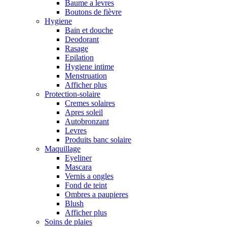
Baume a levres
Boutons de fièvre
Hygiene
Bain et douche
Deodorant
Rasage
Epilation
Hygiene intime
Menstruation
Afficher plus
Protection-solaire
Cremes solaires
Apres soleil
Autobronzant
Levres
Produits banc solaire
Maquillage
Eyeliner
Mascara
Vernis a ongles
Fond de teint
Ombres a paupieres
Blush
Afficher plus
Soins de plaies