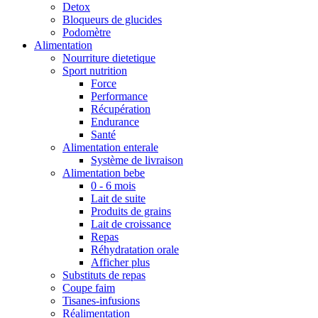
Detox
Bloqueurs de glucides
Podomètre
Alimentation
Nourriture dietetique
Sport nutrition
Force
Performance
Récupération
Endurance
Santé
Alimentation enterale
Système de livraison
Alimentation bebe
0 - 6 mois
Lait de suite
Produits de grains
Lait de croissance
Repas
Réhydratation orale
Afficher plus
Substituts de repas
Coupe faim
Tisanes-infusions
Réalimentation