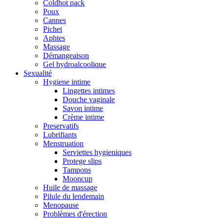
Coldhot pack
Poux
Cannes
Pichet
Aphtes
Massage
Démangeaison
Gel hydroalcoolique
Sexualité
Hygiene intime
Lingettes intimes
Douche vaginale
Savon intime
Crème intime
Preservatifs
Lubrifiants
Menstruation
Serviettes hygieniques
Protege slips
Tampons
Mooncup
Huile de massage
Pilule du lendemain
Menopause
Problèmes d'érection