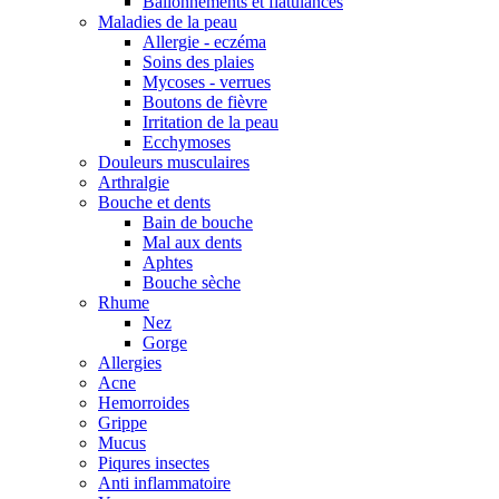
Ballonnements et flatulances
Maladies de la peau
Allergie - eczéma
Soins des plaies
Mycoses - verrues
Boutons de fièvre
Irritation de la peau
Ecchymoses
Douleurs musculaires
Arthralgie
Bouche et dents
Bain de bouche
Mal aux dents
Aphtes
Bouche sèche
Rhume
Nez
Gorge
Allergies
Acne
Hemorroides
Grippe
Mucus
Piqures insectes
Anti inflammatoire