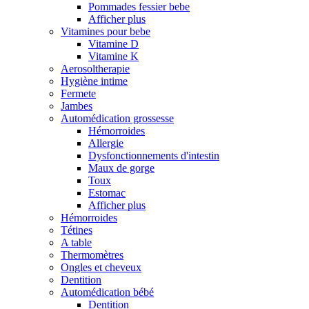
Pommades fessier bebe
Afficher plus
Vitamines pour bebe
Vitamine D
Vitamine K
Aerosoltherapie
Hygiène intime
Fermete
Jambes
Automédication grossesse
Hémorroides
Allergie
Dysfonctionnements d'intestin
Maux de gorge
Toux
Estomac
Afficher plus
Hémorroides
Tétines
A table
Thermomètres
Ongles et cheveux
Dentition
Automédication bébé
Dentition