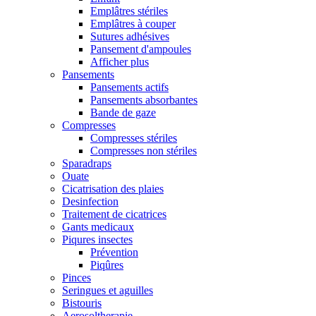
Emplâtres stériles
Emplâtres à couper
Sutures adhésives
Pansement d'ampoules
Afficher plus
Pansements
Pansements actifs
Pansements absorbantes
Bande de gaze
Compresses
Compresses stériles
Compresses non stériles
Sparadraps
Ouate
Cicatrisation des plaies
Desinfection
Traitement de cicatrices
Gants medicaux
Piqures insectes
Prévention
Piqûres
Pinces
Seringues et aguilles
Bistouris
Aerosoltherapie