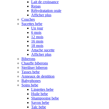
Lait de croissance
Repas
Réhydratation orale
Afficher plus
Couches
Sucettes bebe
Un jour
6 mois
12 mois
16 mois
18 mois
Attache sucette
Afficher plus
Biberons
Chauffe biberons
Steriliser biberon
Tasses bebe
Anneaux de dentition
Babyphones
Soins bebe
Lingettes bebe
Huile bebe
Shampooing bebe
Savon bebe
Talc bebe