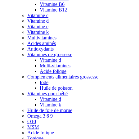
Vitamine B6
Vitamine B12
Vitamine c
Vitamine d
Vitamine e
Vitamine k
Multivitamines
Acides aminés
Antioxydants
Vitamines de grossesse
Vitamine d
Multi-vitamines
Acide folique
Complements alimentaires grossesse
Iode
Huile de poisson
Vitamines pour bébé
Vitamine d
Vitamine k
Huile de foie de morue
Omega 3 6 9
Q10
MSM
Acide folique
Tonique