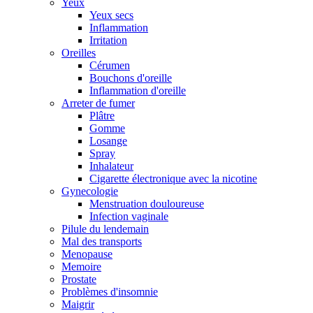
Yeux
Yeux secs
Inflammation
Irritation
Oreilles
Cérumen
Bouchons d'oreille
Inflammation d'oreille
Arreter de fumer
Plâtre
Gomme
Losange
Spray
Inhalateur
Cigarette électronique avec la nicotine
Gynecologie
Menstruation douloureuse
Infection vaginale
Pilule du lendemain
Mal des transports
Menopause
Memoire
Prostate
Problèmes d'insomnie
Maigrir