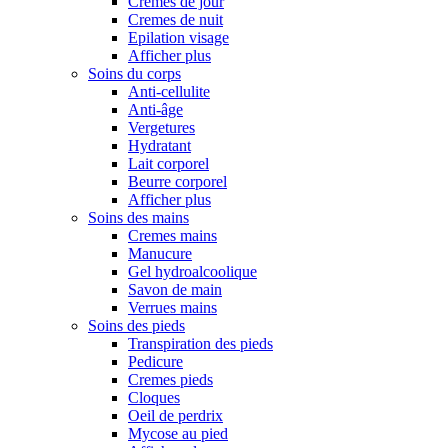
Cremes de jour
Cremes de nuit
Epilation visage
Afficher plus
Soins du corps
Anti-cellulite
Anti-âge
Vergetures
Hydratant
Lait corporel
Beurre corporel
Afficher plus
Soins des mains
Cremes mains
Manucure
Gel hydroalcoolique
Savon de main
Verrues mains
Soins des pieds
Transpiration des pieds
Pedicure
Cremes pieds
Cloques
Oeil de perdrix
Mycose au pied