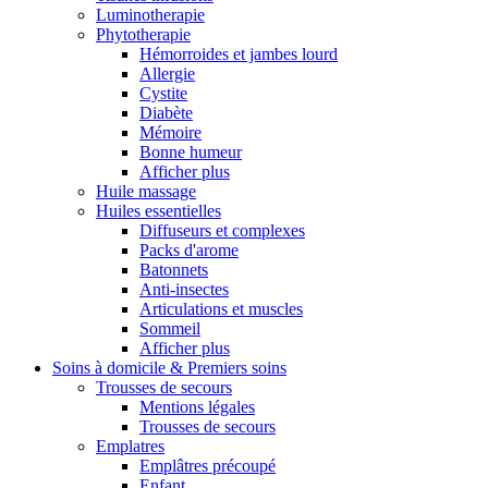
Luminotherapie
Phytotherapie
Hémorroides et jambes lourd
Allergie
Cystite
Diabète
Mémoire
Bonne humeur
Afficher plus
Huile massage
Huiles essentielles
Diffuseurs et complexes
Packs d'arome
Batonnets
Anti-insectes
Articulations et muscles
Sommeil
Afficher plus
Soins à domicile & Premiers soins
Trousses de secours
Mentions légales
Trousses de secours
Emplatres
Emplâtres précoupé
Enfant