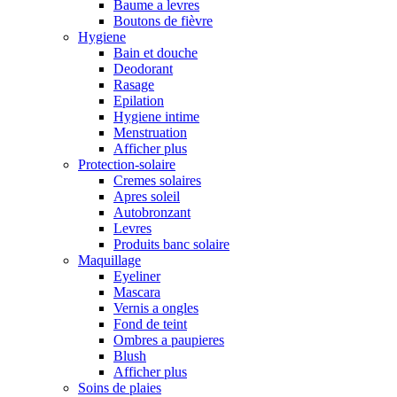
Baume a levres
Boutons de fièvre
Hygiene
Bain et douche
Deodorant
Rasage
Epilation
Hygiene intime
Menstruation
Afficher plus
Protection-solaire
Cremes solaires
Apres soleil
Autobronzant
Levres
Produits banc solaire
Maquillage
Eyeliner
Mascara
Vernis a ongles
Fond de teint
Ombres a paupieres
Blush
Afficher plus
Soins de plaies