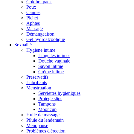
Coldhot pack
Poux
Cannes
Pichet
Aphtes
Massage
Démangeaison
Gel hydroalcoolique
Sexualité
Hygiene intime
Lingettes intimes
Douche vaginale
Savon intime
Crème intime
Preservatifs
Lubrifiants
Menstruation
Serviettes hygieniques
Protege slips
Tampons
Mooncup
Huile de massage
Pilule du lendemain
Menopause
Problèmes d'érection