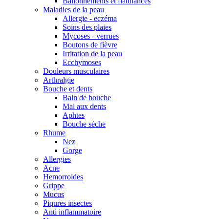
Ballonnements et flatulances
Maladies de la peau
Allergie - eczéma
Soins des plaies
Mycoses - verrues
Boutons de fièvre
Irritation de la peau
Ecchymoses
Douleurs musculaires
Arthralgie
Bouche et dents
Bain de bouche
Mal aux dents
Aphtes
Bouche sèche
Rhume
Nez
Gorge
Allergies
Acne
Hemorroides
Grippe
Mucus
Piqures insectes
Anti inflammatoire