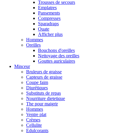
Trousses de secours
Emplatres
Pansements
Compresses
Sparadraps
Ouate
Afficher plus
Hommes
Oreilles
Bouchons d'oreilles
Nettoyage des oreilles
Gouttes auriculaires
Minceur
Bruleurs de graisse
Capteurs de graisse
Coupe faim
Diurétiques
Substituts de repas
Nourriture dietetique
The pour maigrir
Hommes
Ventre plat
Crèmes
Cellulite
Edulcorants