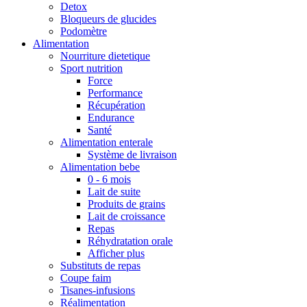
Detox
Bloqueurs de glucides
Podomètre
Alimentation
Nourriture dietetique
Sport nutrition
Force
Performance
Récupération
Endurance
Santé
Alimentation enterale
Système de livraison
Alimentation bebe
0 - 6 mois
Lait de suite
Produits de grains
Lait de croissance
Repas
Réhydratation orale
Afficher plus
Substituts de repas
Coupe faim
Tisanes-infusions
Réalimentation