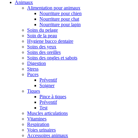
Animaux
Alimentation pour animaux
Nourriture pour chien
Nourriture pour chat
Nourriture pour lapin
Soins du pelage
Soin de la peau
Hygiene bucco dentaire
Soins des yeux
Soins des oreilles
Soins des ongles et sabots
Digestion
Stress
Puces
Préventif
Soigner
Tiques
Pince à tiques
Préventif
Test
Muscles articulations
Vitamines
Respiration
Voies urinaires
Accessoires animaux