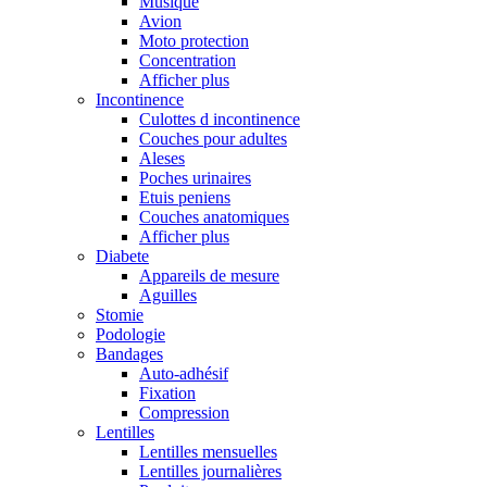
Musique
Avion
Moto protection
Concentration
Afficher plus
Incontinence
Culottes d incontinence
Couches pour adultes
Aleses
Poches urinaires
Etuis peniens
Couches anatomiques
Afficher plus
Diabete
Appareils de mesure
Aguilles
Stomie
Podologie
Bandages
Auto-adhésif
Fixation
Compression
Lentilles
Lentilles mensuelles
Lentilles journalières