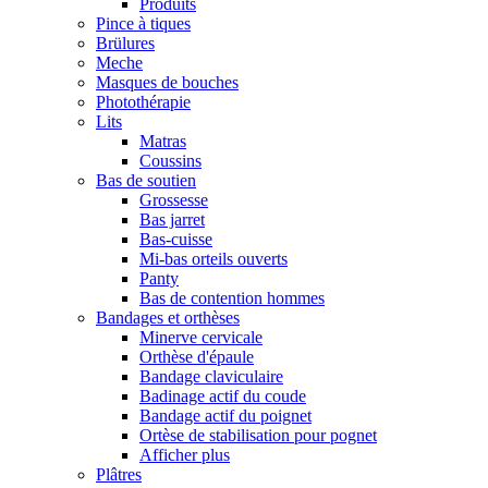
Produits
Pince à tiques
Brülures
Meche
Masques de bouches
Photothérapie
Lits
Matras
Coussins
Bas de soutien
Grossesse
Bas jarret
Bas-cuisse
Mi-bas orteils ouverts
Panty
Bas de contention hommes
Bandages et orthèses
Minerve cervicale
Orthèse d'épaule
Bandage claviculaire
Badinage actif du coude
Bandage actif du poignet
Ortèse de stabilisation pour pognet
Afficher plus
Plâtres