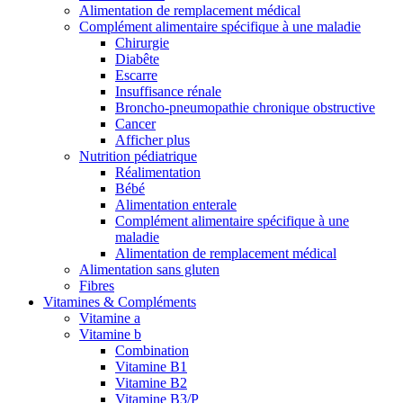
Alimentation de remplacement médical
Complément alimentaire spécifique à une maladie
Chirurgie
Diabête
Escarre
Insuffisance rénale
Broncho-pneumopathie chronique obstructive
Cancer
Afficher plus
Nutrition pédiatrique
Réalimentation
Bébé
Alimentation enterale
Complément alimentaire spécifique à une
maladie
Alimentation de remplacement médical
Alimentation sans gluten
Fibres
Vitamines & Compléments
Vitamine a
Vitamine b
Combination
Vitamine B1
Vitamine B2
Vitamine B3/P