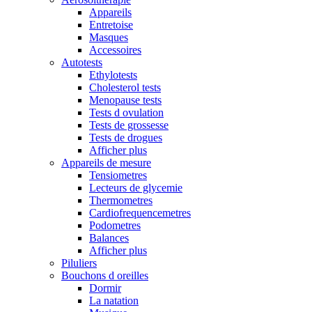
Appareils
Entretoise
Masques
Accessoires
Autotests
Ethylotests
Cholesterol tests
Menopause tests
Tests d ovulation
Tests de grossesse
Tests de drogues
Afficher plus
Appareils de mesure
Tensiometres
Lecteurs de glycemie
Thermometres
Cardiofrequencemetres
Podometres
Balances
Afficher plus
Piluliers
Bouchons d oreilles
Dormir
La natation