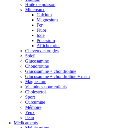
Huile de poisson
Minereaux
Calcium
Magnesium
Fer
Fluor
Iode
Potassium
Afficher plus
Cheveux et ongles
Soleil
Glucosamine
Chondroitine
Glucosamine + chondroïtine
Glucosamine + chondroïtine + msm
Magnesium
Vitamines pour enfants
Cholestérol
Sport
Curcumine
Mémoire
Yeux
Peau
Médicaments
Mal de gorge