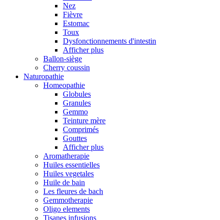
Nez
Fièvre
Estomac
Toux
Dysfonctionnements d'intestin
Afficher plus
Ballon-siège
Cherry coussin
Naturopathie
Homeopathie
Globules
Granules
Gemmo
Teinture mère
Comprimés
Gouttes
Afficher plus
Aromatherapie
Huiles essentielles
Huiles vegetales
Huile de bain
Les fleures de bach
Gemmotherapie
Oligo elements
Tisanes infusions