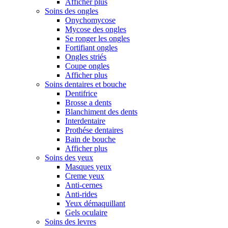
Afficher plus
Soins des ongles
Onychomycose
Mycose des ongles
Se ronger les ongles
Fortifiant ongles
Ongles striés
Coupe ongles
Afficher plus
Soins dentaires et bouche
Dentifrice
Brosse a dents
Blanchiment des dents
Interdentaire
Prothése dentaires
Bain de bouche
Afficher plus
Soins des yeux
Masques yeux
Creme yeux
Anti-cernes
Anti-rides
Yeux démaquillant
Gels oculaire
Soins des levres