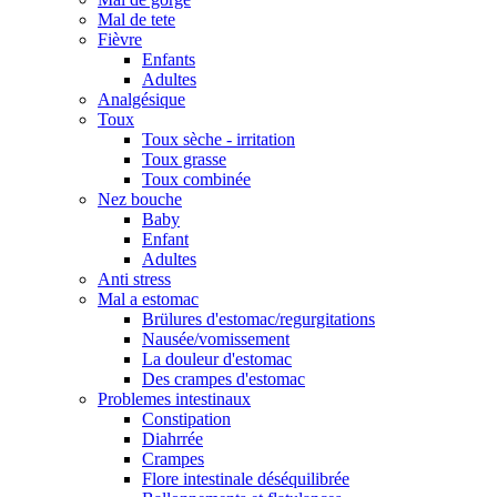
Mal de tete
Fièvre
Enfants
Adultes
Analgésique
Toux
Toux sèche - irritation
Toux grasse
Toux combinée
Nez bouche
Baby
Enfant
Adultes
Anti stress
Mal a estomac
Brülures d'estomac/regurgitations
Nausée/vomissement
La douleur d'estomac
Des crampes d'estomac
Problemes intestinaux
Constipation
Diahrrée
Crampes
Flore intestinale déséquilibrée