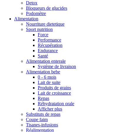
Detox
Bloqueurs de glucides
Podomètre
Alimentation
Nourriture dietetique
Sport nutrition
Force
Performance
Récupération
Endurance
Santé
Alimentation enterale
Système de livraison
Alimentation bebe
0 - 6 mois
Lait de suite
Produits de grains
Lait de croissance
Repas
Réhydratation orale
Afficher plus
Substituts de repas
Coupe faim
Tisanes-infusions
Réalimentation