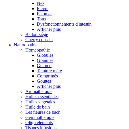
Nez
Fièvre
Estomac
Toux
Dysfonctionnements d'intestin
Afficher plus
Ballon-siège
Cherry coussin
Naturopathie
Homeopathie
Globules
Granules
Gemmo
Teinture mère
Comprimés
Gouttes
Afficher plus
Aromatherapie
Huiles essentielles
Huiles vegetales
Huile de bain
Les fleures de bach
Gemmotherapie
Oligo elements
Tisanes infusions