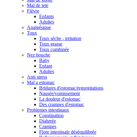
Mal de tete
Fièvre
Enfants
Adultes
Analgésique
Toux
Toux sèche - irritation
Toux grasse
Toux combinée
Nez bouche
Baby
Enfant
Adultes
Anti stress
Mal a estomac
Brülures d'estomac/regurgitations
Nausée/vomissement
La douleur d'estomac
Des crampes d'estomac
Problemes intestinaux
Constipation
Diahrrée
Crampes
Flore intestinale déséquilibrée