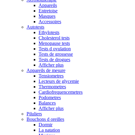
Appareils
Entretoise
Masques
Accessoires
Autotests
Ethylotests
Cholesterol tests
Menopause tests
Tests d ovulation
Tests de grossesse
Tests de drogues
Afficher plus
Appareils de mesure
Tensiometres
Lecteurs de glycemie
Thermometres
Cardiofrequencemetres
Podometres
Balances
Afficher plus
Piluliers
Bouchons d oreilles
Dormir
La natation