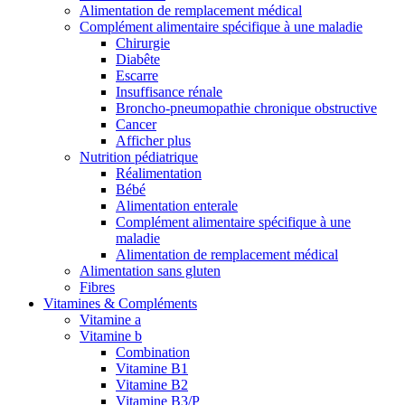
Alimentation de remplacement médical
Complément alimentaire spécifique à une maladie
Chirurgie
Diabête
Escarre
Insuffisance rénale
Broncho-pneumopathie chronique obstructive
Cancer
Afficher plus
Nutrition pédiatrique
Réalimentation
Bébé
Alimentation enterale
Complément alimentaire spécifique à une
maladie
Alimentation de remplacement médical
Alimentation sans gluten
Fibres
Vitamines & Compléments
Vitamine a
Vitamine b
Combination
Vitamine B1
Vitamine B2
Vitamine B3/P