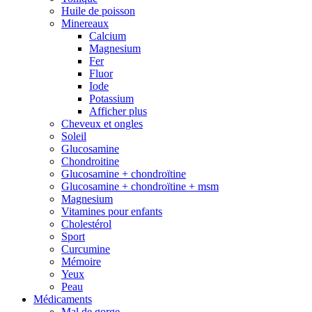
Huile de poisson
Minereaux
Calcium
Magnesium
Fer
Fluor
Iode
Potassium
Afficher plus
Cheveux et ongles
Soleil
Glucosamine
Chondroitine
Glucosamine + chondroïtine
Glucosamine + chondroïtine + msm
Magnesium
Vitamines pour enfants
Cholestérol
Sport
Curcumine
Mémoire
Yeux
Peau
Médicaments
Mal de gorge