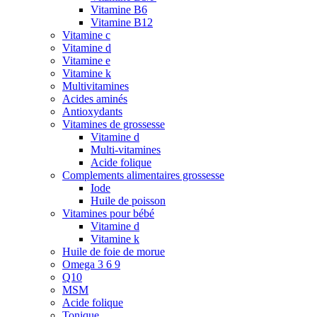
Vitamine B6
Vitamine B12
Vitamine c
Vitamine d
Vitamine e
Vitamine k
Multivitamines
Acides aminés
Antioxydants
Vitamines de grossesse
Vitamine d
Multi-vitamines
Acide folique
Complements alimentaires grossesse
Iode
Huile de poisson
Vitamines pour bébé
Vitamine d
Vitamine k
Huile de foie de morue
Omega 3 6 9
Q10
MSM
Acide folique
Tonique