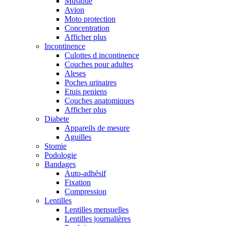
Musique
Avion
Moto protection
Concentration
Afficher plus
Incontinence
Culottes d incontinence
Couches pour adultes
Aleses
Poches urinaires
Etuis peniens
Couches anatomiques
Afficher plus
Diabete
Appareils de mesure
Aguilles
Stomie
Podologie
Bandages
Auto-adhésif
Fixation
Compression
Lentilles
Lentilles mensuelles
Lentilles journalières