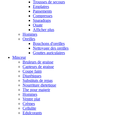
Trousses de secours
Emplatres
Pansements
Compresses
Sparadraps
Ouate
Afficher plus
Hommes
Oreilles
Bouchons d'oreilles
Nettoyage des oreilles
Gouttes auriculaires
Minceur
Bruleurs de graisse
Capteurs de graisse
Coupe faim
Diurétiques
Substituts de repas
Nourriture dietetique
The pour maigrir
Hommes
Ventre plat
Crèmes
Cellulite
Edulcorants