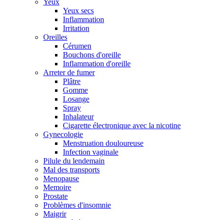
Yeux
Yeux secs
Inflammation
Irritation
Oreilles
Cérumen
Bouchons d'oreille
Inflammation d'oreille
Arreter de fumer
Plâtre
Gomme
Losange
Spray
Inhalateur
Cigarette électronique avec la nicotine
Gynecologie
Menstruation douloureuse
Infection vaginale
Pilule du lendemain
Mal des transports
Menopause
Memoire
Prostate
Problèmes d'insomnie
Maigrir