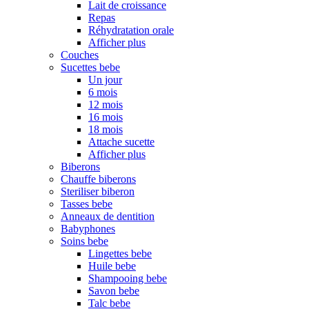
Lait de croissance
Repas
Réhydratation orale
Afficher plus
Couches
Sucettes bebe
Un jour
6 mois
12 mois
16 mois
18 mois
Attache sucette
Afficher plus
Biberons
Chauffe biberons
Steriliser biberon
Tasses bebe
Anneaux de dentition
Babyphones
Soins bebe
Lingettes bebe
Huile bebe
Shampooing bebe
Savon bebe
Talc bebe