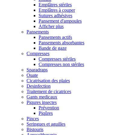
Emplâtres stériles
Emplâtres à couper
Sutures adhésives
Pansement d'ampoules
Afficher plus
Pansements
Pansements actifs
Pansements absorbantes
Bande de gaze
Compresses
Compresses stériles
Compresses non stériles
Sparadraps
Ouate
Cicatrisation des plaies
Desinfection
Traitement de cicatrices
Gants medicaux
Piqures insectes
Prévention
Piqûres
Pinces
Seringues et aguilles
Bistouris
Aerosoltherapie