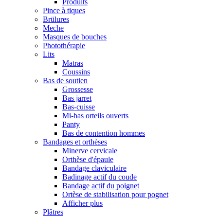
Produits
Pince à tiques
Brülures
Meche
Masques de bouches
Photothérapie
Lits
Matras
Coussins
Bas de soutien
Grossesse
Bas jarret
Bas-cuisse
Mi-bas orteils ouverts
Panty
Bas de contention hommes
Bandages et orthèses
Minerve cervicale
Orthèse d'épaule
Bandage claviculaire
Badinage actif du coude
Bandage actif du poignet
Ortèse de stabilisation pour pognet
Afficher plus
Plâtres