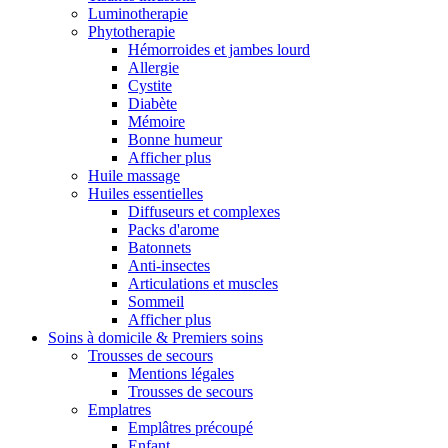
Luminotherapie
Phytotherapie
Hémorroides et jambes lourd
Allergie
Cystite
Diabète
Mémoire
Bonne humeur
Afficher plus
Huile massage
Huiles essentielles
Diffuseurs et complexes
Packs d'arome
Batonnets
Anti-insectes
Articulations et muscles
Sommeil
Afficher plus
Soins à domicile & Premiers soins
Trousses de secours
Mentions légales
Trousses de secours
Emplatres
Emplâtres précoupé
Enfant