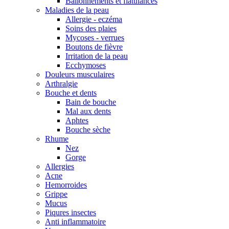
Ballonnements et flatulances
Maladies de la peau
Allergie - eczéma
Soins des plaies
Mycoses - verrues
Boutons de fièvre
Irritation de la peau
Ecchymoses
Douleurs musculaires
Arthralgie
Bouche et dents
Bain de bouche
Mal aux dents
Aphtes
Bouche sèche
Rhume
Nez
Gorge
Allergies
Acne
Hemorroides
Grippe
Mucus
Piqures insectes
Anti inflammatoire