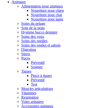
Animaux
Alimentation pour animaux
Nourriture pour chien
Nourriture pour chat
Nourriture pour lapin
Soins du pelage
Soin de la peau
Hygiene bucco dentaire
Soins des yeux
Soins des oreilles
Soins des ongles et sabots
Digestion
Stress
Puces
Préventif
Soigner
Tiques
Pince à tiques
Préventif
Test
Muscles articulations
Vitamines
Respiration
Voies urinaires
Accessoires animaux