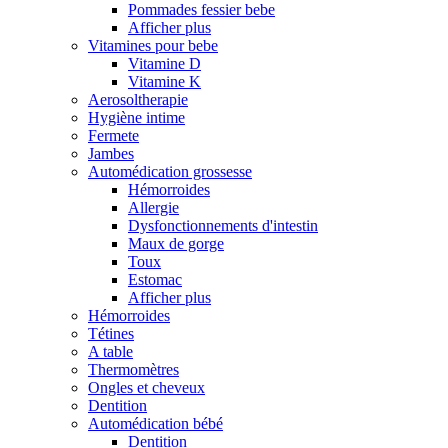
Pommades fessier bebe
Afficher plus
Vitamines pour bebe
Vitamine D
Vitamine K
Aerosoltherapie
Hygiène intime
Fermete
Jambes
Automédication grossesse
Hémorroides
Allergie
Dysfonctionnements d'intestin
Maux de gorge
Toux
Estomac
Afficher plus
Hémorroides
Tétines
A table
Thermomètres
Ongles et cheveux
Dentition
Automédication bébé
Dentition