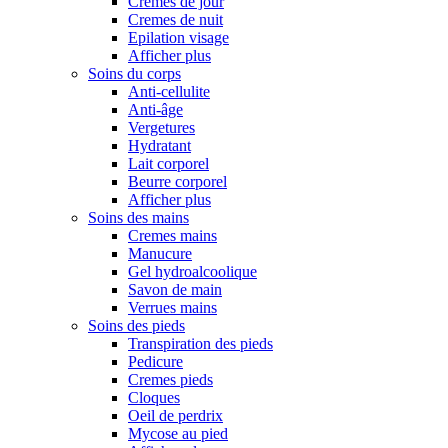
Cremes de jour
Cremes de nuit
Epilation visage
Afficher plus
Soins du corps
Anti-cellulite
Anti-âge
Vergetures
Hydratant
Lait corporel
Beurre corporel
Afficher plus
Soins des mains
Cremes mains
Manucure
Gel hydroalcoolique
Savon de main
Verrues mains
Soins des pieds
Transpiration des pieds
Pedicure
Cremes pieds
Cloques
Oeil de perdrix
Mycose au pied