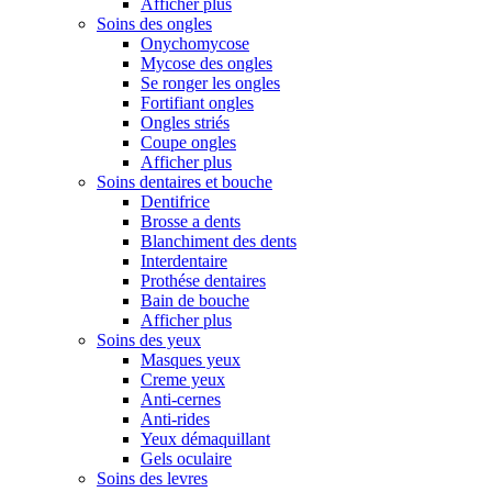
Afficher plus
Soins des ongles
Onychomycose
Mycose des ongles
Se ronger les ongles
Fortifiant ongles
Ongles striés
Coupe ongles
Afficher plus
Soins dentaires et bouche
Dentifrice
Brosse a dents
Blanchiment des dents
Interdentaire
Prothése dentaires
Bain de bouche
Afficher plus
Soins des yeux
Masques yeux
Creme yeux
Anti-cernes
Anti-rides
Yeux démaquillant
Gels oculaire
Soins des levres