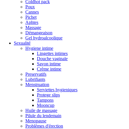
Coldhot pack
Poux
Cannes
Pichet
Aphtes
Massage
Démangeaison
Gel hydroalcoolique
Sexualité
Hygiene intime
Lingettes intimes
Douche vaginale
Savon intime
Crème intime
Preservatifs
Lubrifiants
Menstruation
Serviettes hygieniques
Protege slips
Tampons
Mooncup
Huile de massage
Pilule du lendemain
Menopause
Problèmes d'érection