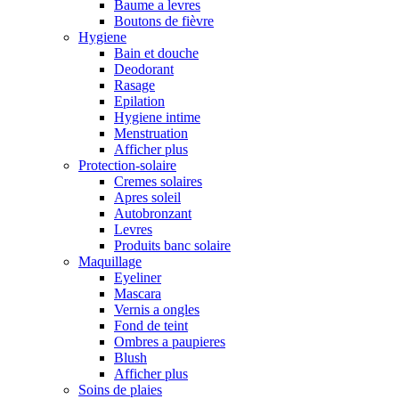
Baume a levres
Boutons de fièvre
Hygiene
Bain et douche
Deodorant
Rasage
Epilation
Hygiene intime
Menstruation
Afficher plus
Protection-solaire
Cremes solaires
Apres soleil
Autobronzant
Levres
Produits banc solaire
Maquillage
Eyeliner
Mascara
Vernis a ongles
Fond de teint
Ombres a paupieres
Blush
Afficher plus
Soins de plaies