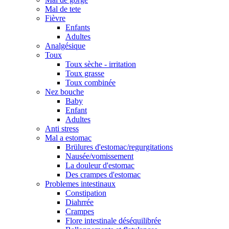
Mal de tete
Fièvre
Enfants
Adultes
Analgésique
Toux
Toux sèche - irritation
Toux grasse
Toux combinée
Nez bouche
Baby
Enfant
Adultes
Anti stress
Mal a estomac
Brülures d'estomac/regurgitations
Nausée/vomissement
La douleur d'estomac
Des crampes d'estomac
Problemes intestinaux
Constipation
Diahrrée
Crampes
Flore intestinale déséquilibrée