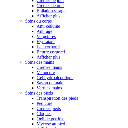
Cremes de jour
Cremes de nuit
Epilation visage
Afficher plus
Soins du corps
Anti-cellulite
Anti-âge
Vergetures
Hydratant
Lait corporel
Beurre corporel
Afficher plus
Soins des mains
Cremes mains
Manucure
Gel hydroalcoolique
Savon de main
Verrues mains
Soins des pieds
Transpiration des pieds
Pedicure
Cremes pieds
Cloques
Oeil de perdrix
Mycose au pied