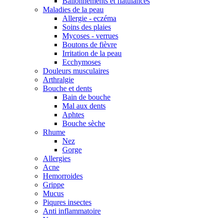
Ballonnements et flatulances
Maladies de la peau
Allergie - eczéma
Soins des plaies
Mycoses - verrues
Boutons de fièvre
Irritation de la peau
Ecchymoses
Douleurs musculaires
Arthralgie
Bouche et dents
Bain de bouche
Mal aux dents
Aphtes
Bouche sèche
Rhume
Nez
Gorge
Allergies
Acne
Hemorroides
Grippe
Mucus
Piqures insectes
Anti inflammatoire