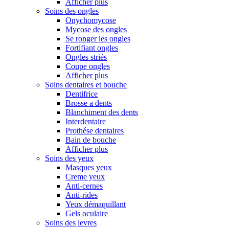
Afficher plus
Soins des ongles
Onychomycose
Mycose des ongles
Se ronger les ongles
Fortifiant ongles
Ongles striés
Coupe ongles
Afficher plus
Soins dentaires et bouche
Dentifrice
Brosse a dents
Blanchiment des dents
Interdentaire
Prothése dentaires
Bain de bouche
Afficher plus
Soins des yeux
Masques yeux
Creme yeux
Anti-cernes
Anti-rides
Yeux démaquillant
Gels oculaire
Soins des levres