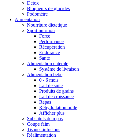
Detox
Bloqueurs de glucides
Podomètre
Alimentation
Nourriture dietetique
Sport nutrition
Force
Performance
Récupération
Endurance
Santé
Alimentation enterale
Système de livraison
Alimentation bebe
0 - 6 mois
Lait de suite
Produits de grains
Lait de croissance
Repas
Réhydratation orale
Afficher plus
Substituts de repas
Coupe faim
Tisanes-infusions
Réalimentation