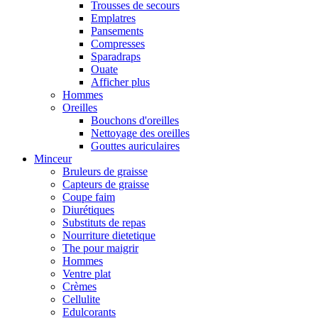
Trousses de secours
Emplatres
Pansements
Compresses
Sparadraps
Ouate
Afficher plus
Hommes
Oreilles
Bouchons d'oreilles
Nettoyage des oreilles
Gouttes auriculaires
Minceur
Bruleurs de graisse
Capteurs de graisse
Coupe faim
Diurétiques
Substituts de repas
Nourriture dietetique
The pour maigrir
Hommes
Ventre plat
Crèmes
Cellulite
Edulcorants