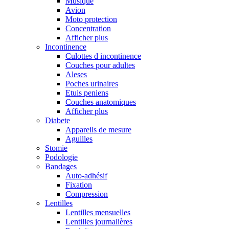
Musique
Avion
Moto protection
Concentration
Afficher plus
Incontinence
Culottes d incontinence
Couches pour adultes
Aleses
Poches urinaires
Etuis peniens
Couches anatomiques
Afficher plus
Diabete
Appareils de mesure
Aguilles
Stomie
Podologie
Bandages
Auto-adhésif
Fixation
Compression
Lentilles
Lentilles mensuelles
Lentilles journalières