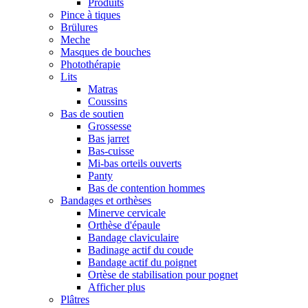
Produits
Pince à tiques
Brülures
Meche
Masques de bouches
Photothérapie
Lits
Matras
Coussins
Bas de soutien
Grossesse
Bas jarret
Bas-cuisse
Mi-bas orteils ouverts
Panty
Bas de contention hommes
Bandages et orthèses
Minerve cervicale
Orthèse d'épaule
Bandage claviculaire
Badinage actif du coude
Bandage actif du poignet
Ortèse de stabilisation pour pognet
Afficher plus
Plâtres