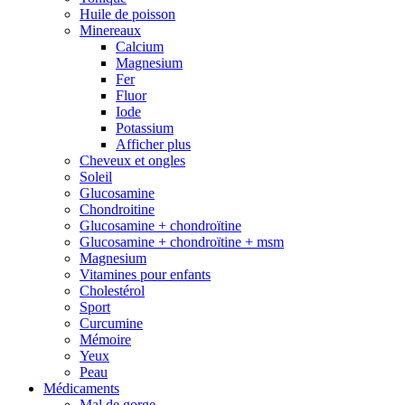
Huile de poisson
Minereaux
Calcium
Magnesium
Fer
Fluor
Iode
Potassium
Afficher plus
Cheveux et ongles
Soleil
Glucosamine
Chondroitine
Glucosamine + chondroïtine
Glucosamine + chondroïtine + msm
Magnesium
Vitamines pour enfants
Cholestérol
Sport
Curcumine
Mémoire
Yeux
Peau
Médicaments
Mal de gorge