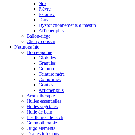
Nez
Fièvre
Estomac
Toux
Dysfonctionnements d'intestin
Afficher plus
Ballon-siège
Cherry coussin
Naturopathie
Homeopathie
Globules
Granules
Gemmo
Teinture mère
Comprimés
Gouttes
Afficher plus
Aromatherapie
Huiles essentielles
Huiles vegetales
Huile de bain
Les fleures de bach
Gemmotherapie
Oligo elements
Tisanes infusions