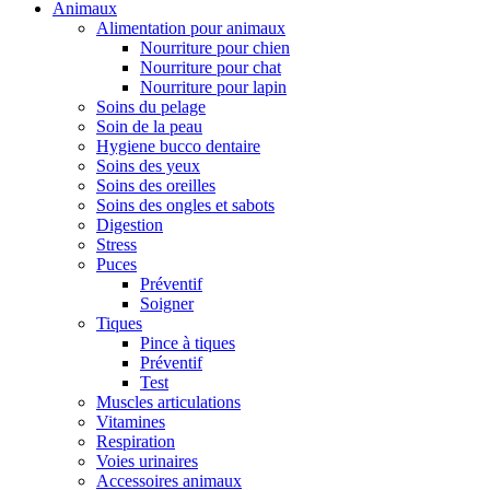
Animaux
Alimentation pour animaux
Nourriture pour chien
Nourriture pour chat
Nourriture pour lapin
Soins du pelage
Soin de la peau
Hygiene bucco dentaire
Soins des yeux
Soins des oreilles
Soins des ongles et sabots
Digestion
Stress
Puces
Préventif
Soigner
Tiques
Pince à tiques
Préventif
Test
Muscles articulations
Vitamines
Respiration
Voies urinaires
Accessoires animaux