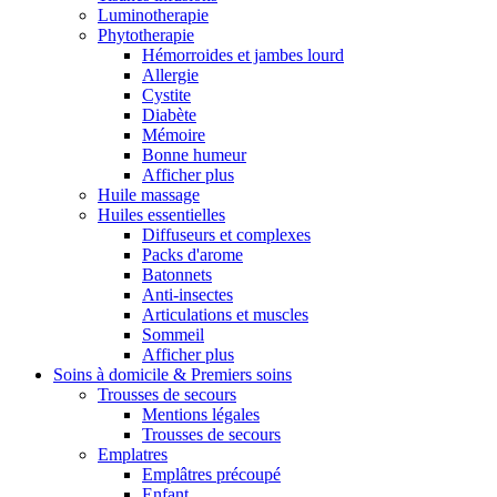
Luminotherapie
Phytotherapie
Hémorroides et jambes lourd
Allergie
Cystite
Diabète
Mémoire
Bonne humeur
Afficher plus
Huile massage
Huiles essentielles
Diffuseurs et complexes
Packs d'arome
Batonnets
Anti-insectes
Articulations et muscles
Sommeil
Afficher plus
Soins à domicile & Premiers soins
Trousses de secours
Mentions légales
Trousses de secours
Emplatres
Emplâtres précoupé
Enfant