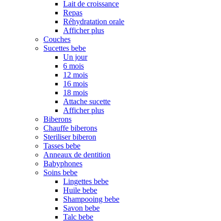
Lait de croissance
Repas
Réhydratation orale
Afficher plus
Couches
Sucettes bebe
Un jour
6 mois
12 mois
16 mois
18 mois
Attache sucette
Afficher plus
Biberons
Chauffe biberons
Steriliser biberon
Tasses bebe
Anneaux de dentition
Babyphones
Soins bebe
Lingettes bebe
Huile bebe
Shampooing bebe
Savon bebe
Talc bebe