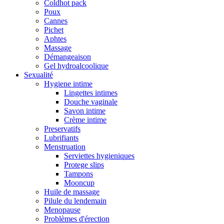
Coldhot pack
Poux
Cannes
Pichet
Aphtes
Massage
Démangeaison
Gel hydroalcoolique
Sexualité
Hygiene intime
Lingettes intimes
Douche vaginale
Savon intime
Crème intime
Preservatifs
Lubrifiants
Menstruation
Serviettes hygieniques
Protege slips
Tampons
Mooncup
Huile de massage
Pilule du lendemain
Menopause
Problèmes d'érection