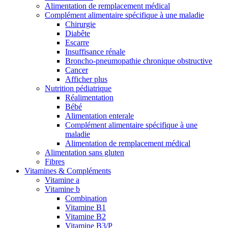
Alimentation de remplacement médical
Complément alimentaire spécifique à une maladie
Chirurgie
Diabête
Escarre
Insuffisance rénale
Broncho-pneumopathie chronique obstructive
Cancer
Afficher plus
Nutrition pédiatrique
Réalimentation
Bébé
Alimentation enterale
Complément alimentaire spécifique à une
maladie
Alimentation de remplacement médical
Alimentation sans gluten
Fibres
Vitamines & Compléments
Vitamine a
Vitamine b
Combination
Vitamine B1
Vitamine B2
Vitamine B3/P