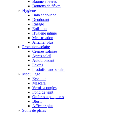
Baume a levres
Boutons de fièvre
Hygiene
Bain et douche
Deodorant
Rasage
Epilation
Hygiene intime
Menstruation
Afficher plus
Protection-solaire
Cremes solaires
Apres soleil
Autobronzant
Levres
Produits banc solaire
Maquillage
Eyeliner
Mascara
Vernis a ongles
Fond de teint
Ombres a paupieres
Blush
Afficher plus
Soins de plaies