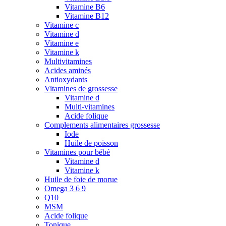
Vitamine B6
Vitamine B12
Vitamine c
Vitamine d
Vitamine e
Vitamine k
Multivitamines
Acides aminés
Antioxydants
Vitamines de grossesse
Vitamine d
Multi-vitamines
Acide folique
Complements alimentaires grossesse
Iode
Huile de poisson
Vitamines pour bébé
Vitamine d
Vitamine k
Huile de foie de morue
Omega 3 6 9
Q10
MSM
Acide folique
Tonique