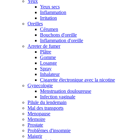
Yeux
Yeux secs
Inflammation
Irritation
Oreilles
Cérumen
Bouchons d'oreille
Inflammation d'oreille
Arreter de fumer
Plâtre
Gomme
Losange
Spray
Inhalateur
Cigarette électronique avec la nicotine
Gynecologie
Menstruation douloureuse
Infection vaginale
Pilule du lendemain
Mal des transports
Menopause
Memoire
Prostate
Problèmes d'insomnie
Maigrir