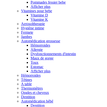
Pommades fessier bebe
Afficher plus
Vitamines pour bebe
Vitamine D
Vitamine K
Aerosoltherapie
Hygiène intime
Fermete
Jambes
Automédication grossesse
Hémorroides
Allergie
Dysfonctionnements d'intestin
Maux de gorge
Toux
Estomac
Afficher plus
Hémorroides
Tétines
A table
Thermomètres
Ongles et cheveux
Dentition
Automédication bébé
Dentition