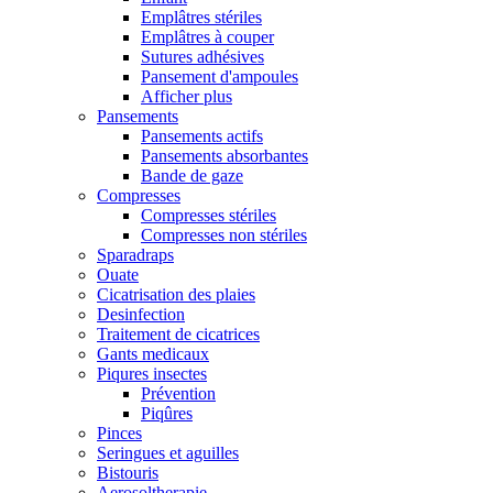
Emplâtres stériles
Emplâtres à couper
Sutures adhésives
Pansement d'ampoules
Afficher plus
Pansements
Pansements actifs
Pansements absorbantes
Bande de gaze
Compresses
Compresses stériles
Compresses non stériles
Sparadraps
Ouate
Cicatrisation des plaies
Desinfection
Traitement de cicatrices
Gants medicaux
Piqures insectes
Prévention
Piqûres
Pinces
Seringues et aguilles
Bistouris
Aerosoltherapie