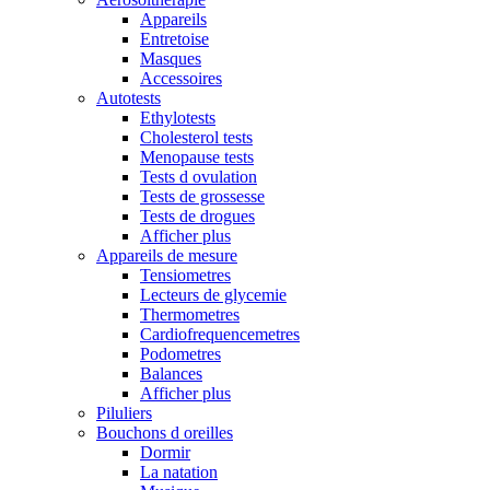
Appareils
Entretoise
Masques
Accessoires
Autotests
Ethylotests
Cholesterol tests
Menopause tests
Tests d ovulation
Tests de grossesse
Tests de drogues
Afficher plus
Appareils de mesure
Tensiometres
Lecteurs de glycemie
Thermometres
Cardiofrequencemetres
Podometres
Balances
Afficher plus
Piluliers
Bouchons d oreilles
Dormir
La natation