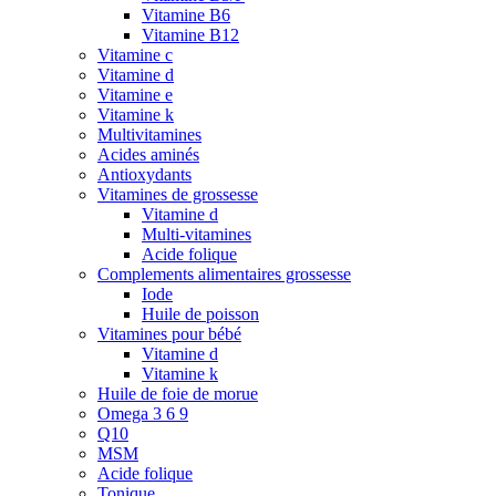
Vitamine B6
Vitamine B12
Vitamine c
Vitamine d
Vitamine e
Vitamine k
Multivitamines
Acides aminés
Antioxydants
Vitamines de grossesse
Vitamine d
Multi-vitamines
Acide folique
Complements alimentaires grossesse
Iode
Huile de poisson
Vitamines pour bébé
Vitamine d
Vitamine k
Huile de foie de morue
Omega 3 6 9
Q10
MSM
Acide folique
Tonique