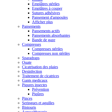
Emplâtres stériles
Emplâtres à couper
Sutures adhésives
Pansement d'ampoules
Afficher plus
Pansements
Pansements actifs
Pansements absorbantes
Bande de gaze
Compresses
Compresses stériles
Compresses non stériles
Sparadraps
Ouate
Cicatrisation des plaies
Desinfection
Traitement de cicatrices
Gants medicaux
Piqures insectes
Prévention
Piqûres
Pinces
Seringues et aguilles
Bistouris
Aerosoltherapie