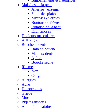
Ballonnements et flatulances
Maladies de la peau
Allergie - eczéma
Soins des plaies
Mycoses - verrues
Boutons de fièvre
Irritation de la peau
Ecchymoses
Douleurs musculaires
Arthralgie
Bouche et dents
Bain de bouche
Mal aux dents
Aphtes
Bouche sèche
Rhume
Nez
Gorge
Allergies
Acne
Hemorroides
Grippe
Mucus
Piqures insectes
Anti inflammatoire