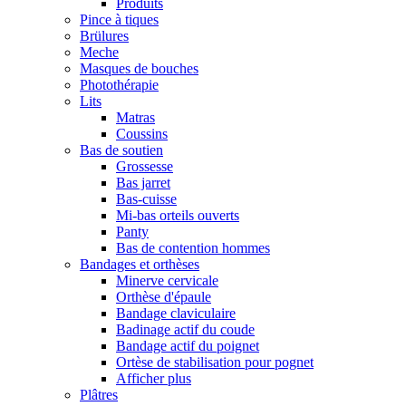
Produits
Pince à tiques
Brülures
Meche
Masques de bouches
Photothérapie
Lits
Matras
Coussins
Bas de soutien
Grossesse
Bas jarret
Bas-cuisse
Mi-bas orteils ouverts
Panty
Bas de contention hommes
Bandages et orthèses
Minerve cervicale
Orthèse d'épaule
Bandage claviculaire
Badinage actif du coude
Bandage actif du poignet
Ortèse de stabilisation pour pognet
Afficher plus
Plâtres