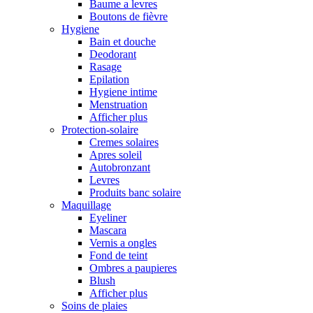
Baume a levres
Boutons de fièvre
Hygiene
Bain et douche
Deodorant
Rasage
Epilation
Hygiene intime
Menstruation
Afficher plus
Protection-solaire
Cremes solaires
Apres soleil
Autobronzant
Levres
Produits banc solaire
Maquillage
Eyeliner
Mascara
Vernis a ongles
Fond de teint
Ombres a paupieres
Blush
Afficher plus
Soins de plaies