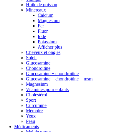
Huile de poisson
Minereaux
Calcium
Magnesium
Fer
Fluor
Iode
Potassium
Afficher plus
Cheveux et ongles
Soleil
Glucosamine
Chondroitine
Glucosamine + chondroïtine
Glucosamine + chondroïtine + msm
Magnesium
Vitamines pour enfants
Cholestérol
Sport
Curcumine
Mémoire
Yeux
Peau
Médicaments
Mal de gorge