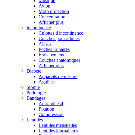
Musique
Avion
Moto protection
Concentration
Afficher plus
Incontinence
Culottes d incontinence
Couches pour adultes
Aleses
Poches urinaires
Etuis peniens
Couches anatomiques
Afficher plus
Diabete
Appareils de mesure
Aguilles
Stomie
Podologie
Bandages
Auto-adhésif
Fixation
Compression
Lentilles
Lentilles mensuelles
Lentilles journalières