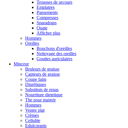
Trousses de secours
Emplatres
Pansements
Compresses
Sparadraps
Ouate
Afficher plus
Hommes
Oreilles
Bouchons d'oreilles
Nettoyage des oreilles
Gouttes auriculaires
Minceur
Bruleurs de graisse
Capteurs de graisse
Coupe faim
Diurétiques
Substituts de repas
Nourriture dietetique
The pour maigrir
Hommes
Ventre plat
Crèmes
Cellulite
Edulcorants