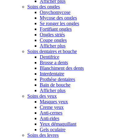
Afficher plus
Soins des ongles
Onychomycose
Mycose des ongles
Se ronger les ongles
Fortifiant ongles
Ongles striés
Coupe ongles
Afficher plus
Soins dentaires et bouche
Dentifrice
Brosse a dents
Blanchiment des dents
Interdentaire
Prothése dentaires
Bain de bouche
Afficher plus
Soins des yeux
Masques yeux
Creme yeux
Anti-cernes
Anti-rides
Yeux démaquillant
Gels oculaire
Soins des levres