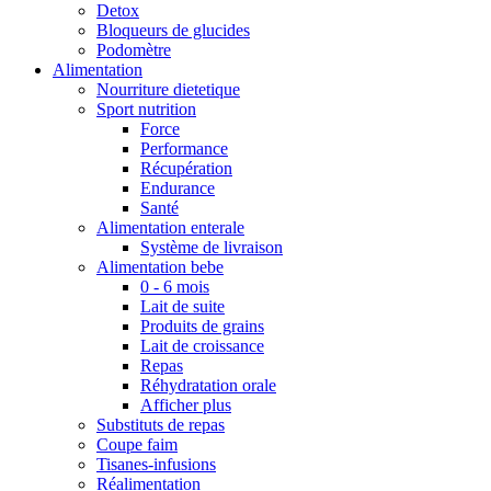
Detox
Bloqueurs de glucides
Podomètre
Alimentation
Nourriture dietetique
Sport nutrition
Force
Performance
Récupération
Endurance
Santé
Alimentation enterale
Système de livraison
Alimentation bebe
0 - 6 mois
Lait de suite
Produits de grains
Lait de croissance
Repas
Réhydratation orale
Afficher plus
Substituts de repas
Coupe faim
Tisanes-infusions
Réalimentation