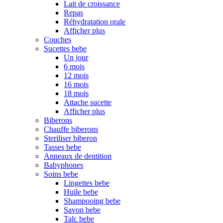
Lait de croissance
Repas
Réhydratation orale
Afficher plus
Couches
Sucettes bebe
Un jour
6 mois
12 mois
16 mois
18 mois
Attache sucette
Afficher plus
Biberons
Chauffe biberons
Steriliser biberon
Tasses bebe
Anneaux de dentition
Babyphones
Soins bebe
Lingettes bebe
Huile bebe
Shampooing bebe
Savon bebe
Talc bebe