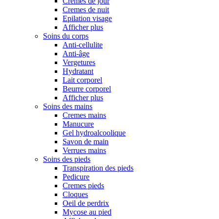
Cremes de jour
Cremes de nuit
Epilation visage
Afficher plus
Soins du corps
Anti-cellulite
Anti-âge
Vergetures
Hydratant
Lait corporel
Beurre corporel
Afficher plus
Soins des mains
Cremes mains
Manucure
Gel hydroalcoolique
Savon de main
Verrues mains
Soins des pieds
Transpiration des pieds
Pedicure
Cremes pieds
Cloques
Oeil de perdrix
Mycose au pied