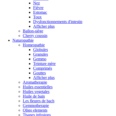
Nez
Fièvre
Estomac
Toux
Dysfonctionnements d'intestin
Afficher plus
Ballon-siège
Cherry coussin
Naturopathie
Homeopathie
Globules
Granules
Gemmo
Teinture mère
Comprimés
Gouttes
Afficher plus
Aromatherapie
Huiles essentielles
Huiles vegetales
Huile de bain
Les fleures de bach
Gemmotherapie
Oligo elements
Tisanes infusions