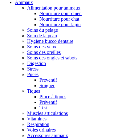
Animaux
Alimentation pour animaux
Nourriture pour chien
Nourriture pour chat
Nourriture pour lapin
Soins du pelage
Soin de la peau
Hygiene bucco dentaire
Soins des yeux
Soins des oreilles
Soins des ongles et sabots
Digestion
Stress
Puces
Préventif
Soigner
Tiques
Pince à tiques
Préventif
Test
Muscles articulations
Vitamines
Respiration
Voies urinaires
Accessoires animaux