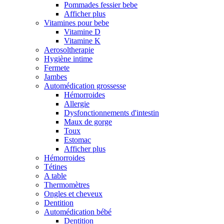
Pommades fessier bebe
Afficher plus
Vitamines pour bebe
Vitamine D
Vitamine K
Aerosoltherapie
Hygiène intime
Fermete
Jambes
Automédication grossesse
Hémorroides
Allergie
Dysfonctionnements d'intestin
Maux de gorge
Toux
Estomac
Afficher plus
Hémorroides
Tétines
A table
Thermomètres
Ongles et cheveux
Dentition
Automédication bébé
Dentition