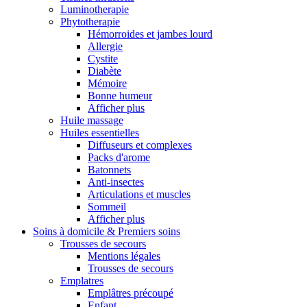
Luminotherapie
Phytotherapie
Hémorroides et jambes lourd
Allergie
Cystite
Diabète
Mémoire
Bonne humeur
Afficher plus
Huile massage
Huiles essentielles
Diffuseurs et complexes
Packs d'arome
Batonnets
Anti-insectes
Articulations et muscles
Sommeil
Afficher plus
Soins à domicile & Premiers soins
Trousses de secours
Mentions légales
Trousses de secours
Emplatres
Emplâtres précoupé
Enfant