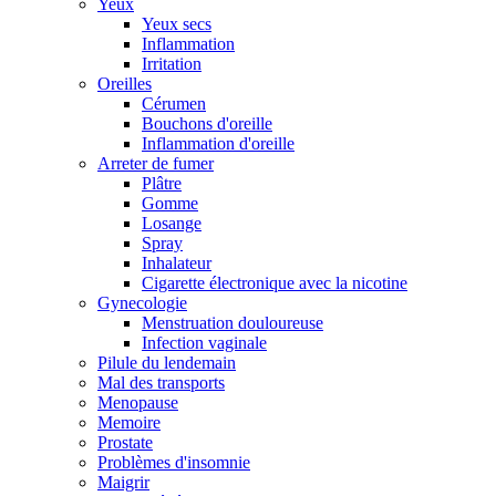
Yeux
Yeux secs
Inflammation
Irritation
Oreilles
Cérumen
Bouchons d'oreille
Inflammation d'oreille
Arreter de fumer
Plâtre
Gomme
Losange
Spray
Inhalateur
Cigarette électronique avec la nicotine
Gynecologie
Menstruation douloureuse
Infection vaginale
Pilule du lendemain
Mal des transports
Menopause
Memoire
Prostate
Problèmes d'insomnie
Maigrir