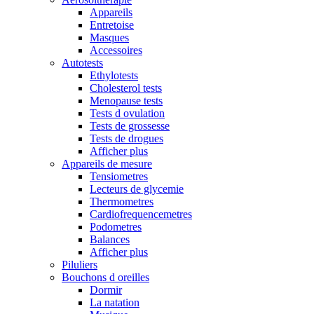
Appareils
Entretoise
Masques
Accessoires
Autotests
Ethylotests
Cholesterol tests
Menopause tests
Tests d ovulation
Tests de grossesse
Tests de drogues
Afficher plus
Appareils de mesure
Tensiometres
Lecteurs de glycemie
Thermometres
Cardiofrequencemetres
Podometres
Balances
Afficher plus
Piluliers
Bouchons d oreilles
Dormir
La natation