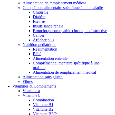
Alimentation de remplacement médical
Complément alimentaire spécifique à une maladie
Chirurgie
Diabête
Escarre
Insuffisance rénale
Broncho-pneumopathie chronique obstructive
Cancer
Afficher plus
Nutrition pédiatrique
Réalimentation
Bébé
Alimentation enterale
Complément alimentaire spécifique à une
maladie
Alimentation de remplacement médical
Alimentation sans gluten
Fibres
Vitamines & Compléments
Vitamine a
Vitamine b
Combination
Vitamine B1
Vitamine B2
Vitamine B3/P