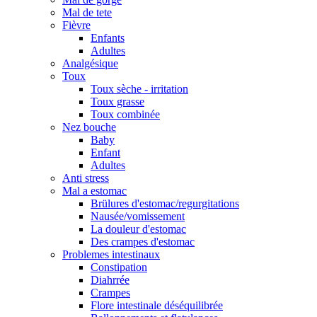
Mal de tete
Fièvre
Enfants
Adultes
Analgésique
Toux
Toux sèche - irritation
Toux grasse
Toux combinée
Nez bouche
Baby
Enfant
Adultes
Anti stress
Mal a estomac
Brülures d'estomac/regurgitations
Nausée/vomissement
La douleur d'estomac
Des crampes d'estomac
Problemes intestinaux
Constipation
Diahrrée
Crampes
Flore intestinale déséquilibrée