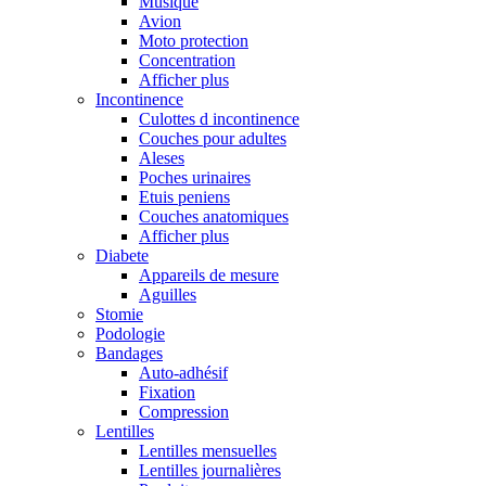
Musique
Avion
Moto protection
Concentration
Afficher plus
Incontinence
Culottes d incontinence
Couches pour adultes
Aleses
Poches urinaires
Etuis peniens
Couches anatomiques
Afficher plus
Diabete
Appareils de mesure
Aguilles
Stomie
Podologie
Bandages
Auto-adhésif
Fixation
Compression
Lentilles
Lentilles mensuelles
Lentilles journalières