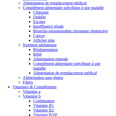
Alimentation de remplacement médical
Complément alimentaire spécifique à une maladie
Chirurgie
Diabête
Escarre
Insuffisance rénale
Broncho-pneumopathie chronique obstructive
Cancer
Afficher plus
Nutrition pédiatrique
Réalimentation
Bébé
Alimentation enterale
Complément alimentaire spécifique à une
maladie
Alimentation de remplacement médical
Alimentation sans gluten
Fibres
Vitamines & Compléments
Vitamine a
Vitamine b
Combination
Vitamine B1
Vitamine B2
Vitamine B3/P