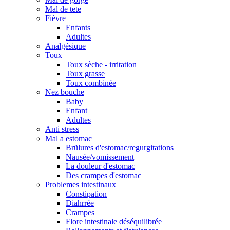
Mal de tete
Fièvre
Enfants
Adultes
Analgésique
Toux
Toux sèche - irritation
Toux grasse
Toux combinée
Nez bouche
Baby
Enfant
Adultes
Anti stress
Mal a estomac
Brülures d'estomac/regurgitations
Nausée/vomissement
La douleur d'estomac
Des crampes d'estomac
Problemes intestinaux
Constipation
Diahrrée
Crampes
Flore intestinale déséquilibrée