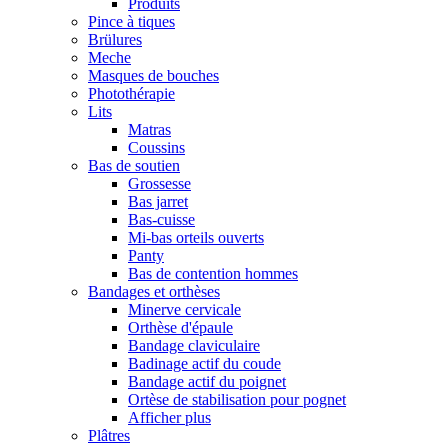
Produits
Pince à tiques
Brülures
Meche
Masques de bouches
Photothérapie
Lits
Matras
Coussins
Bas de soutien
Grossesse
Bas jarret
Bas-cuisse
Mi-bas orteils ouverts
Panty
Bas de contention hommes
Bandages et orthèses
Minerve cervicale
Orthèse d'épaule
Bandage claviculaire
Badinage actif du coude
Bandage actif du poignet
Ortèse de stabilisation pour pognet
Afficher plus
Plâtres