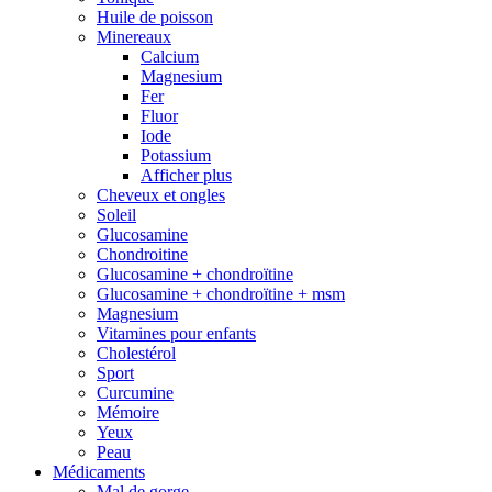
Huile de poisson
Minereaux
Calcium
Magnesium
Fer
Fluor
Iode
Potassium
Afficher plus
Cheveux et ongles
Soleil
Glucosamine
Chondroitine
Glucosamine + chondroïtine
Glucosamine + chondroïtine + msm
Magnesium
Vitamines pour enfants
Cholestérol
Sport
Curcumine
Mémoire
Yeux
Peau
Médicaments
Mal de gorge