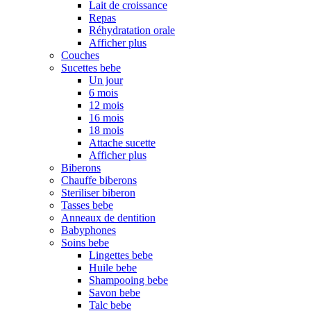
Lait de croissance
Repas
Réhydratation orale
Afficher plus
Couches
Sucettes bebe
Un jour
6 mois
12 mois
16 mois
18 mois
Attache sucette
Afficher plus
Biberons
Chauffe biberons
Steriliser biberon
Tasses bebe
Anneaux de dentition
Babyphones
Soins bebe
Lingettes bebe
Huile bebe
Shampooing bebe
Savon bebe
Talc bebe