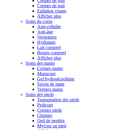
Cremes de jour
Cremes de nuit
Epilation visage
Afficher plus
Soins du corps
Anti-cellulite
Anti-âge
Vergetures
Hydratant
Lait corporel
Beurre corporel
Afficher plus
Soins des mains
Cremes mains
Manucure
Gel hydroalcoolique
Savon de main
Verrues mains
Soins des pieds
Transpiration des pieds
Pedicure
Cremes pieds
Cloques
Oeil de perdrix
Mycose au pied