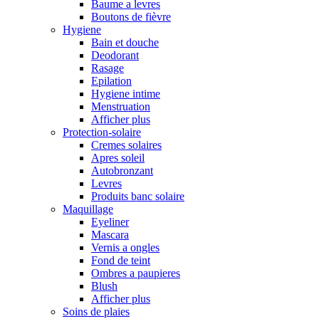
Baume a levres
Boutons de fièvre
Hygiene
Bain et douche
Deodorant
Rasage
Epilation
Hygiene intime
Menstruation
Afficher plus
Protection-solaire
Cremes solaires
Apres soleil
Autobronzant
Levres
Produits banc solaire
Maquillage
Eyeliner
Mascara
Vernis a ongles
Fond de teint
Ombres a paupieres
Blush
Afficher plus
Soins de plaies