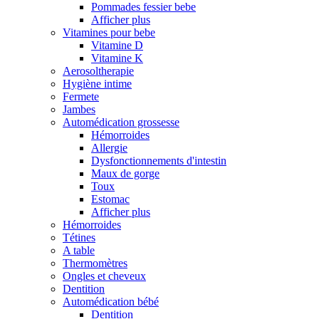
Pommades fessier bebe
Afficher plus
Vitamines pour bebe
Vitamine D
Vitamine K
Aerosoltherapie
Hygiène intime
Fermete
Jambes
Automédication grossesse
Hémorroides
Allergie
Dysfonctionnements d'intestin
Maux de gorge
Toux
Estomac
Afficher plus
Hémorroides
Tétines
A table
Thermomètres
Ongles et cheveux
Dentition
Automédication bébé
Dentition