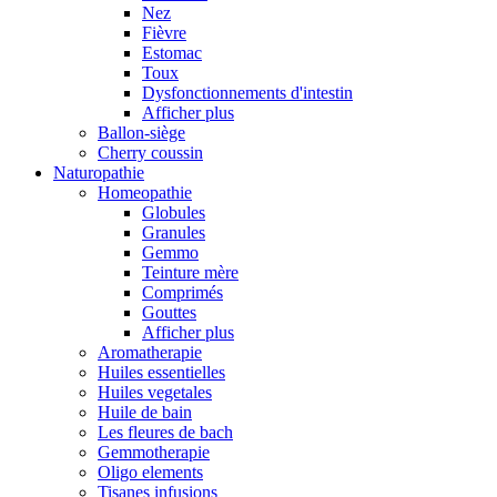
Nez
Fièvre
Estomac
Toux
Dysfonctionnements d'intestin
Afficher plus
Ballon-siège
Cherry coussin
Naturopathie
Homeopathie
Globules
Granules
Gemmo
Teinture mère
Comprimés
Gouttes
Afficher plus
Aromatherapie
Huiles essentielles
Huiles vegetales
Huile de bain
Les fleures de bach
Gemmotherapie
Oligo elements
Tisanes infusions