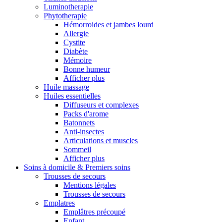
Luminotherapie
Phytotherapie
Hémorroides et jambes lourd
Allergie
Cystite
Diabète
Mémoire
Bonne humeur
Afficher plus
Huile massage
Huiles essentielles
Diffuseurs et complexes
Packs d'arome
Batonnets
Anti-insectes
Articulations et muscles
Sommeil
Afficher plus
Soins à domicile & Premiers soins
Trousses de secours
Mentions légales
Trousses de secours
Emplatres
Emplâtres précoupé
Enfant