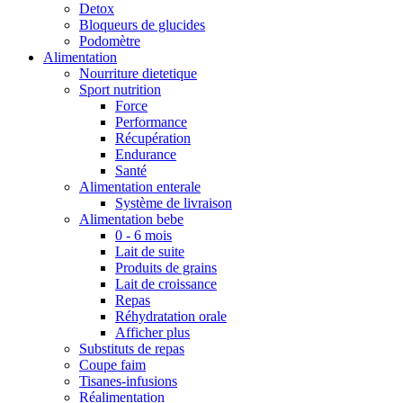
Detox
Bloqueurs de glucides
Podomètre
Alimentation
Nourriture dietetique
Sport nutrition
Force
Performance
Récupération
Endurance
Santé
Alimentation enterale
Système de livraison
Alimentation bebe
0 - 6 mois
Lait de suite
Produits de grains
Lait de croissance
Repas
Réhydratation orale
Afficher plus
Substituts de repas
Coupe faim
Tisanes-infusions
Réalimentation