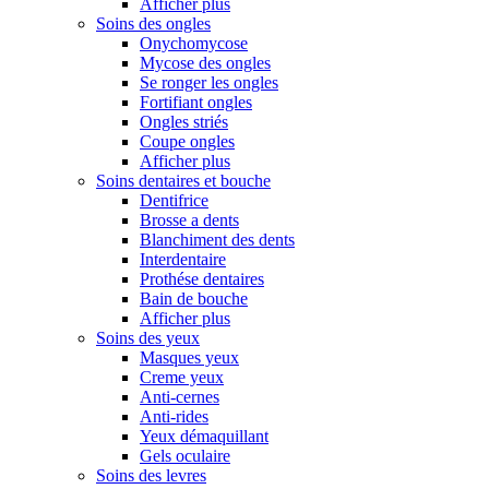
Afficher plus
Soins des ongles
Onychomycose
Mycose des ongles
Se ronger les ongles
Fortifiant ongles
Ongles striés
Coupe ongles
Afficher plus
Soins dentaires et bouche
Dentifrice
Brosse a dents
Blanchiment des dents
Interdentaire
Prothése dentaires
Bain de bouche
Afficher plus
Soins des yeux
Masques yeux
Creme yeux
Anti-cernes
Anti-rides
Yeux démaquillant
Gels oculaire
Soins des levres