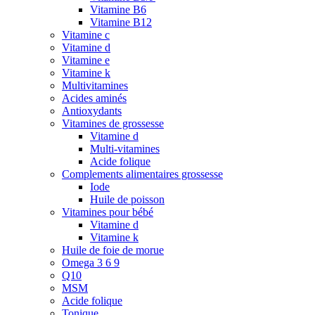
Vitamine B6
Vitamine B12
Vitamine c
Vitamine d
Vitamine e
Vitamine k
Multivitamines
Acides aminés
Antioxydants
Vitamines de grossesse
Vitamine d
Multi-vitamines
Acide folique
Complements alimentaires grossesse
Iode
Huile de poisson
Vitamines pour bébé
Vitamine d
Vitamine k
Huile de foie de morue
Omega 3 6 9
Q10
MSM
Acide folique
Tonique