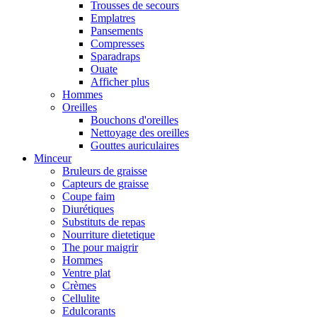
Trousses de secours
Emplatres
Pansements
Compresses
Sparadraps
Ouate
Afficher plus
Hommes
Oreilles
Bouchons d'oreilles
Nettoyage des oreilles
Gouttes auriculaires
Minceur
Bruleurs de graisse
Capteurs de graisse
Coupe faim
Diurétiques
Substituts de repas
Nourriture dietetique
The pour maigrir
Hommes
Ventre plat
Crèmes
Cellulite
Edulcorants