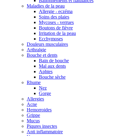
Ballonnements et flatulances
Maladies de la peau
Allergie - eczéma
Soins des plaies
Mycoses - verrues
Boutons de fièvre
Irritation de la peau
Ecchymoses
Douleurs musculaires
Arthralgie
Bouche et dents
Bain de bouche
Mal aux dents
Aphtes
Bouche sèche
Rhume
Nez
Gorge
Allergies
Acne
Hemorroides
Grippe
Mucus
Piqures insectes
Anti inflammatoire