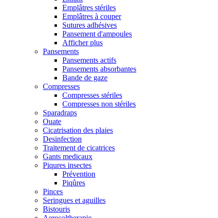
Emplâtres stériles
Emplâtres à couper
Sutures adhésives
Pansement d'ampoules
Afficher plus
Pansements
Pansements actifs
Pansements absorbantes
Bande de gaze
Compresses
Compresses stériles
Compresses non stériles
Sparadraps
Ouate
Cicatrisation des plaies
Desinfection
Traitement de cicatrices
Gants medicaux
Piqures insectes
Prévention
Piqûres
Pinces
Seringues et aguilles
Bistouris
Aerosoltherapie