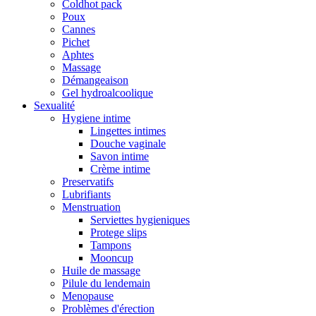
Coldhot pack
Poux
Cannes
Pichet
Aphtes
Massage
Démangeaison
Gel hydroalcoolique
Sexualité
Hygiene intime
Lingettes intimes
Douche vaginale
Savon intime
Crème intime
Preservatifs
Lubrifiants
Menstruation
Serviettes hygieniques
Protege slips
Tampons
Mooncup
Huile de massage
Pilule du lendemain
Menopause
Problèmes d'érection