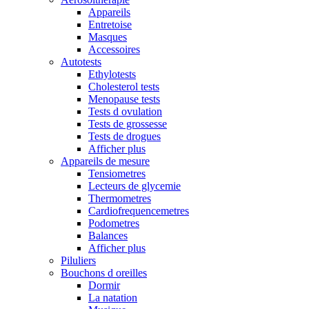
Appareils
Entretoise
Masques
Accessoires
Autotests
Ethylotests
Cholesterol tests
Menopause tests
Tests d ovulation
Tests de grossesse
Tests de drogues
Afficher plus
Appareils de mesure
Tensiometres
Lecteurs de glycemie
Thermometres
Cardiofrequencemetres
Podometres
Balances
Afficher plus
Piluliers
Bouchons d oreilles
Dormir
La natation