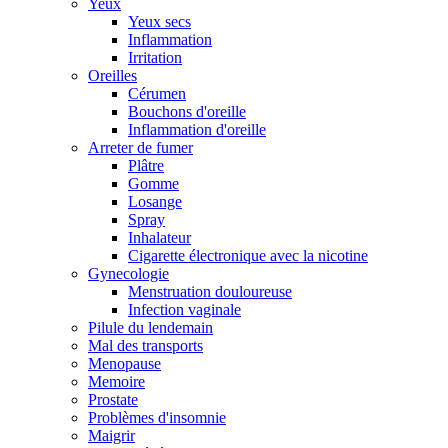
Yeux
Yeux secs
Inflammation
Irritation
Oreilles
Cérumen
Bouchons d'oreille
Inflammation d'oreille
Arreter de fumer
Plâtre
Gomme
Losange
Spray
Inhalateur
Cigarette électronique avec la nicotine
Gynecologie
Menstruation douloureuse
Infection vaginale
Pilule du lendemain
Mal des transports
Menopause
Memoire
Prostate
Problèmes d'insomnie
Maigrir