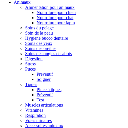
Animaux
Alimentation pour animaux
Nourriture pour chien
Nourriture pour chat
Nourriture pour lapin
Soins du pelage
Soin de la peau
Hygiene bucco dentaire
Soins des yeux
Soins des oreilles
Soins des ongles et sabots
Digestion
Stress
Puces
Préventif
Soigner
Tiques
Pince à tiques
Préventif
Test
Muscles articulations
Vitamines
Respiration
Voies urinaires
Accessoires animaux