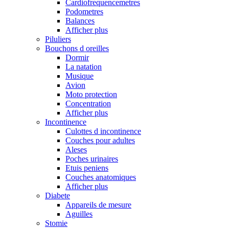
Cardiofrequencemetres
Podometres
Balances
Afficher plus
Piluliers
Bouchons d oreilles
Dormir
La natation
Musique
Avion
Moto protection
Concentration
Afficher plus
Incontinence
Culottes d incontinence
Couches pour adultes
Aleses
Poches urinaires
Etuis peniens
Couches anatomiques
Afficher plus
Diabete
Appareils de mesure
Aguilles
Stomie