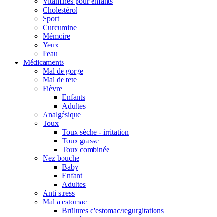
Vitamines pour enfants
Cholestérol
Sport
Curcumine
Mémoire
Yeux
Peau
Médicaments
Mal de gorge
Mal de tete
Fièvre
Enfants
Adultes
Analgésique
Toux
Toux sèche - irritation
Toux grasse
Toux combinée
Nez bouche
Baby
Enfant
Adultes
Anti stress
Mal a estomac
Brülures d'estomac/regurgitations