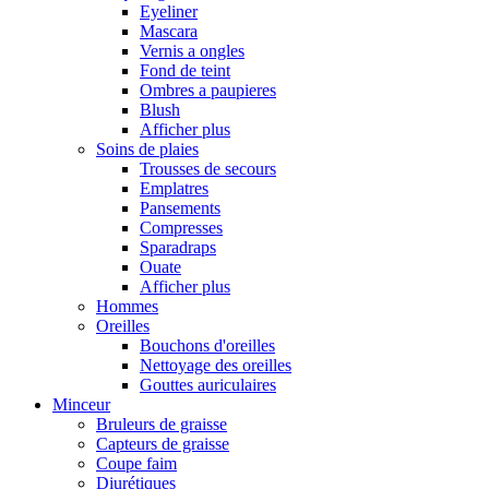
Eyeliner
Mascara
Vernis a ongles
Fond de teint
Ombres a paupieres
Blush
Afficher plus
Soins de plaies
Trousses de secours
Emplatres
Pansements
Compresses
Sparadraps
Ouate
Afficher plus
Hommes
Oreilles
Bouchons d'oreilles
Nettoyage des oreilles
Gouttes auriculaires
Minceur
Bruleurs de graisse
Capteurs de graisse
Coupe faim
Diurétiques