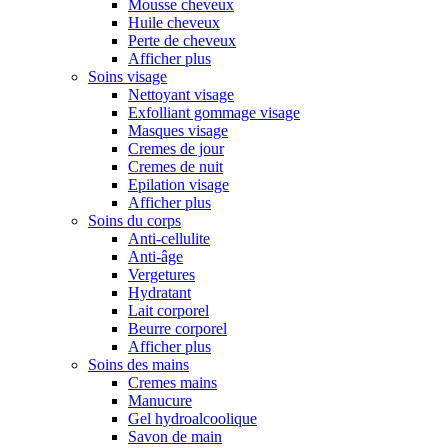
Mousse cheveux
Huile cheveux
Perte de cheveux
Afficher plus
Soins visage
Nettoyant visage
Exfolliant gommage visage
Masques visage
Cremes de jour
Cremes de nuit
Epilation visage
Afficher plus
Soins du corps
Anti-cellulite
Anti-âge
Vergetures
Hydratant
Lait corporel
Beurre corporel
Afficher plus
Soins des mains
Cremes mains
Manucure
Gel hydroalcoolique
Savon de main