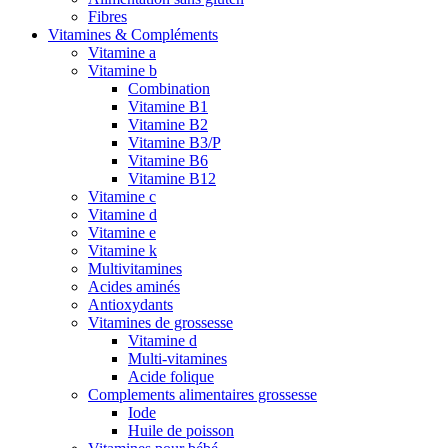
Fibres
Vitamines & Compléments
Vitamine a
Vitamine b
Combination
Vitamine B1
Vitamine B2
Vitamine B3/P
Vitamine B6
Vitamine B12
Vitamine c
Vitamine d
Vitamine e
Vitamine k
Multivitamines
Acides aminés
Antioxydants
Vitamines de grossesse
Vitamine d
Multi-vitamines
Acide folique
Complements alimentaires grossesse
Iode
Huile de poisson