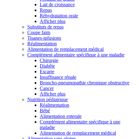
Lait de croissance
Repas
Réhydratation orale
Afficher plus
Substituts de repas
Coupe faim
Tisanes-infusions
Réalimentation
Alimentation de remplacement médical
Complément alimentaire spécifique à une maladie
Chirurgie
Diabête
Escarre
Insuffisance rénale
Broncho-pneumopathie chronique obstructive
Cancer
Afficher plus
Nutrition pédiatrique
Réalimentation
Bébé
Alimentation enterale
Complément alimentaire spécifique à une
maladie
Alimentation de remplacement médical
Alimentation sans gluten