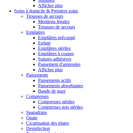
Sommeil
Afficher plus
Soins à domicile & Premiers soins
Trousses de secours
Mentions légales
Trousses de secours
Emplatres
Emplâtres précoupé
Enfant
Emplâtres stériles
Emplâtres à couper
Sutures adhésives
Pansement d'ampoules
Afficher plus
Pansements
Pansements actifs
Pansements absorbantes
Bande de gaze
Compresses
Compresses stériles
Compresses non stériles
Sparadraps
Ouate
Cicatrisation des plaies
Desinfection