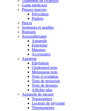
Traitement de cicatrices
Gants medicaux
Piqures insectes
Prévention
Piqûres
Pinces
Seringues et aguilles
Bistouris
Aerosoltherapie
Appareils
Entretoise
Masques
Accessoires
Autotests
Ethylotests
Cholesterol tests
Menopause tests
Tests d ovulation
Tests de grossesse
Tests de drogues
Afficher plus
Appareils de mesure
Tensiometres
Lecteurs de glycemie
Thermometres