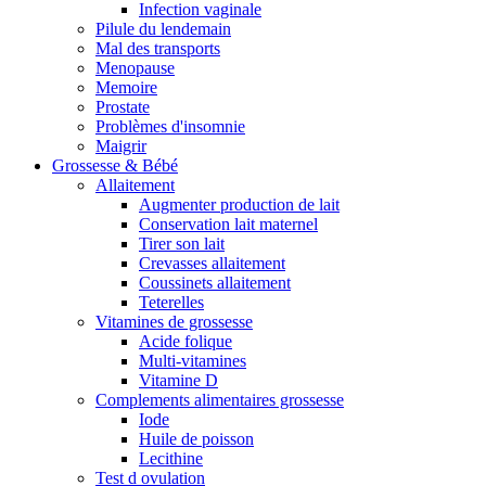
Infection vaginale
Pilule du lendemain
Mal des transports
Menopause
Memoire
Prostate
Problèmes d'insomnie
Maigrir
Grossesse & Bébé
Allaitement
Augmenter production de lait
Conservation lait maternel
Tirer son lait
Crevasses allaitement
Coussinets allaitement
Teterelles
Vitamines de grossesse
Acide folique
Multi-vitamines
Vitamine D
Complements alimentaires grossesse
Iode
Huile de poisson
Lecithine
Test d ovulation