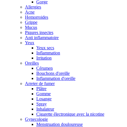
Gorge
Allergies
Acne
Hemorroides
Grippe
Mucus
Piqures insectes
Anti inflammatoire
Yeux
Yeux secs
Inflammation
Irritation
Oreilles
Cérumen
Bouchons d'oreille
Inflammation d'oreille
Arreter de fumer
Plâtre
Gomme
Losange
Spray
Inhalateur
Cigarette électronique avec la nicotine
Gynecologie
Menstruation douloureuse