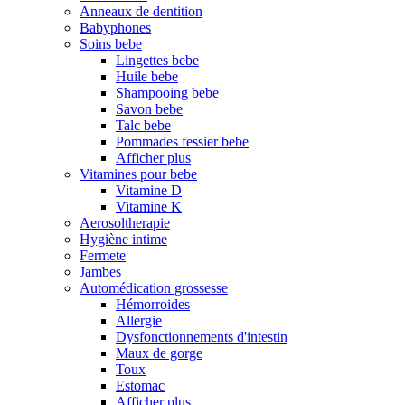
Anneaux de dentition
Babyphones
Soins bebe
Lingettes bebe
Huile bebe
Shampooing bebe
Savon bebe
Talc bebe
Pommades fessier bebe
Afficher plus
Vitamines pour bebe
Vitamine D
Vitamine K
Aerosoltherapie
Hygiène intime
Fermete
Jambes
Automédication grossesse
Hémorroides
Allergie
Dysfonctionnements d'intestin
Maux de gorge
Toux
Estomac
Afficher plus