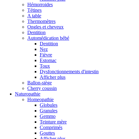
Hémorroides
Tétines
A table
Thermomètres
Ongles et cheveux
Dentition
Automédication bébé
Dentition
Nez
Fièvre
Estomac
Toux
Dysfonctionnements d'intestin
Afficher plus
Ballon-siège
Cherry coussin
Naturopathie
Homeopathie
Globules
Granules
Gemmo
Teinture mère
Comprimés
Gouttes
Afficher plus