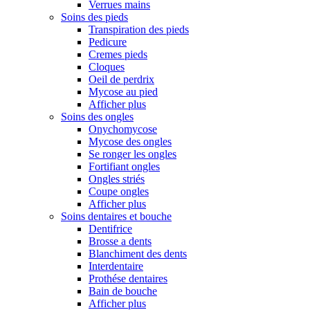
Verrues mains
Soins des pieds
Transpiration des pieds
Pedicure
Cremes pieds
Cloques
Oeil de perdrix
Mycose au pied
Afficher plus
Soins des ongles
Onychomycose
Mycose des ongles
Se ronger les ongles
Fortifiant ongles
Ongles striés
Coupe ongles
Afficher plus
Soins dentaires et bouche
Dentifrice
Brosse a dents
Blanchiment des dents
Interdentaire
Prothése dentaires
Bain de bouche
Afficher plus