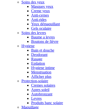
Soins des yeux
Masques yeux
Creme yeux
Anti-cernes
Anti-rides
Yeux démaquillant
Gels oculaire
Soins des levres
Baume a levres
Boutons de fièvre
Hygiene
Bain et douche
Deodorant
Rasage
Epilation
Hygiene intime
Menstruation
Afficher plus
Protection-solaire
Cremes solaires
Apres soleil
Autobronzant
Levres
Produits banc solaire
Maquillage