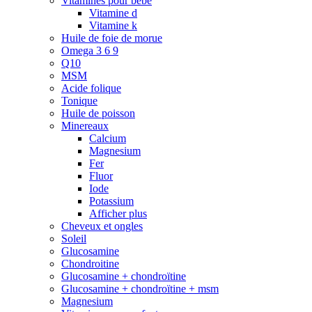
Vitamines pour bébé
Vitamine d
Vitamine k
Huile de foie de morue
Omega 3 6 9
Q10
MSM
Acide folique
Tonique
Huile de poisson
Minereaux
Calcium
Magnesium
Fer
Fluor
Iode
Potassium
Afficher plus
Cheveux et ongles
Soleil
Glucosamine
Chondroitine
Glucosamine + chondroïtine
Glucosamine + chondroïtine + msm
Magnesium