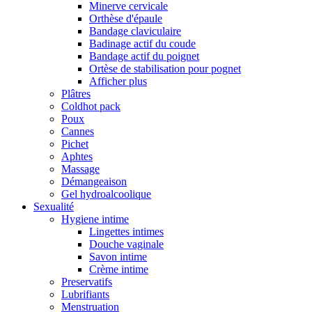
Minerve cervicale
Orthèse d'épaule
Bandage claviculaire
Badinage actif du coude
Bandage actif du poignet
Ortèse de stabilisation pour pognet
Afficher plus
Plâtres
Coldhot pack
Poux
Cannes
Pichet
Aphtes
Massage
Démangeaison
Gel hydroalcoolique
Sexualité
Hygiene intime
Lingettes intimes
Douche vaginale
Savon intime
Crème intime
Preservatifs
Lubrifiants
Menstruation