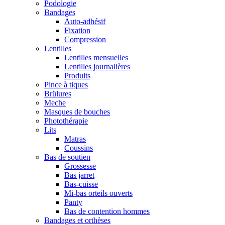
Podologie
Bandages
Auto-adhésif
Fixation
Compression
Lentilles
Lentilles mensuelles
Lentilles journalières
Produits
Pince à tiques
Brülures
Meche
Masques de bouches
Photothérapie
Lits
Matras
Coussins
Bas de soutien
Grossesse
Bas jarret
Bas-cuisse
Mi-bas orteils ouverts
Panty
Bas de contention hommes
Bandages et orthèses