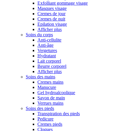
Exfolliant gommage visage
Masques visage
Cremes de jour
Cremes de nuit
Epilation visage
Afficher plus
Soins du corps
Anti-cellulite
Anti-âge
Vergetures
Hydratant
Lait corporel
Beurre corporel
Afficher plus
Soins des mains
Cremes mains
Manucure
Gel hydroalcoolique
Savon de main
Verrues mains
Soins des pieds
Transpiration des pieds
Pedicure
Cremes pieds
Cloques