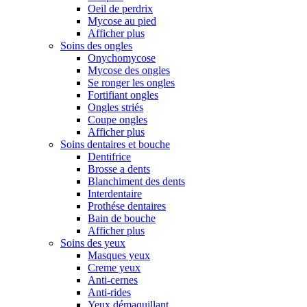
Oeil de perdrix
Mycose au pied
Afficher plus
Soins des ongles
Onychomycose
Mycose des ongles
Se ronger les ongles
Fortifiant ongles
Ongles striés
Coupe ongles
Afficher plus
Soins dentaires et bouche
Dentifrice
Brosse a dents
Blanchiment des dents
Interdentaire
Prothése dentaires
Bain de bouche
Afficher plus
Soins des yeux
Masques yeux
Creme yeux
Anti-cernes
Anti-rides
Yeux démaquillant