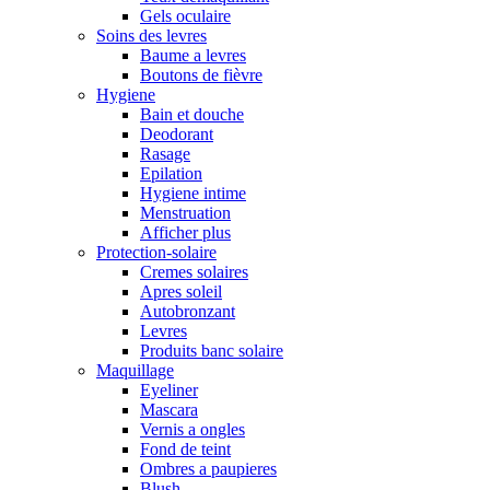
Gels oculaire
Soins des levres
Baume a levres
Boutons de fièvre
Hygiene
Bain et douche
Deodorant
Rasage
Epilation
Hygiene intime
Menstruation
Afficher plus
Protection-solaire
Cremes solaires
Apres soleil
Autobronzant
Levres
Produits banc solaire
Maquillage
Eyeliner
Mascara
Vernis a ongles
Fond de teint
Ombres a paupieres
Blush