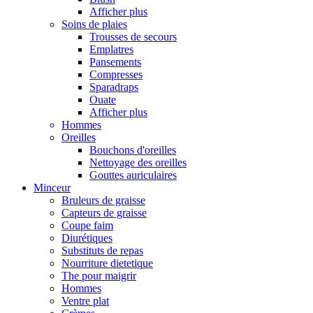
Afficher plus
Soins de plaies
Trousses de secours
Emplatres
Pansements
Compresses
Sparadraps
Ouate
Afficher plus
Hommes
Oreilles
Bouchons d'oreilles
Nettoyage des oreilles
Gouttes auriculaires
Minceur
Bruleurs de graisse
Capteurs de graisse
Coupe faim
Diurétiques
Substituts de repas
Nourriture dietetique
The pour maigrir
Hommes
Ventre plat