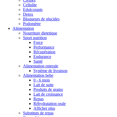
Crèmes
Cellulite
Edulcorants
Detox
Bloqueurs de glucides
Podomètre
Alimentation
Nourriture dietetique
Sport nutrition
Force
Performance
Récupération
Endurance
Santé
Alimentation enterale
Système de livraison
Alimentation bebe
0 - 6 mois
Lait de suite
Produits de grains
Lait de croissance
Repas
Réhydratation orale
Afficher plus
Substituts de repas