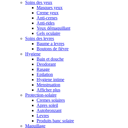
Soins des yeux
Masques yeux
Creme yeux
Anti-cernes
Anti-rides
Yeux démaquillant
Gels oculaire
Soins des levres
Baume a levres
Boutons de fièvre
Hygiene
Bain et douche
Deodorant
Rasage
Epilation
Hygiene intime
Menstruation
Afficher plus
Protection-solaire
Cremes solaires
Apres soleil
Autobronzant
Levres
Produits banc solaire
Maquillage