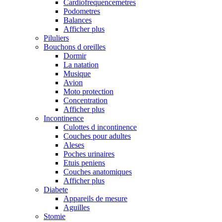
Cardiofrequencemetres
Podometres
Balances
Afficher plus
Piluliers
Bouchons d oreilles
Dormir
La natation
Musique
Avion
Moto protection
Concentration
Afficher plus
Incontinence
Culottes d incontinence
Couches pour adultes
Aleses
Poches urinaires
Etuis peniens
Couches anatomiques
Afficher plus
Diabete
Appareils de mesure
Aguilles
Stomie