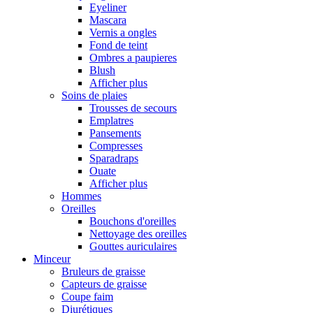
Eyeliner
Mascara
Vernis a ongles
Fond de teint
Ombres a paupieres
Blush
Afficher plus
Soins de plaies
Trousses de secours
Emplatres
Pansements
Compresses
Sparadraps
Ouate
Afficher plus
Hommes
Oreilles
Bouchons d'oreilles
Nettoyage des oreilles
Gouttes auriculaires
Minceur
Bruleurs de graisse
Capteurs de graisse
Coupe faim
Diurétiques