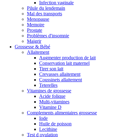
Infection vaginale
Pilule du lendemain
Mal des transports
Menopause
Memoire
Prostate
Problèmes d'insomnie
Maigrir
Grossesse & Bébé
Allaitement
Augmenter production de lait
Conservation lait maternel
Tirer son lait
Crevasses allaitement
Coussinets allaitement
Teterelles
Vitamines de grossesse
Acide folique
Multi-vitamines
Vitamine D
Complements alimentaires grossesse
Iode
Huile de poisson
Lecithine
Test d ovulation