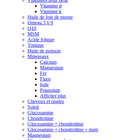
Vitamines pour bébé
Vitamine d
Vitamine k
Huile de foie de morue
Omega 3 6 9
Q10
MSM
Acide folique
Tonique
Huile de poisson
Minereaux
Calcium
Magnesium
Fer
Fluor
Iode
Potassium
Afficher plus
Cheveux et ongles
Soleil
Glucosamine
Chondroitine
Glucosamine + chondroïtine
Glucosamine + chondroïtine + msm
Magnesium