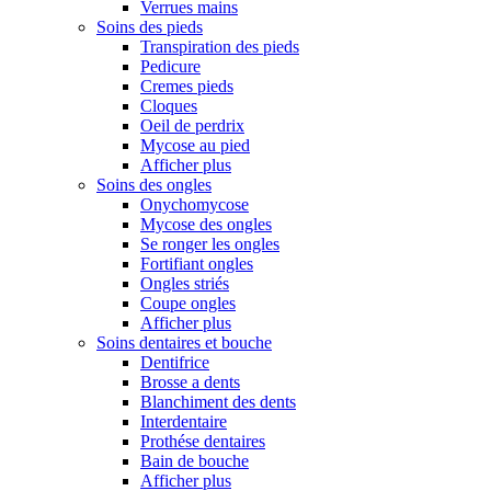
Verrues mains
Soins des pieds
Transpiration des pieds
Pedicure
Cremes pieds
Cloques
Oeil de perdrix
Mycose au pied
Afficher plus
Soins des ongles
Onychomycose
Mycose des ongles
Se ronger les ongles
Fortifiant ongles
Ongles striés
Coupe ongles
Afficher plus
Soins dentaires et bouche
Dentifrice
Brosse a dents
Blanchiment des dents
Interdentaire
Prothése dentaires
Bain de bouche
Afficher plus