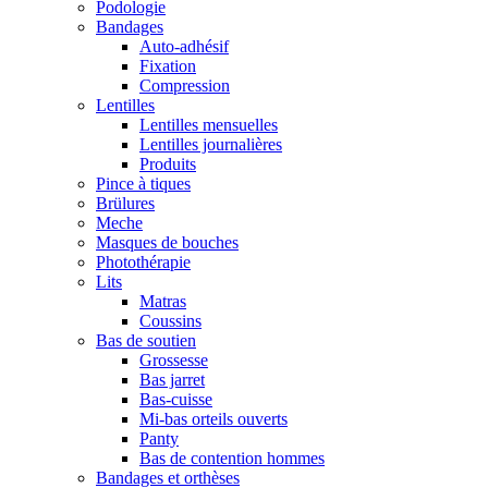
Podologie
Bandages
Auto-adhésif
Fixation
Compression
Lentilles
Lentilles mensuelles
Lentilles journalières
Produits
Pince à tiques
Brülures
Meche
Masques de bouches
Photothérapie
Lits
Matras
Coussins
Bas de soutien
Grossesse
Bas jarret
Bas-cuisse
Mi-bas orteils ouverts
Panty
Bas de contention hommes
Bandages et orthèses