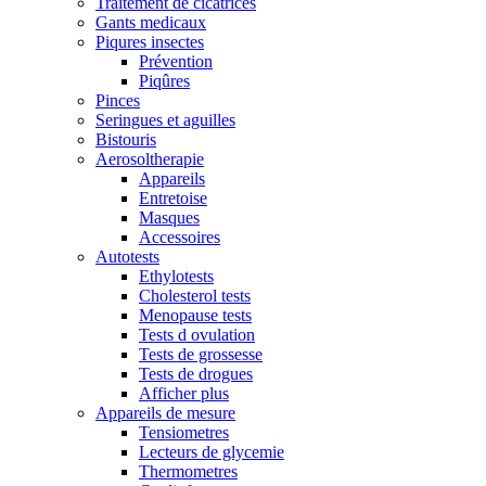
Traitement de cicatrices
Gants medicaux
Piqures insectes
Prévention
Piqûres
Pinces
Seringues et aguilles
Bistouris
Aerosoltherapie
Appareils
Entretoise
Masques
Accessoires
Autotests
Ethylotests
Cholesterol tests
Menopause tests
Tests d ovulation
Tests de grossesse
Tests de drogues
Afficher plus
Appareils de mesure
Tensiometres
Lecteurs de glycemie
Thermometres