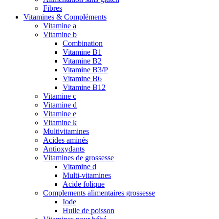
Fibres
Vitamines & Compléments
Vitamine a
Vitamine b
Combination
Vitamine B1
Vitamine B2
Vitamine B3/P
Vitamine B6
Vitamine B12
Vitamine c
Vitamine d
Vitamine e
Vitamine k
Multivitamines
Acides aminés
Antioxydants
Vitamines de grossesse
Vitamine d
Multi-vitamines
Acide folique
Complements alimentaires grossesse
Iode
Huile de poisson