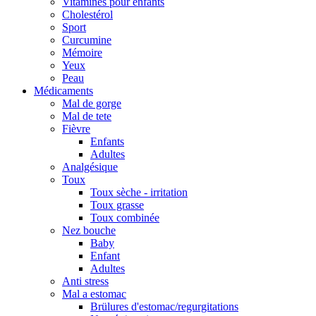
Vitamines pour enfants
Cholestérol
Sport
Curcumine
Mémoire
Yeux
Peau
Médicaments
Mal de gorge
Mal de tete
Fièvre
Enfants
Adultes
Analgésique
Toux
Toux sèche - irritation
Toux grasse
Toux combinée
Nez bouche
Baby
Enfant
Adultes
Anti stress
Mal a estomac
Brülures d'estomac/regurgitations