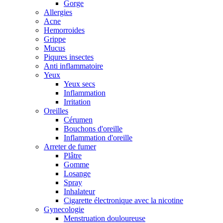
Gorge
Allergies
Acne
Hemorroides
Grippe
Mucus
Piqures insectes
Anti inflammatoire
Yeux
Yeux secs
Inflammation
Irritation
Oreilles
Cérumen
Bouchons d'oreille
Inflammation d'oreille
Arreter de fumer
Plâtre
Gomme
Losange
Spray
Inhalateur
Cigarette électronique avec la nicotine
Gynecologie
Menstruation douloureuse