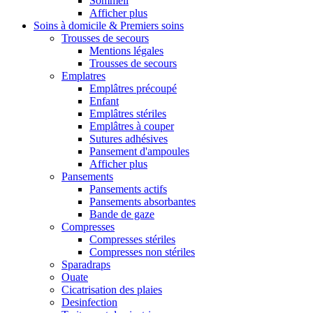
Sommeil
Afficher plus
Soins à domicile & Premiers soins
Trousses de secours
Mentions légales
Trousses de secours
Emplatres
Emplâtres précoupé
Enfant
Emplâtres stériles
Emplâtres à couper
Sutures adhésives
Pansement d'ampoules
Afficher plus
Pansements
Pansements actifs
Pansements absorbantes
Bande de gaze
Compresses
Compresses stériles
Compresses non stériles
Sparadraps
Ouate
Cicatrisation des plaies
Desinfection