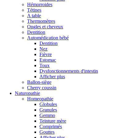
Hémorroides
Tétines
A table
Thermomètres
Ongles et cheveux
Dentition
Automédication bébé
Dentition
Nez
Fièvre
Estomac
Toux
Dysfonctionnements d'intestin
Afficher plus
Ballon-siège
Cherry coussin
Naturopathie
Homeopathie
Globules
Granules
Gemmo
Teinture mère
Comprimés
Gouttes
Afficher plus