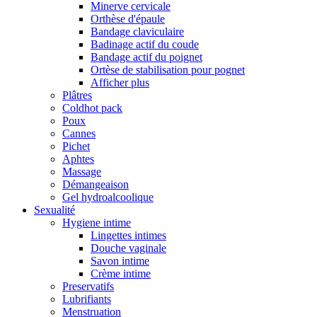
Minerve cervicale
Orthèse d'épaule
Bandage claviculaire
Badinage actif du coude
Bandage actif du poignet
Ortèse de stabilisation pour pognet
Afficher plus
Plâtres
Coldhot pack
Poux
Cannes
Pichet
Aphtes
Massage
Démangeaison
Gel hydroalcoolique
Sexualité
Hygiene intime
Lingettes intimes
Douche vaginale
Savon intime
Crème intime
Preservatifs
Lubrifiants
Menstruation