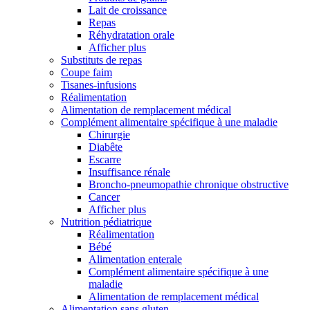
Lait de croissance
Repas
Réhydratation orale
Afficher plus
Substituts de repas
Coupe faim
Tisanes-infusions
Réalimentation
Alimentation de remplacement médical
Complément alimentaire spécifique à une maladie
Chirurgie
Diabête
Escarre
Insuffisance rénale
Broncho-pneumopathie chronique obstructive
Cancer
Afficher plus
Nutrition pédiatrique
Réalimentation
Bébé
Alimentation enterale
Complément alimentaire spécifique à une
maladie
Alimentation de remplacement médical
Alimentation sans gluten