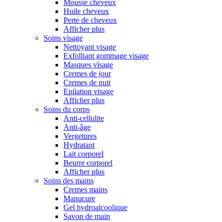
Mousse cheveux
Huile cheveux
Perte de cheveux
Afficher plus
Soins visage
Nettoyant visage
Exfolliant gommage visage
Masques visage
Cremes de jour
Cremes de nuit
Epilation visage
Afficher plus
Soins du corps
Anti-cellulite
Anti-âge
Vergetures
Hydratant
Lait corporel
Beurre corporel
Afficher plus
Soins des mains
Cremes mains
Manucure
Gel hydroalcoolique
Savon de main