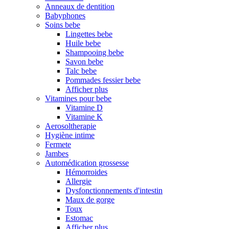
Anneaux de dentition
Babyphones
Soins bebe
Lingettes bebe
Huile bebe
Shampooing bebe
Savon bebe
Talc bebe
Pommades fessier bebe
Afficher plus
Vitamines pour bebe
Vitamine D
Vitamine K
Aerosoltherapie
Hygiène intime
Fermete
Jambes
Automédication grossesse
Hémorroides
Allergie
Dysfonctionnements d'intestin
Maux de gorge
Toux
Estomac
Afficher plus