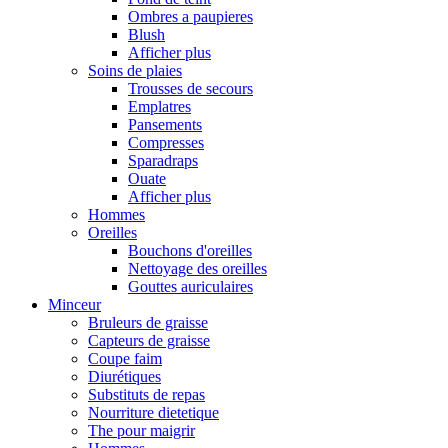
Ombres a paupieres
Blush
Afficher plus
Soins de plaies
Trousses de secours
Emplatres
Pansements
Compresses
Sparadraps
Ouate
Afficher plus
Hommes
Oreilles
Bouchons d'oreilles
Nettoyage des oreilles
Gouttes auriculaires
Minceur
Bruleurs de graisse
Capteurs de graisse
Coupe faim
Diurétiques
Substituts de repas
Nourriture dietetique
The pour maigrir