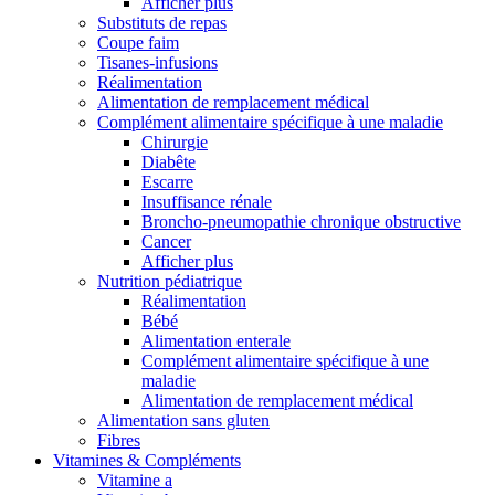
Afficher plus
Substituts de repas
Coupe faim
Tisanes-infusions
Réalimentation
Alimentation de remplacement médical
Complément alimentaire spécifique à une maladie
Chirurgie
Diabête
Escarre
Insuffisance rénale
Broncho-pneumopathie chronique obstructive
Cancer
Afficher plus
Nutrition pédiatrique
Réalimentation
Bébé
Alimentation enterale
Complément alimentaire spécifique à une
maladie
Alimentation de remplacement médical
Alimentation sans gluten
Fibres
Vitamines & Compléments
Vitamine a