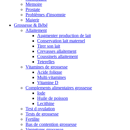
Memoire
Prostate
Problèmes d'insomnie
Maigrir
Grossesse & Bébé
Allaitement
Augmenter production de lait
Conservation lait maternel
Tirer son lait
Crevasses allaitement
Coussinets allaitement
Teterelles
Vitamines de grossesse
Acide folique
Multi-vitamines
Vitamine D
Complements alimentaires grossesse
Iode
Huile de poisson
Lecithine
Test d ovulation
Tests de grossesse
Fertilite
Bas de contention grossesse
Vergetures grossesse