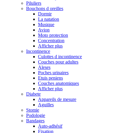
Piluliers
Bouchons d oreilles
Dormir
La natation
Musique
Avion
Moto protection
Concentration
Afficher plus
Incontinence
Culottes d incontinence
Couches pour adultes
Aleses
Poches urinaires
Etuis peniens
Couches anatomiques
Afficher plus
Diabete
Appareils de mesure
Aguilles
Stomie
Podologie
Bandages
Auto-adhésif
Fixation