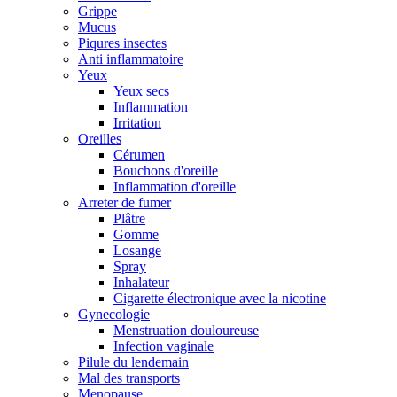
Grippe
Mucus
Piqures insectes
Anti inflammatoire
Yeux
Yeux secs
Inflammation
Irritation
Oreilles
Cérumen
Bouchons d'oreille
Inflammation d'oreille
Arreter de fumer
Plâtre
Gomme
Losange
Spray
Inhalateur
Cigarette électronique avec la nicotine
Gynecologie
Menstruation douloureuse
Infection vaginale
Pilule du lendemain
Mal des transports
Menopause