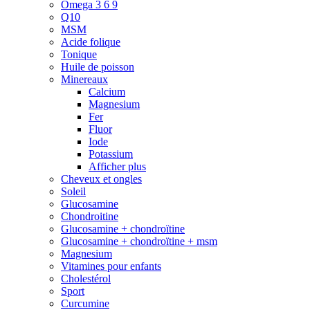
Omega 3 6 9
Q10
MSM
Acide folique
Tonique
Huile de poisson
Minereaux
Calcium
Magnesium
Fer
Fluor
Iode
Potassium
Afficher plus
Cheveux et ongles
Soleil
Glucosamine
Chondroitine
Glucosamine + chondroïtine
Glucosamine + chondroïtine + msm
Magnesium
Vitamines pour enfants
Cholestérol
Sport
Curcumine