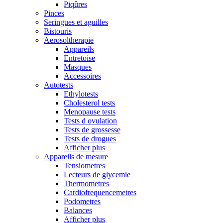
Piqûres
Pinces
Seringues et aguilles
Bistouris
Aerosoltherapie
Appareils
Entretoise
Masques
Accessoires
Autotests
Ethylotests
Cholesterol tests
Menopause tests
Tests d ovulation
Tests de grossesse
Tests de drogues
Afficher plus
Appareils de mesure
Tensiometres
Lecteurs de glycemie
Thermometres
Cardiofrequencemetres
Podometres
Balances
Afficher plus