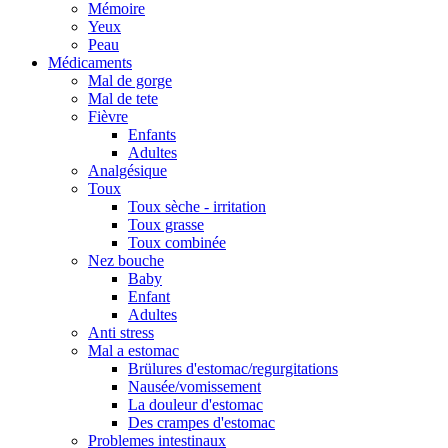
Mémoire
Yeux
Peau
Médicaments
Mal de gorge
Mal de tete
Fièvre
Enfants
Adultes
Analgésique
Toux
Toux sèche - irritation
Toux grasse
Toux combinée
Nez bouche
Baby
Enfant
Adultes
Anti stress
Mal a estomac
Brülures d'estomac/regurgitations
Nausée/vomissement
La douleur d'estomac
Des crampes d'estomac
Problemes intestinaux