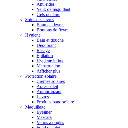
Anti-rides
Yeux démaquillant
Gels oculaire
Soins des levres
Baume a levres
Boutons de fièvre
Hygiene
Bain et douche
Deodorant
Rasage
Epilation
Hygiene intime
Menstruation
Afficher plus
Protection-solaire
Cremes solaires
Apres soleil
Autobronzant
Levres
Produits banc solaire
Maquillage
Eyeliner
Mascara
Vernis a ongles
Fond de teint