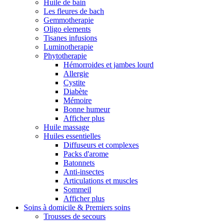
Huile de bain
Les fleures de bach
Gemmotherapie
Oligo elements
Tisanes infusions
Luminotherapie
Phytotherapie
Hémorroides et jambes lourd
Allergie
Cystite
Diabète
Mémoire
Bonne humeur
Afficher plus
Huile massage
Huiles essentielles
Diffuseurs et complexes
Packs d'arome
Batonnets
Anti-insectes
Articulations et muscles
Sommeil
Afficher plus
Soins à domicile & Premiers soins
Trousses de secours