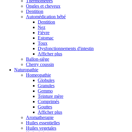
Thermomètres
Ongles et cheveux
Dentition
Automédication bébé
Dentition
Nez
Fièvre
Estomac
Toux
Dysfonctionnements d'intestin
Afficher plus
Ballon-siège
Cherry coussin
Naturopathie
Homeopathie
Globules
Granules
Gemmo
Teinture mère
Comprimés
Gouttes
Afficher plus
Aromatherapie
Huiles essentielles
Huiles vegetales