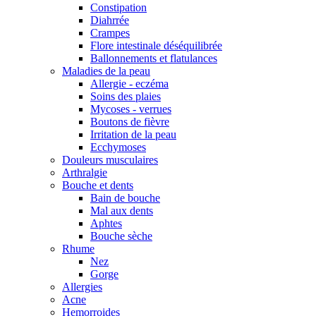
Constipation
Diahrrée
Crampes
Flore intestinale déséquilibrée
Ballonnements et flatulances
Maladies de la peau
Allergie - eczéma
Soins des plaies
Mycoses - verrues
Boutons de fièvre
Irritation de la peau
Ecchymoses
Douleurs musculaires
Arthralgie
Bouche et dents
Bain de bouche
Mal aux dents
Aphtes
Bouche sèche
Rhume
Nez
Gorge
Allergies
Acne
Hemorroides