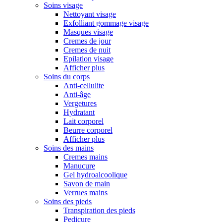
Soins visage
Nettoyant visage
Exfolliant gommage visage
Masques visage
Cremes de jour
Cremes de nuit
Epilation visage
Afficher plus
Soins du corps
Anti-cellulite
Anti-âge
Vergetures
Hydratant
Lait corporel
Beurre corporel
Afficher plus
Soins des mains
Cremes mains
Manucure
Gel hydroalcoolique
Savon de main
Verrues mains
Soins des pieds
Transpiration des pieds
Pedicure