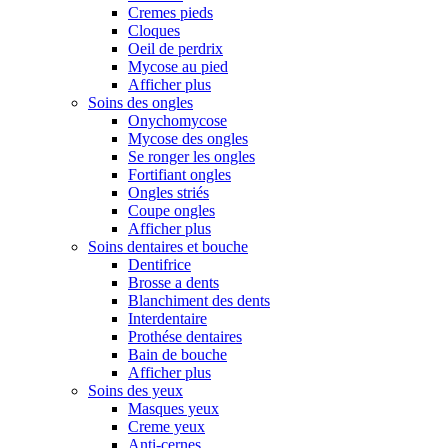
Cremes pieds
Cloques
Oeil de perdrix
Mycose au pied
Afficher plus
Soins des ongles
Onychomycose
Mycose des ongles
Se ronger les ongles
Fortifiant ongles
Ongles striés
Coupe ongles
Afficher plus
Soins dentaires et bouche
Dentifrice
Brosse a dents
Blanchiment des dents
Interdentaire
Prothése dentaires
Bain de bouche
Afficher plus
Soins des yeux
Masques yeux
Creme yeux
Anti-cernes