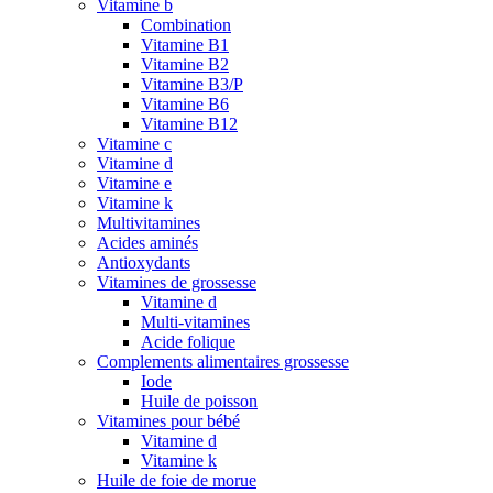
Vitamine b
Combination
Vitamine B1
Vitamine B2
Vitamine B3/P
Vitamine B6
Vitamine B12
Vitamine c
Vitamine d
Vitamine e
Vitamine k
Multivitamines
Acides aminés
Antioxydants
Vitamines de grossesse
Vitamine d
Multi-vitamines
Acide folique
Complements alimentaires grossesse
Iode
Huile de poisson
Vitamines pour bébé
Vitamine d
Vitamine k
Huile de foie de morue