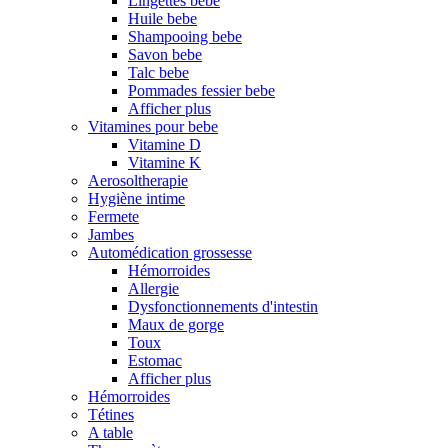
Lingettes bebe
Huile bebe
Shampooing bebe
Savon bebe
Talc bebe
Pommades fessier bebe
Afficher plus
Vitamines pour bebe
Vitamine D
Vitamine K
Aerosoltherapie
Hygiène intime
Fermete
Jambes
Automédication grossesse
Hémorroides
Allergie
Dysfonctionnements d'intestin
Maux de gorge
Toux
Estomac
Afficher plus
Hémorroides
Tétines
A table