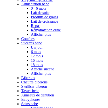
Alimentation bebe
0 - 6 mois
Lait de suite
Produits de grains
Lait de croissance
Repas
Réhydratation orale
Afficher plus
Couches
Sucettes bebe
Un jour
6 mois
12 mois
16 mois
18 mois
Attache sucette
Afficher plus
Biberons
Chauffe biberons
Steriliser biberon
Tasses bebe
Anneaux de dentition
Babyphones
Soins bebe