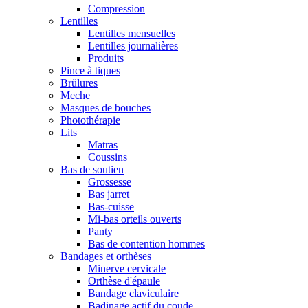
Compression
Lentilles
Lentilles mensuelles
Lentilles journalières
Produits
Pince à tiques
Brülures
Meche
Masques de bouches
Photothérapie
Lits
Matras
Coussins
Bas de soutien
Grossesse
Bas jarret
Bas-cuisse
Mi-bas orteils ouverts
Panty
Bas de contention hommes
Bandages et orthèses
Minerve cervicale
Orthèse d'épaule
Bandage claviculaire
Badinage actif du coude