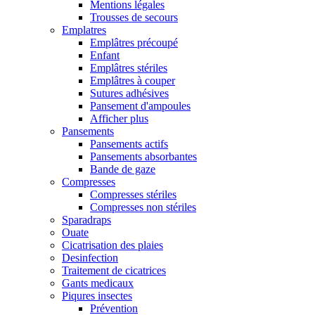
Mentions légales
Trousses de secours
Emplatres
Emplâtres précoupé
Enfant
Emplâtres stériles
Emplâtres à couper
Sutures adhésives
Pansement d'ampoules
Afficher plus
Pansements
Pansements actifs
Pansements absorbantes
Bande de gaze
Compresses
Compresses stériles
Compresses non stériles
Sparadraps
Ouate
Cicatrisation des plaies
Desinfection
Traitement de cicatrices
Gants medicaux
Piqures insectes
Prévention