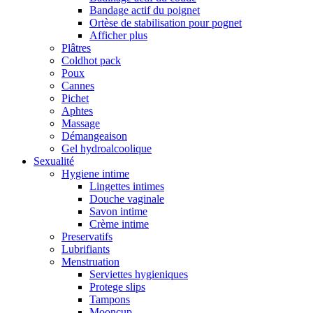
Bandage actif du poignet
Ortèse de stabilisation pour pognet
Afficher plus
Plâtres
Coldhot pack
Poux
Cannes
Pichet
Aphtes
Massage
Démangeaison
Gel hydroalcoolique
Sexualité
Hygiene intime
Lingettes intimes
Douche vaginale
Savon intime
Crème intime
Preservatifs
Lubrifiants
Menstruation
Serviettes hygieniques
Protege slips
Tampons
Mooncup