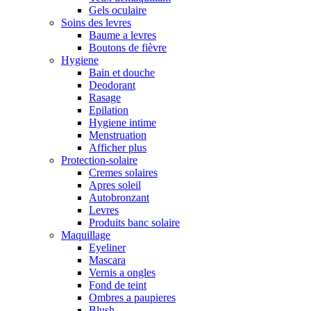
Gels oculaire
Soins des levres
Baume a levres
Boutons de fièvre
Hygiene
Bain et douche
Deodorant
Rasage
Epilation
Hygiene intime
Menstruation
Afficher plus
Protection-solaire
Cremes solaires
Apres soleil
Autobronzant
Levres
Produits banc solaire
Maquillage
Eyeliner
Mascara
Vernis a ongles
Fond de teint
Ombres a paupieres
Blush