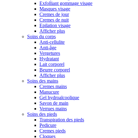
Exfolliant gommage visage
Masques visage
Cremes de jour
Cremes de nuit
Epilation visage
Afficher plus
Soins du corps
Anti-cellulite
Anti-âge
Vergetures
Hydratant
Lait corporel
Beurre corporel
Afficher plus
Soins des mains
Cremes mains
Manucure
Gel hydroalcoolique
Savon de main
Verrues mains
Soins des pieds
Transpiration des pieds
Pedicure
Cremes pieds
Cloques