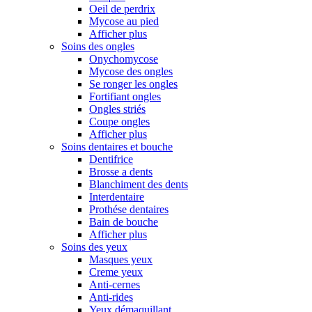
Oeil de perdrix
Mycose au pied
Afficher plus
Soins des ongles
Onychomycose
Mycose des ongles
Se ronger les ongles
Fortifiant ongles
Ongles striés
Coupe ongles
Afficher plus
Soins dentaires et bouche
Dentifrice
Brosse a dents
Blanchiment des dents
Interdentaire
Prothése dentaires
Bain de bouche
Afficher plus
Soins des yeux
Masques yeux
Creme yeux
Anti-cernes
Anti-rides
Yeux démaquillant