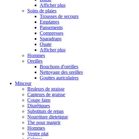
Afficher plus
Soins de plaies
Trousses de secours
Emplatres
Pansements
Compresses
Sparadraps
Ouate
Afficher plus
Hommes
Oreilles
Bouchons d'oreilles
Nettoyage des oreilles
Gouttes auriculaires
Minceur
Bruleurs de graisse
Capteurs de graisse
Coupe faim
Diurétiques
Substituts de repas
Nourriture dietetique
The pour maigrir
Hommes
Ventre plat