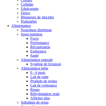
Crèmes
Cellulite
Edulcorants
Detox
Bloqueurs de glucides
Podomètre
Alimentation
Nourriture dietetique
Sport nutrition
Force
Performance
Récupération
Endurance
Santé
Alimentation enterale
Système de livraison
Alimentation bebe
0 - 6 mois
Lait de suite
Produits de grains
Lait de croissance
Repas
Réhydratation orale
Afficher plus
Substituts de repas