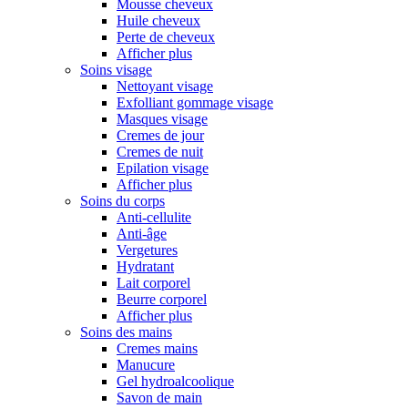
Mousse cheveux
Huile cheveux
Perte de cheveux
Afficher plus
Soins visage
Nettoyant visage
Exfolliant gommage visage
Masques visage
Cremes de jour
Cremes de nuit
Epilation visage
Afficher plus
Soins du corps
Anti-cellulite
Anti-âge
Vergetures
Hydratant
Lait corporel
Beurre corporel
Afficher plus
Soins des mains
Cremes mains
Manucure
Gel hydroalcoolique
Savon de main