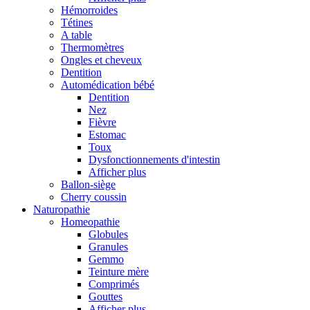
Hémorroides
Tétines
A table
Thermomètres
Ongles et cheveux
Dentition
Automédication bébé
Dentition
Nez
Fièvre
Estomac
Toux
Dysfonctionnements d'intestin
Afficher plus
Ballon-siège
Cherry coussin
Naturopathie
Homeopathie
Globules
Granules
Gemmo
Teinture mère
Comprimés
Gouttes
Afficher plus