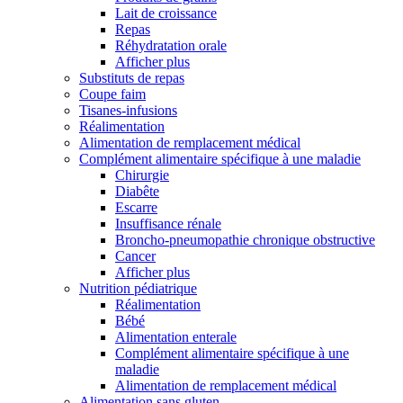
Lait de croissance
Repas
Réhydratation orale
Afficher plus
Substituts de repas
Coupe faim
Tisanes-infusions
Réalimentation
Alimentation de remplacement médical
Complément alimentaire spécifique à une maladie
Chirurgie
Diabête
Escarre
Insuffisance rénale
Broncho-pneumopathie chronique obstructive
Cancer
Afficher plus
Nutrition pédiatrique
Réalimentation
Bébé
Alimentation enterale
Complément alimentaire spécifique à une
maladie
Alimentation de remplacement médical
Alimentation sans gluten