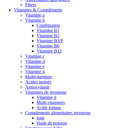
Fibres
Vitamines & Compléments
Vitamine a
Vitamine b
Combination
Vitamine B1
Vitamine B2
Vitamine B3/P
Vitamine B6
Vitamine B12
Vitamine c
Vitamine d
Vitamine e
Vitamine k
Multivitamines
Acides aminés
Antioxydants
Vitamines de grossesse
Vitamine d
Multi-vitamines
Acide folique
Complements alimentaires grossesse
Iode
Huile de poisson