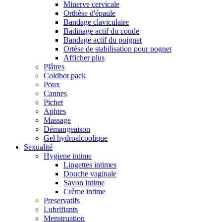
Minerve cervicale
Orthèse d'épaule
Bandage claviculaire
Badinage actif du coude
Bandage actif du poignet
Ortèse de stabilisation pour pognet
Afficher plus
Plâtres
Coldhot pack
Poux
Cannes
Pichet
Aphtes
Massage
Démangeaison
Gel hydroalcoolique
Sexualité
Hygiene intime
Lingettes intimes
Douche vaginale
Savon intime
Crème intime
Preservatifs
Lubrifiants
Menstruation