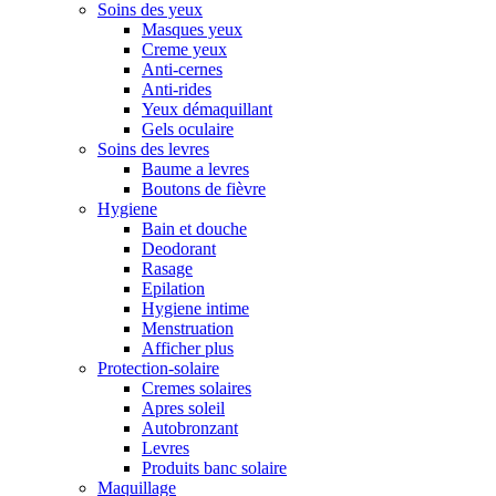
Soins des yeux
Masques yeux
Creme yeux
Anti-cernes
Anti-rides
Yeux démaquillant
Gels oculaire
Soins des levres
Baume a levres
Boutons de fièvre
Hygiene
Bain et douche
Deodorant
Rasage
Epilation
Hygiene intime
Menstruation
Afficher plus
Protection-solaire
Cremes solaires
Apres soleil
Autobronzant
Levres
Produits banc solaire
Maquillage