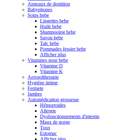
Anneaux de dentition
Babyphones
Soins bebe
Lingettes bebe
Huile bebe
Shampooing bebe
Savon bebe
Talc bebe
Pommades fessier bebe
Afficher plus
Vitamines pour bebe
Vitamine D
Vitamine K
Aerosoltherapie
Hygiène intime
Fermete
Jambes
Automédication grossesse
Hémorroides
Allergie
Dysfonctionnements d'intestin
Maux de gorge
Toux
Estomac
Afficher plus