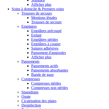
Sommeil
Afficher plus
Soins à domicile & Premiers soins
Trousses de secours
Mentions légales
Trousses de secours
Emplatres
Emplâtres précoupé
Enfant
Emplâtres stériles
Emplâtres à couper
Sutures adhésives
Pansement d'ampoules
Afficher plus
Pansements
Pansements actifs
Pansements absorbantes
Bande de gaze
Compresses
Compresses stériles
Compresses non stériles
Sparadraps
Ouate
Cicatrisation des plaies
Desinfection