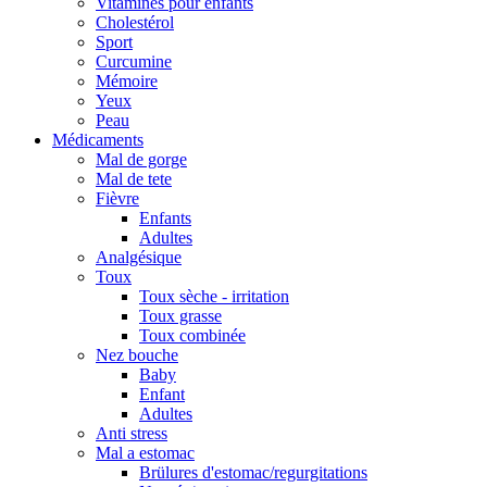
Vitamines pour enfants
Cholestérol
Sport
Curcumine
Mémoire
Yeux
Peau
Médicaments
Mal de gorge
Mal de tete
Fièvre
Enfants
Adultes
Analgésique
Toux
Toux sèche - irritation
Toux grasse
Toux combinée
Nez bouche
Baby
Enfant
Adultes
Anti stress
Mal a estomac
Brülures d'estomac/regurgitations