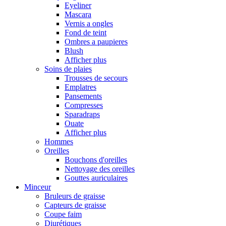
Eyeliner
Mascara
Vernis a ongles
Fond de teint
Ombres a paupieres
Blush
Afficher plus
Soins de plaies
Trousses de secours
Emplatres
Pansements
Compresses
Sparadraps
Ouate
Afficher plus
Hommes
Oreilles
Bouchons d'oreilles
Nettoyage des oreilles
Gouttes auriculaires
Minceur
Bruleurs de graisse
Capteurs de graisse
Coupe faim
Diurétiques