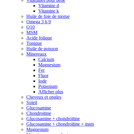
Vitamines pour bébé
Vitamine d
Vitamine k
Huile de foie de morue
Omega 3 6 9
Q10
MSM
Acide folique
Tonique
Huile de poisson
Minereaux
Calcium
Magnesium
Fer
Fluor
Iode
Potassium
Afficher plus
Cheveux et ongles
Soleil
Glucosamine
Chondroitine
Glucosamine + chondroïtine
Glucosamine + chondroïtine + msm
Magnesium