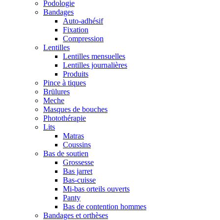
Podologie
Bandages
Auto-adhésif
Fixation
Compression
Lentilles
Lentilles mensuelles
Lentilles journalières
Produits
Pince à tiques
Brülures
Meche
Masques de bouches
Photothérapie
Lits
Matras
Coussins
Bas de soutien
Grossesse
Bas jarret
Bas-cuisse
Mi-bas orteils ouverts
Panty
Bas de contention hommes
Bandages et orthèses