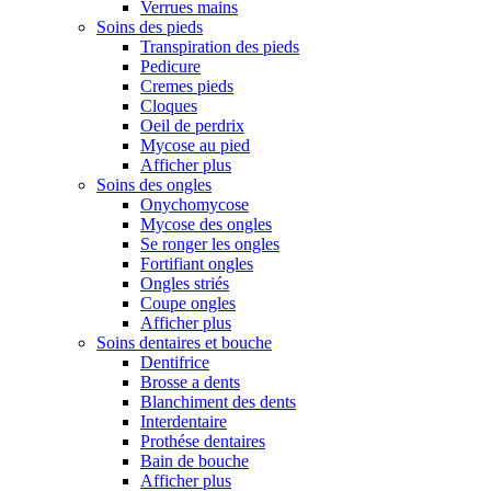
Verrues mains
Soins des pieds
Transpiration des pieds
Pedicure
Cremes pieds
Cloques
Oeil de perdrix
Mycose au pied
Afficher plus
Soins des ongles
Onychomycose
Mycose des ongles
Se ronger les ongles
Fortifiant ongles
Ongles striés
Coupe ongles
Afficher plus
Soins dentaires et bouche
Dentifrice
Brosse a dents
Blanchiment des dents
Interdentaire
Prothése dentaires
Bain de bouche
Afficher plus