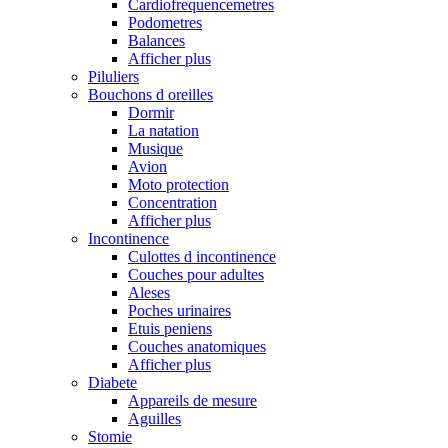
Cardiofrequencemetres
Podometres
Balances
Afficher plus
Piluliers
Bouchons d oreilles
Dormir
La natation
Musique
Avion
Moto protection
Concentration
Afficher plus
Incontinence
Culottes d incontinence
Couches pour adultes
Aleses
Poches urinaires
Etuis peniens
Couches anatomiques
Afficher plus
Diabete
Appareils de mesure
Aguilles
Stomie