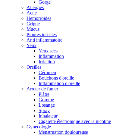
Gorge
Allergies
Acne
Hemorroides
Grippe
Mucus
Piqures insectes
Anti inflammatoire
Yeux
Yeux secs
Inflammation
Irritation
Oreilles
Cérumen
Bouchons d'oreille
Inflammation d'oreille
Arreter de fumer
Plâtre
Gomme
Losange
Spray
Inhalateur
Cigarette électronique avec la nicotine
Gynecologie
Menstruation douloureuse