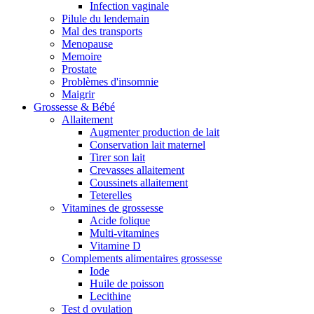
Infection vaginale
Pilule du lendemain
Mal des transports
Menopause
Memoire
Prostate
Problèmes d'insomnie
Maigrir
Grossesse & Bébé
Allaitement
Augmenter production de lait
Conservation lait maternel
Tirer son lait
Crevasses allaitement
Coussinets allaitement
Teterelles
Vitamines de grossesse
Acide folique
Multi-vitamines
Vitamine D
Complements alimentaires grossesse
Iode
Huile de poisson
Lecithine
Test d ovulation