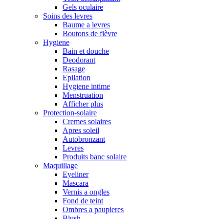
Gels oculaire
Soins des levres
Baume a levres
Boutons de fièvre
Hygiene
Bain et douche
Deodorant
Rasage
Epilation
Hygiene intime
Menstruation
Afficher plus
Protection-solaire
Cremes solaires
Apres soleil
Autobronzant
Levres
Produits banc solaire
Maquillage
Eyeliner
Mascara
Vernis a ongles
Fond de teint
Ombres a paupieres
Blush