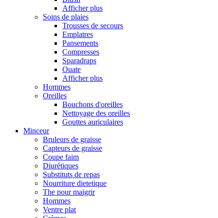
Afficher plus
Soins de plaies
Trousses de secours
Emplatres
Pansements
Compresses
Sparadraps
Ouate
Afficher plus
Hommes
Oreilles
Bouchons d'oreilles
Nettoyage des oreilles
Gouttes auriculaires
Minceur
Bruleurs de graisse
Capteurs de graisse
Coupe faim
Diurétiques
Substituts de repas
Nourriture dietetique
The pour maigrir
Hommes
Ventre plat