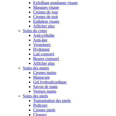
Exfolliant gommage visage
Masques visage
Cremes de jour
Cremes de nuit
Epilation visage
Afficher plus
Soins du corps
Anti-cellulite
Anti-âge
Vergetures
Hydratant
Lait corporel
Beurre corporel
Afficher plus
Soins des mains
Cremes mains
Manucure
Gel hydroalcoolique
Savon de main
Verrues mains
Soins des pieds
Transpiration des pieds
Pedicure
Cremes pieds
Cloques