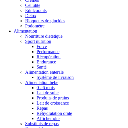
Crèmes
Cellulite
Edulcorants
Detox
Bloqueurs de glucides
Podomètre
Alimentation
Nourriture dietetique
Sport nutrition
Force
Performance
Récupération
Endurance
Santé
Alimentation enterale
Système de livraison
Alimentation bebe
0 - 6 mois
Lait de suite
Produits de grains
Lait de croissance
Repas
Réhydratation orale
Afficher plus
Substituts de repas