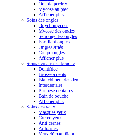
Oeil de perdrix
Mycose au pied
Afficher plus
Soins des ongles
Onychomycose
Mycose des ongles
Se ronger les ongles
Fortifiant ongles
Ongles striés
Coupe ongles
Afficher plus
Soins dentaires et bouche
Dentifrice
Brosse a dents
Blanchiment des dents
Interdentaire
Prothése dentaires
Bain de bouche
Afficher plus
Soins des yeux
Masques yeux
Creme yeux
Anti-cernes
Anti-rides
Yeux démaquillant