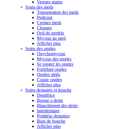
Verrues mains
Soins des pieds
Transpiration des pieds
Pedicure
Cremes pieds
Cloques
Oeil de perdrix
Mycose au pied
Afficher plus
Soins des ongles
Onychomycose
Mycose des ongles
Se ronger les ongles
Fortifiant ongles
Ongles striés
Coupe ongles
Afficher plus
Soins dentaires et bouche
Dentifrice
Brosse a dents
Blanchiment des dents
Interdentaire
Prothése dentaires
Bain de bouche
Afficher plus