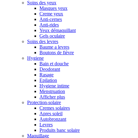
Soins des yeux
Masques yeux
Creme yeux
Anti-cernes
Anti-rides
Yeux démaquillant
Gels oculaire
Soins des levres
Baume a levres
Boutons de fièvre
Hygiene
Bain et douche
Deodorant
Rasage
Epilation
Hygiene intime
Menstruation
Afficher plus
Protection-solaire
Cremes solaires
Apres soleil
Autobronzant
Levres
Produits banc solaire
Maquillage