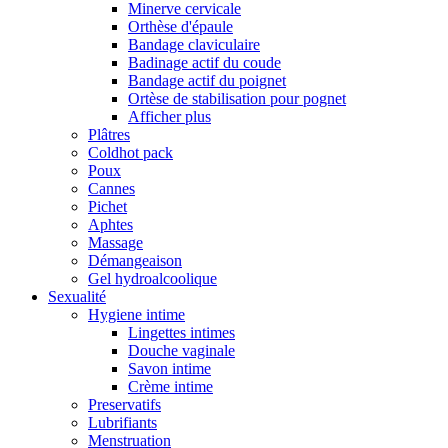
Minerve cervicale
Orthèse d'épaule
Bandage claviculaire
Badinage actif du coude
Bandage actif du poignet
Ortèse de stabilisation pour pognet
Afficher plus
Plâtres
Coldhot pack
Poux
Cannes
Pichet
Aphtes
Massage
Démangeaison
Gel hydroalcoolique
Sexualité
Hygiene intime
Lingettes intimes
Douche vaginale
Savon intime
Crème intime
Preservatifs
Lubrifiants
Menstruation