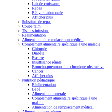
Lait de croissance
Repas
Réhydratation orale
Afficher plus
Substituts de repas
Coupe faim
Tisanes-infusions
Réalimentation
Alimentation de remplacement médical
Complément alimentaire spécifique à une maladie
Chirurgie
Diabête
Escarre
Insuffisance rénale
Broncho-pneumopathie chronique obstructive
Cancer
Afficher plus
Nutrition pédiatrique
Réalimentation
Bébé
Alimentation enterale
Complément alimentaire spécifique à une
maladie
Alimentation de remplacement médical
Alimentation sans gluten