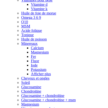
Vitamines pour bébé
Vitamine d
Vitamine k
Huile de foie de morue
Omega 3 6 9
Q10
MSM
Acide folique
Tonique
Huile de poisson
Minereaux
Calcium
Magnesium
Fer
Fluor
Iode
Potassium
Afficher plus
Cheveux et ongles
Soleil
Glucosamine
Chondroitine
Glucosamine + chondroïtine
Glucosamine + chondroïtine + msm
Magnesium