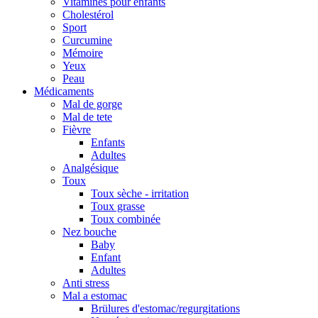
Vitamines pour enfants
Cholestérol
Sport
Curcumine
Mémoire
Yeux
Peau
Médicaments
Mal de gorge
Mal de tete
Fièvre
Enfants
Adultes
Analgésique
Toux
Toux sèche - irritation
Toux grasse
Toux combinée
Nez bouche
Baby
Enfant
Adultes
Anti stress
Mal a estomac
Brülures d'estomac/regurgitations