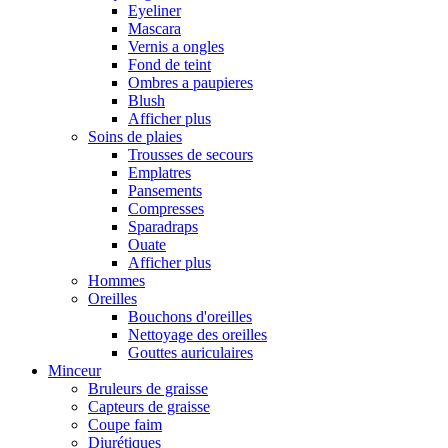
Eyeliner
Mascara
Vernis a ongles
Fond de teint
Ombres a paupieres
Blush
Afficher plus
Soins de plaies
Trousses de secours
Emplatres
Pansements
Compresses
Sparadraps
Ouate
Afficher plus
Hommes
Oreilles
Bouchons d'oreilles
Nettoyage des oreilles
Gouttes auriculaires
Minceur
Bruleurs de graisse
Capteurs de graisse
Coupe faim
Diurétiques