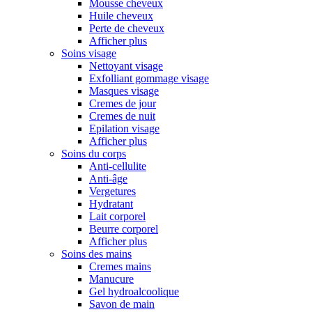
Mousse cheveux
Huile cheveux
Perte de cheveux
Afficher plus
Soins visage
Nettoyant visage
Exfolliant gommage visage
Masques visage
Cremes de jour
Cremes de nuit
Epilation visage
Afficher plus
Soins du corps
Anti-cellulite
Anti-âge
Vergetures
Hydratant
Lait corporel
Beurre corporel
Afficher plus
Soins des mains
Cremes mains
Manucure
Gel hydroalcoolique
Savon de main