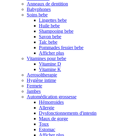
Anneaux de dentition
Babyphones
Soins bebe
Lingettes bebe
Huile bebe
Shampooing bebe
Savon bebe
Talc bebe
Pommades fessier bebe
Afficher plus
Vitamines pour bebe
Vitamine D
Vitamine K
Aerosoltherapie
Hygiène intime
Fermete
Jambes
Automédication grossesse
Hémorroides
Allergie
Dysfonctionnements d'intestin
Maux de gorge
Toux
Estomac
Afficher plus