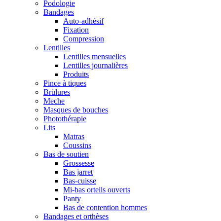
Podologie
Bandages
Auto-adhésif
Fixation
Compression
Lentilles
Lentilles mensuelles
Lentilles journalières
Produits
Pince à tiques
Brülures
Meche
Masques de bouches
Photothérapie
Lits
Matras
Coussins
Bas de soutien
Grossesse
Bas jarret
Bas-cuisse
Mi-bas orteils ouverts
Panty
Bas de contention hommes
Bandages et orthèses