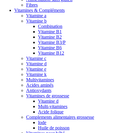
Fibres
Vitamines & Compléments
Vitamine a
Vitamine b
Combination
Vitamine B1
Vitamine B2
Vitamine B3/P
Vitamine B6
Vitamine B12
Vitamine c
Vitamine d
Vitamine e
Vitamine k
Multivitamines
Acides aminés
Antioxydants
Vitamines de grossesse
Vitamine d
Multi-vitamines
Acide folique
Complements alimentaires grossesse
Iode
Huile de poisson