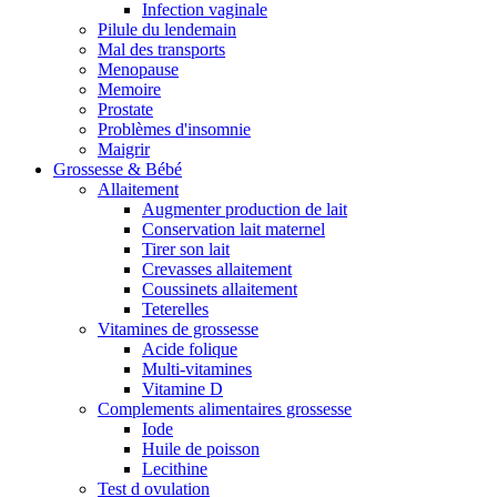
Infection vaginale
Pilule du lendemain
Mal des transports
Menopause
Memoire
Prostate
Problèmes d'insomnie
Maigrir
Grossesse & Bébé
Allaitement
Augmenter production de lait
Conservation lait maternel
Tirer son lait
Crevasses allaitement
Coussinets allaitement
Teterelles
Vitamines de grossesse
Acide folique
Multi-vitamines
Vitamine D
Complements alimentaires grossesse
Iode
Huile de poisson
Lecithine
Test d ovulation