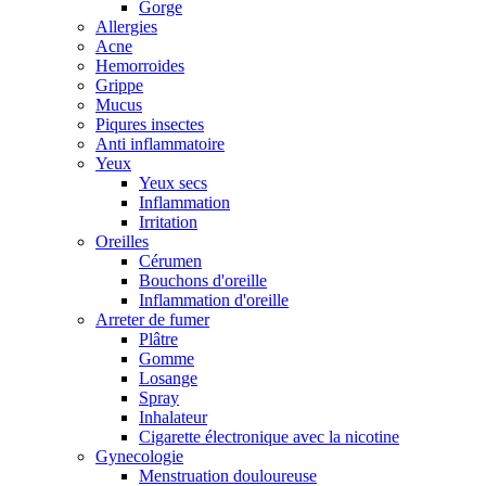
Gorge
Allergies
Acne
Hemorroides
Grippe
Mucus
Piqures insectes
Anti inflammatoire
Yeux
Yeux secs
Inflammation
Irritation
Oreilles
Cérumen
Bouchons d'oreille
Inflammation d'oreille
Arreter de fumer
Plâtre
Gomme
Losange
Spray
Inhalateur
Cigarette électronique avec la nicotine
Gynecologie
Menstruation douloureuse