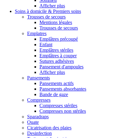
Sommeil
Afficher plus
Soins à domicile & Premiers soins
Trousses de secours
Mentions légales
Trousses de secours
Emplatres
Emplâtres précoupé
Enfant
Emplâtres stériles
Emplâtres à couper
Sutures adhésives
Pansement d'ampoules
Afficher plus
Pansements
Pansements actifs
Pansements absorbantes
Bande de gaze
Compresses
Compresses stériles
Compresses non stériles
Sparadraps
Ouate
Cicatrisation des plaies
Desinfection