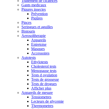
Traitement de cicatrices
Gants medicaux
Piqures insectes
Prévention
Piqûres
Pinces
Seringues et aguilles
Bistouris
Aerosoltherapie
Appareils
Entretoise
Masques
Accessoires
Autotests
Ethylotests
Cholesterol tests
Menopause tests
Tests d ovulation
Tests de grossesse
Tests de drogues
Afficher plus
Appareils de mesure
Tensiometres
Lecteurs de glycemie
Thermometres