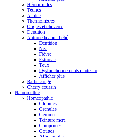
Hémorroides
Tétines
A table
Thermomètres
Ongles et cheveux
Dentition
Automédication bébé
Dentition
Nez
Fièvre
Estomac
Toux
Dysfonctionnements d'intestin
Afficher plus
Ballon-siège
Cherry coussin
Naturopathie
Homeopathie
Globules
Granules
Gemmo
Teinture mère
Comprimés
Gouttes
Afficher plus