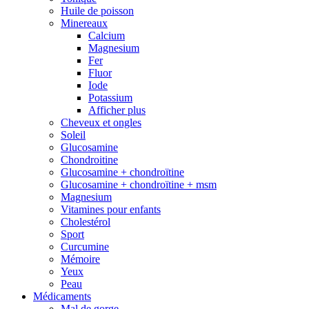
Huile de poisson
Minereaux
Calcium
Magnesium
Fer
Fluor
Iode
Potassium
Afficher plus
Cheveux et ongles
Soleil
Glucosamine
Chondroitine
Glucosamine + chondroïtine
Glucosamine + chondroïtine + msm
Magnesium
Vitamines pour enfants
Cholestérol
Sport
Curcumine
Mémoire
Yeux
Peau
Médicaments
Mal de gorge