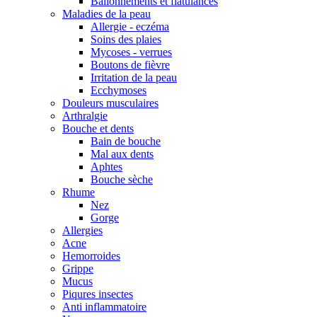
Ballonnements et flatulances
Maladies de la peau
Allergie - eczéma
Soins des plaies
Mycoses - verrues
Boutons de fièvre
Irritation de la peau
Ecchymoses
Douleurs musculaires
Arthralgie
Bouche et dents
Bain de bouche
Mal aux dents
Aphtes
Bouche sèche
Rhume
Nez
Gorge
Allergies
Acne
Hemorroides
Grippe
Mucus
Piqures insectes
Anti inflammatoire