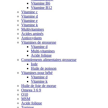
Vitamine B6
Vitamine B12
Vitamine c
Vitamine d
Vitamine e
Vitamine k
Multivitamines
Acides aminés
Antioxydants
Vitamines de grossesse
Vitamine d
Multi-vitamines
Acide folique
Complements alimentaires grossesse
Iode
Huile de poisson
Vitamines pour bébé
Vitamine d
Vitamine k
Huile de foie de morue
Omega 3 6 9
Q10
MSM
Acide folique
Tonique