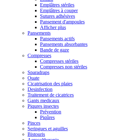
Emplâtres stériles
Emplâtres à couper
Sutures adhésives
Pansement d'ampoules
Afficher plus
Pansements
Pansements actifs
Pansements absorbantes
Bande de gaze
Compresses
Compresses stériles
Compresses non stériles
Sparadraps
Ouate
Cicatrisation des plaies
Desinfection
Traitement de cicatrices
Gants medicaux
Piqures insectes
Prévention
Piqûres
Pinces
Seringues et aguilles
Bistouris
Aerosoltherapie