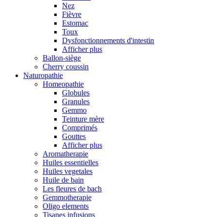
Nez
Fièvre
Estomac
Toux
Dysfonctionnements d'intestin
Afficher plus
Ballon-siège
Cherry coussin
Naturopathie
Homeopathie
Globules
Granules
Gemmo
Teinture mère
Comprimés
Gouttes
Afficher plus
Aromatherapie
Huiles essentielles
Huiles vegetales
Huile de bain
Les fleures de bach
Gemmotherapie
Oligo elements
Tisanes infusions