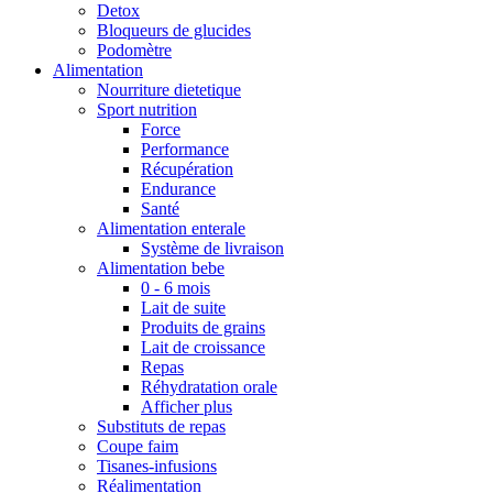
Detox
Bloqueurs de glucides
Podomètre
Alimentation
Nourriture dietetique
Sport nutrition
Force
Performance
Récupération
Endurance
Santé
Alimentation enterale
Système de livraison
Alimentation bebe
0 - 6 mois
Lait de suite
Produits de grains
Lait de croissance
Repas
Réhydratation orale
Afficher plus
Substituts de repas
Coupe faim
Tisanes-infusions
Réalimentation