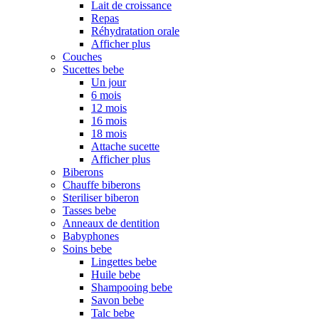
Lait de croissance
Repas
Réhydratation orale
Afficher plus
Couches
Sucettes bebe
Un jour
6 mois
12 mois
16 mois
18 mois
Attache sucette
Afficher plus
Biberons
Chauffe biberons
Steriliser biberon
Tasses bebe
Anneaux de dentition
Babyphones
Soins bebe
Lingettes bebe
Huile bebe
Shampooing bebe
Savon bebe
Talc bebe