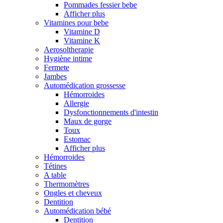
Pommades fessier bebe
Afficher plus
Vitamines pour bebe
Vitamine D
Vitamine K
Aerosoltherapie
Hygiène intime
Fermete
Jambes
Automédication grossesse
Hémorroides
Allergie
Dysfonctionnements d'intestin
Maux de gorge
Toux
Estomac
Afficher plus
Hémorroides
Tétines
A table
Thermomètres
Ongles et cheveux
Dentition
Automédication bébé
Dentition