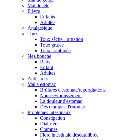
Mal de tete
Fièvre
Enfants
Adultes
Analgésique
Toux
Toux sèche - irritation
Toux grasse
Toux combinée
Nez bouche
Baby
Enfant
Adultes
Anti stress
Mal a estomac
Brülures d'estomac/regurgitations
Nausée/vomissement
La douleur d'estomac
Des crampes d'estomac
Problemes intestinaux
Constipation
Diahrrée
Crampes
Flore intestinale déséquilibrée