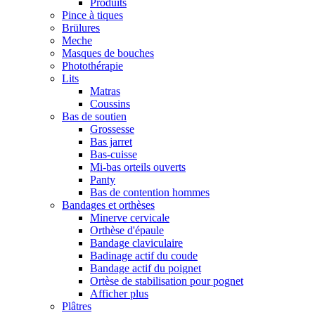
Produits
Pince à tiques
Brülures
Meche
Masques de bouches
Photothérapie
Lits
Matras
Coussins
Bas de soutien
Grossesse
Bas jarret
Bas-cuisse
Mi-bas orteils ouverts
Panty
Bas de contention hommes
Bandages et orthèses
Minerve cervicale
Orthèse d'épaule
Bandage claviculaire
Badinage actif du coude
Bandage actif du poignet
Ortèse de stabilisation pour pognet
Afficher plus
Plâtres