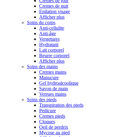
Cremes de jour
Cremes de nuit
Epilation visage
Afficher plus
Soins du corps
Anti-cellulite
Anti-âge
Vergetures
Hydratant
Lait corporel
Beurre corporel
Afficher plus
Soins des mains
Cremes mains
Manucure
Gel hydroalcoolique
Savon de main
Verrues mains
Soins des pieds
Transpiration des pieds
Pedicure
Cremes pieds
Cloques
Oeil de perdrix
Mycose au pied