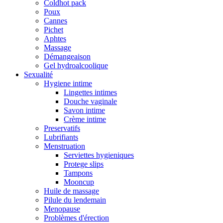
Coldhot pack
Poux
Cannes
Pichet
Aphtes
Massage
Démangeaison
Gel hydroalcoolique
Sexualité
Hygiene intime
Lingettes intimes
Douche vaginale
Savon intime
Crème intime
Preservatifs
Lubrifiants
Menstruation
Serviettes hygieniques
Protege slips
Tampons
Mooncup
Huile de massage
Pilule du lendemain
Menopause
Problèmes d'érection