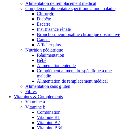
Alimentation de remplacement médical
Complément alimentaire spécifique à une maladie
Chirurgie
Diabête
Escarre
Insuffisance rénale
Broncho-pneumopathie chronique obstructive
Cancer
Afficher plus
Nutrition pédiatrique
Réalimentation
Bébé
Alimentation enterale
Complément alimentaire spécifique à une
maladie
Alimentation de remplacement médical
Alimentation sans gluten
Fibres
Vitamines & Compléments
Vitamine a
Vitamine b
Combination
Vitamine B1
Vitamine B2
Vitamine B3/P