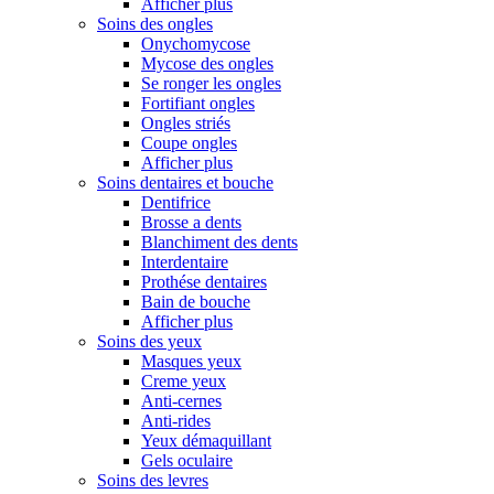
Afficher plus
Soins des ongles
Onychomycose
Mycose des ongles
Se ronger les ongles
Fortifiant ongles
Ongles striés
Coupe ongles
Afficher plus
Soins dentaires et bouche
Dentifrice
Brosse a dents
Blanchiment des dents
Interdentaire
Prothése dentaires
Bain de bouche
Afficher plus
Soins des yeux
Masques yeux
Creme yeux
Anti-cernes
Anti-rides
Yeux démaquillant
Gels oculaire
Soins des levres