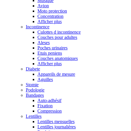
Musique
Avion
Moto protection
Concentration
Afficher plus
Incontinence
Culottes d incontinence
Couches pour adultes
Aleses
Poches urinaires
Etuis peniens
Couches anatomiques
Afficher plus
Diabete
Appareils de mesure
Aguilles
Stomie
Podologie
Bandages
Auto-adhésif
Fixation
Compression
Lentilles
Lentilles mensuelles
Lentilles journalières