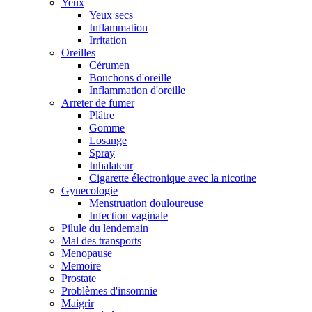
Yeux
Yeux secs
Inflammation
Irritation
Oreilles
Cérumen
Bouchons d'oreille
Inflammation d'oreille
Arreter de fumer
Plâtre
Gomme
Losange
Spray
Inhalateur
Cigarette électronique avec la nicotine
Gynecologie
Menstruation douloureuse
Infection vaginale
Pilule du lendemain
Mal des transports
Menopause
Memoire
Prostate
Problèmes d'insomnie
Maigrir