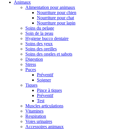
Animaux
Alimentation pour animaux
Nourriture pour chien
Nourriture pour chat
Nourriture pour lapin
Soins du pelage
Soin de la peau
Hygiene bucco dentaire
Soins des yeux
Soins des oreilles
Soins des ongles et sabots
Digestion
Stress
Puces
Préventif
Soigner
Tiques
Pince à tiques
Préventif
Test
Muscles articulations
Vitamines
Respiration
Voies urinaires
Accessoires animaux