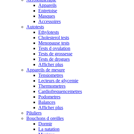
Appareils
Entretoise
Masques
Accessoires
Autotests
Ethylotests
Cholesterol tests
Menopause tests
Tests d ovulation
Tests de grossesse
Tests de drogues
Afficher plus
Appareils de mesure
Tensiometres
Lecteurs de glycemie
Thermometres
Cardiofrequencemetres
Podometres
Balances
Afficher plus
Piluliers
Bouchons d oreilles
Dormir
La natation