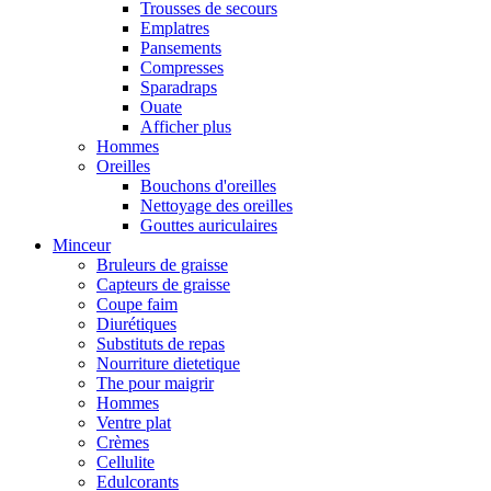
Trousses de secours
Emplatres
Pansements
Compresses
Sparadraps
Ouate
Afficher plus
Hommes
Oreilles
Bouchons d'oreilles
Nettoyage des oreilles
Gouttes auriculaires
Minceur
Bruleurs de graisse
Capteurs de graisse
Coupe faim
Diurétiques
Substituts de repas
Nourriture dietetique
The pour maigrir
Hommes
Ventre plat
Crèmes
Cellulite
Edulcorants