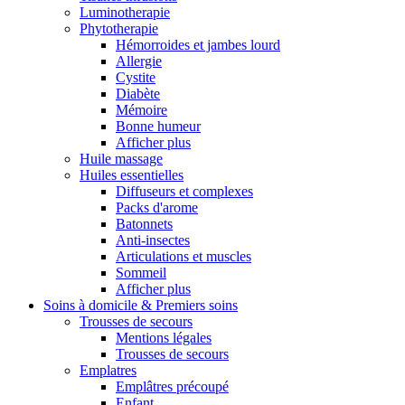
Luminotherapie
Phytotherapie
Hémorroides et jambes lourd
Allergie
Cystite
Diabète
Mémoire
Bonne humeur
Afficher plus
Huile massage
Huiles essentielles
Diffuseurs et complexes
Packs d'arome
Batonnets
Anti-insectes
Articulations et muscles
Sommeil
Afficher plus
Soins à domicile & Premiers soins
Trousses de secours
Mentions légales
Trousses de secours
Emplatres
Emplâtres précoupé
Enfant