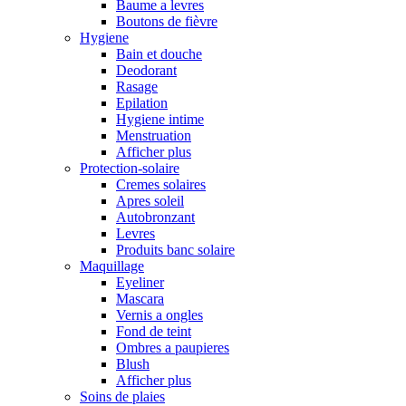
Baume a levres
Boutons de fièvre
Hygiene
Bain et douche
Deodorant
Rasage
Epilation
Hygiene intime
Menstruation
Afficher plus
Protection-solaire
Cremes solaires
Apres soleil
Autobronzant
Levres
Produits banc solaire
Maquillage
Eyeliner
Mascara
Vernis a ongles
Fond de teint
Ombres a paupieres
Blush
Afficher plus
Soins de plaies